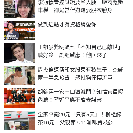
李冠儀昔控試鏡要坐大腿！廠商應徵
車模 卻是當伴遊還要脫衣驗身
PR
做到這點才有資格說愛你
王凱暴斃明頭七「不知自己已離世」
喊好冷 劇組感應：他回來了
周杰倫遭傳和女股東有私生子！杰威
爾一早急發聲 怒批狗仔博流量
胡錦濤一家三口遭滅門？知情官員曝
內幕：習近平應不會去謀害
全家拿鐵20元「只有5天」！柳橙綠
茶10元 父親節7-11咖啡買2送2