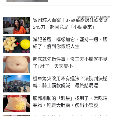
Recommended by
賓州駭人血案！37歲華裔媳狂砍婆婆
245刀 起因竟是「小姑要來」
PR
減肥首選，檸檬加它，堅持一週，腰
細了，瘦到你懷疑人生
PR
起床就先做件事，沒三天小腹就不見
了! 肚子一天天變小！
機車熄火改用牽有違法？法院判決逆
轉：騎士罰款銳減 最終結局曝
PR
腹部脂肪的「剋星」找到了，常吃這
幾物，吃走大肚囊，瘦出小蠻腰