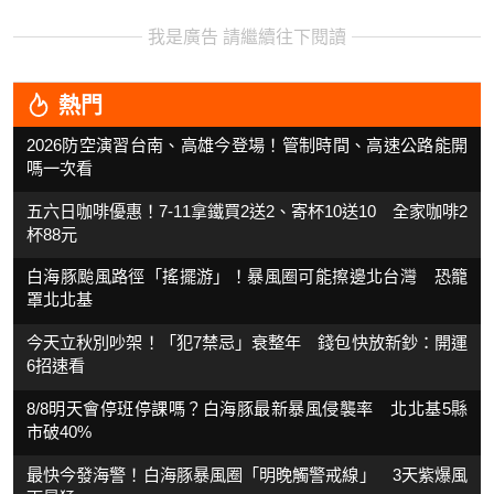
我是廣告 請繼續往下閱讀
熱門
2026防空演習台南、高雄今登場！管制時間、高速公路能開
嗎一次看
五六日咖啡優惠！7-11拿鐵買2送2、寄杯10送10 全家咖啡2
杯88元
白海豚颱風路徑「搖擺游」！暴風圈可能擦邊北台灣 恐籠
罩北北基
今天立秋別吵架！「犯7禁忌」衰整年 錢包快放新鈔：開運
6招速看
8/8明天會停班停課嗎？白海豚最新暴風侵襲率 北北基5縣
市破40%
最快今發海警！白海豚暴風圈「明晚觸警戒線」 3天紫爆風