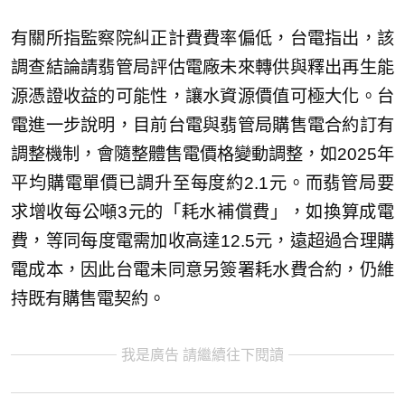
有關所指監察院糾正計費費率偏低，台電指出，該
調查結論請翡管局評估電廠未來轉供與釋出再生能
源憑證收益的可能性，讓水資源價值可極大化。台
電進一步說明，目前台電與翡管局購售電合約訂有
調整機制，會隨整體售電價格變動調整，如2025年
平均購電單價已調升至每度約2.1元。而翡管局要
求增收每公噸3元的「耗水補償費」，如換算成電
費，等同每度電需加收高達12.5元，遠超過合理購
電成本，因此台電未同意另簽署耗水費合約，仍維
持既有購售電契約。
我是廣告 請繼續往下閱讀