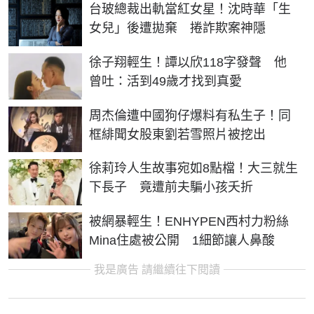
台玻總裁出軌當紅女星！沈時華「生
女兒」後遭拋棄 捲詐欺案神隱
徐子翔輕生！譚以欣118字發聲 他
曾吐：活到49歲才找到真愛
周杰倫遭中國狗仔爆料有私生子！同
框緋聞女股東劉若雪照片被挖出
徐莉玲人生故事宛如8點檔！大三就生
下長子 竟遭前夫騙小孩夭折
被網暴輕生！ENHYPEN西村力粉絲
Mina住處被公開 1細節讓人鼻酸
我是廣告 請繼續往下閱讀