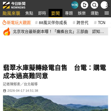
颱風來襲
要聞
焦點
即時
專題
娛樂
運動
全
新電玩大觀園
88風災伴你成長
跨世代
TCN
北京攻台最新劇本曝！「癱瘓台北」三部曲 認知戰
才是真殺招
翡翠水庫擬轉綠電自售 台電：購電
成本過高難同意
記者陳郁柔／台北報導
2026-04-17 14:51:38