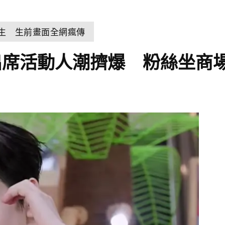
輕生 生前畫面全網瘋傳
出席活動人潮擠爆 粉絲坐商