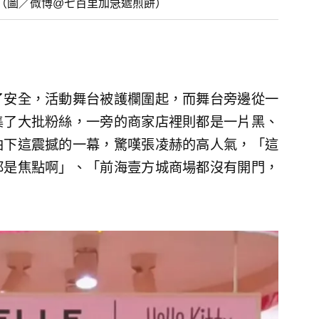
（圖／微博@七百里加急遞煎餅）
了安全，活動舞台被護欄圍起，而舞台旁邊從一
集了大批粉絲，一旁的商家店裡則都是一片黑、
拍下這震撼的一幕，驚嘆張凌赫的高人氣，「這
都是焦點啊」、「前海壹方城商場都沒有開門，