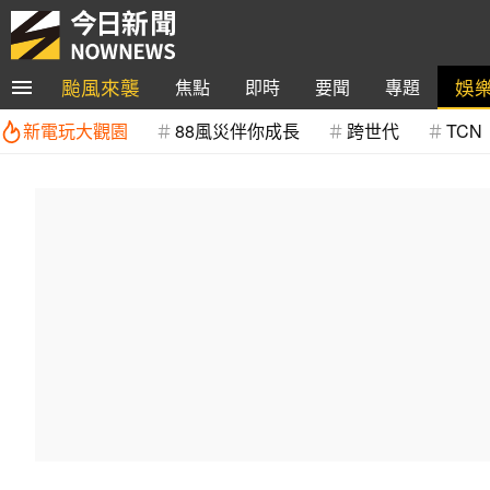
颱風來襲
娛
焦點
即時
要聞
專題
新電玩大觀園
88風災伴你成長
跨世代
TCN