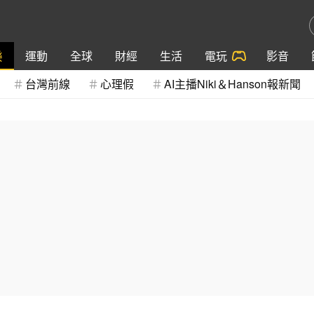
樂
運動
全球
財經
生活
電玩
影音
台灣前線
心理假
AI主播Niki＆Hanson報新聞