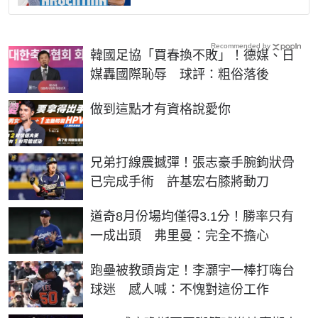
Recommended by
韓國足協「買春換不敗」！德媒、日
媒轟國際恥辱 球評：粗俗落後
PR
做到這點才有資格說愛你
兄弟打線震撼彈！張志豪手腕鉤狀骨
已完成手術 許基宏右膝將動刀
道奇8月份場均僅得3.1分！勝率只有
一成出頭 弗里曼：完全不擔心
跑壘被教頭肯定！李灝宇一棒打嗨台
球迷 感人喊：不愧對這份工作