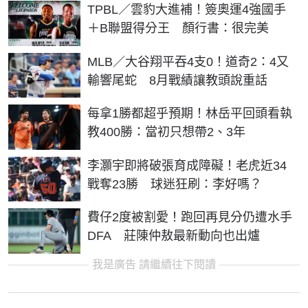
TPBL／雲豹大進補！簽奧運4強國手
＋B聯盟得分王 顏行書：很完美
MLB／大谷翔平吞4支0！道奇2：4又
輸響尾蛇 8月戰績讓教頭說重話
每拿1勝都超乎預期！林岳平回頭看執
教400勝：當初只想帶2、3年
李灝宇即將破張育成障礙！老虎近34
戰奪23勝 球迷狂刷：李好嗎？
費仔2度被割愛！跑回再見分仍遭水手
DFA 莊陳仲敖最新動向也出爐
我是廣告 請繼續往下閱讀