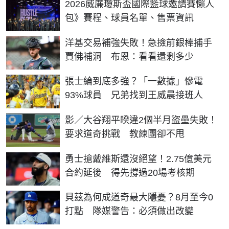
2026威廉瓊斯盃國際籃球邀請賽懶人
包》賽程、球員名單、售票資訊
洋基交易補強失敗！急撿前銀棒捕手
賈佛補洞 布恩：看看還剩多少
張士綸到底多強？「一數據」慘電
93%球員 兄弟找到王威晨接班人
影／大谷翔平睽違2個半月盜壘失敗！
要求道奇挑戰 教練團卻不甩
勇士搶戴維斯還沒絕望！2.75億美元
合約延後 得先撐過20場考核期
貝茲為何成道奇最大隱憂？8月至今0
打點 隊媒警告：必須做出改變