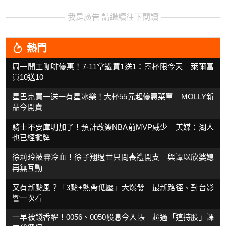
我是廣告 請繼續往下閱讀
熱門
周一開工咖啡優惠！7-11拿鐵買1送1：寄杯限今天 萊爾富
買10送10
星巴克買一送一有星冰樂！大杯55元起優惠菜單 MOLLY新
品今開賣
騎士不要庫明加了！預計改簽NBA前MVP威少 美媒：湖人
也已經攤牌
徐莉玲被轟冷血！徐子翔過世只問喪禮開支 與譚以欣婆媳
再無互動
又有新颱風？「3颱+熱帶低壓」大爆發 最新路徑、對台影
響一次看
一早被錢香醒！0056、0050股息今入帳 超過「這持股」課