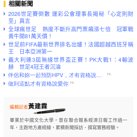
相關新聞
2026世足賽倒數 運彩公會理事長揭秘「心定則財
至」真言
全球瘋世足 熱度不斷升高門票飆漲七倍 冠軍戰
黃牛開81萬天價！
世足前FIFA最新世界排名出爐！法國超越西班牙稱
王 日本亞洲第一
義大利連3屆無緣世界盃正賽！PK大戰1：4輸波
赫 世足4冠王者沉淪
黃建霖
編輯記者
畢業於中國文化大學，曾在聯合報系經濟日報工作過一
年，主跑地方產經線，累積新聞採訪、撰寫實務經驗。