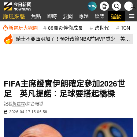
颱風來襲
運動
焦點
即時
要聞
專題
娛樂
全
新電玩大觀園
88風災伴你成長
跨世代
TCN
騎士不要庫明加了！預計改簽NBA前MVP威少 美
媒：湖人也已經攤牌
FIFA主席證實伊朗確定參加2026世
足 英凡提諾：足球要搭起橋樑
記者
黃建霖
/綜合報導
2026-04-17 15:06:58