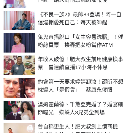
作亂 路人對他頭澆奶油報復
《不良一族2》最帥89登場！阿一自
信爆棚愛死自己：每天被帥醒
鬼鬼直播脫口「女生容易洗腦」！催
粉絲買票 挨轟把女粉當作ATM
年收入破億！肥大叔生前用健康換事
業 曾連續直播17小時不休息
約會第一天要求婷婷卸妝！邵昕不想
枕邊人「是假貨」 蔡康永傻眼
湯姆霍蘭德、千黛亞完婚了？婚宴細
節曝光 蜘蛛人3兄弟全到場
曾自稱更生人！肥大叔創上億商機