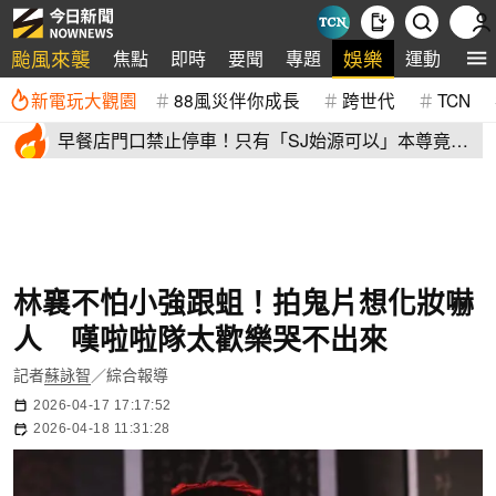
颱風來襲
娛樂
焦點
即時
要聞
專題
運動
全
新電玩大觀園
88風災伴你成長
跨世代
TCN
早餐店門口禁止停車！只有「SJ始源可以」本尊竟開
保母車到場朝聖
林襄不怕小強跟蛆！拍鬼片想化妝嚇
人 嘆啦啦隊太歡樂哭不出來
記者
蘇詠智
／綜合報導
2026-04-17 17:17:52
2026-04-18 11:31:28