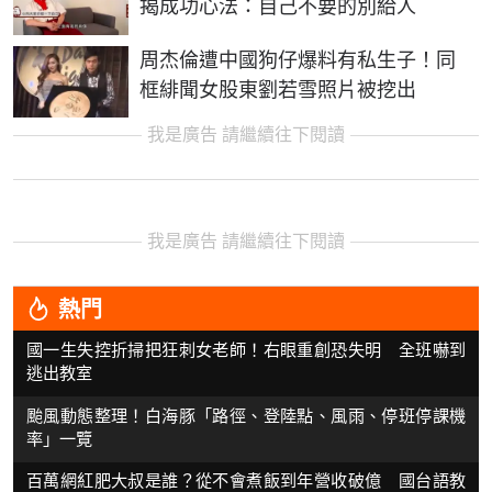
揭成功心法：自己不要的別給人
周杰倫遭中國狗仔爆料有私生子！同
框緋聞女股東劉若雪照片被挖出
我是廣告 請繼續往下閱讀
我是廣告 請繼續往下閱讀
熱門
國一生失控折掃把狂刺女老師！右眼重創恐失明 全班嚇到
逃出教室
颱風動態整理！白海豚「路徑、登陸點、風雨、停班停課機
率」一覽
百萬網紅肥大叔是誰？從不會煮飯到年營收破億 國台語教