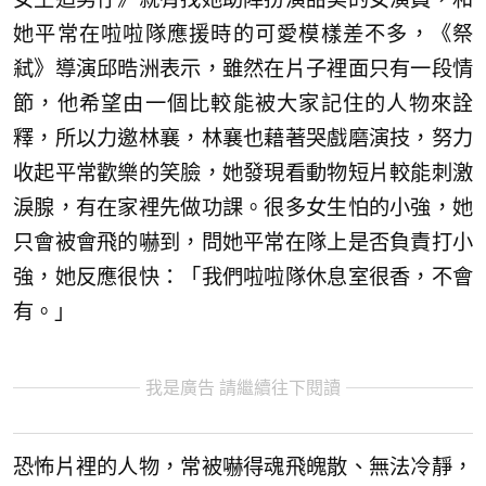
她平常在啦啦隊應援時的可愛模樣差不多，《祭
弒》導演邱晧洲表示，雖然在片子裡面只有一段情
節，他希望由一個比較能被大家記住的人物來詮
釋，所以力邀林襄，林襄也藉著哭戲磨演技，努力
收起平常歡樂的笑臉，她發現看動物短片較能刺激
淚腺，有在家裡先做功課。很多女生怕的小強，她
只會被會飛的嚇到，問她平常在隊上是否負責打小
強，她反應很快：「我們啦啦隊休息室很香，不會
有。」
我是廣告 請繼續往下閱讀
恐怖片裡的人物，常被嚇得魂飛魄散、無法冷靜，