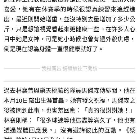
喜愛，她有在休賽季的時候很認真練習來追趕進
度，最近則開始增重，並沒特別去量增加了多少公
斤，只是想讓視覺看起來更健康一些。在許多人心
目中她是女神，可是她小時候也曾有過外貌焦慮，
倒是現在認為身體一直很健康就好了。
我是廣告 請繼續往下閱讀
過去林襄曾與樂天桃猿的隊員馬傑森傳緋聞，他在
本月10日敲出生涯首轟，她有發文祝福，馬傑森之
後被問到此事，也害羞回應：「真的很謝謝她！」
林襄則稱：「很多球迷等他這轟等滿久了，他也有
透過媒體回應我。」沒有避諱彼此的互動。《祭