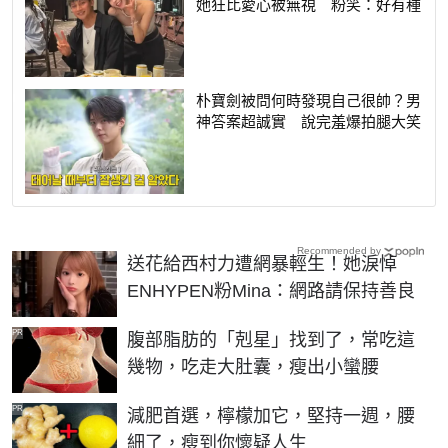
她狂比愛心被無視 粉笑：好有種
朴寶劍被問何時發現自己很帥？男
神答案超誠實 說完羞爆拍腿大笑
Recommended by
送花給西村力遭網暴輕生！她淚悼
ENHYPEN粉Mina：網路請保持善良
PR
腹部脂肪的「剋星」找到了，常吃這
幾物，吃走大肚囊，瘦出小蠻腰
PR
減肥首選，檸檬加它，堅持一週，腰
細了，瘦到你懷疑人生