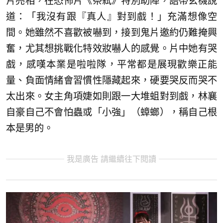
片亮相，在恐怖片《祭弒》特別助陣，語帶玄機說
道：「我沒有跟『真人』對到戲！」充滿想像空
間。她雖然不喜歡被嚇到，接到鬼片邀約仍難掩興
奮，尤其想挑戰化特效妝嚇人的感覺。片中她有哭
戲，感嘆本業是啦啦隊，平常都是展現歡樂正能
量、負面情緒會習慣性隱藏起來，硬要哭反而哭不
太出來。女主角項婕如則跟一大堆蛆對到戲，林襄
自豪自己不會怕蟲或「小強」（蟑螂），稱自己根
本是男的。
我是廣告 請繼續往下閱讀