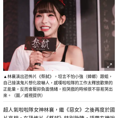
▲林襄演出恐怖片《祭弑》，坦言不怕小強（蟑螂）跟蛆，
自己接演鬼片想化妝嚇人，感嘆啦啦隊的工作太釋放歡樂的
正能量，反而會壓抑負面情緒，拍哭戲的時候很不容易哭出
來。（圖／威視提供）
超人氣啦啦隊女神林襄，繼《惡女》之後再度於國