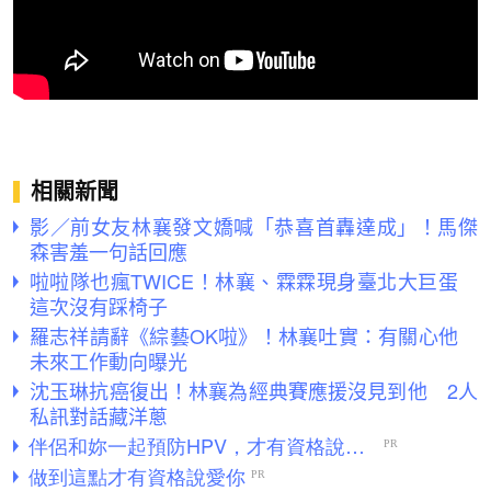
相關新聞
影／前女友林襄發文嬌喊「恭喜首轟達成」！馬傑
森害羞一句話回應
啦啦隊也瘋TWICE！林襄、霖霖現身臺北大巨蛋
這次沒有踩椅子
羅志祥請辭《綜藝OK啦》！林襄吐實：有關心他
未來工作動向曝光
沈玉琳抗癌復出！林襄為經典賽應援沒見到他 2人
私訊對話藏洋蔥