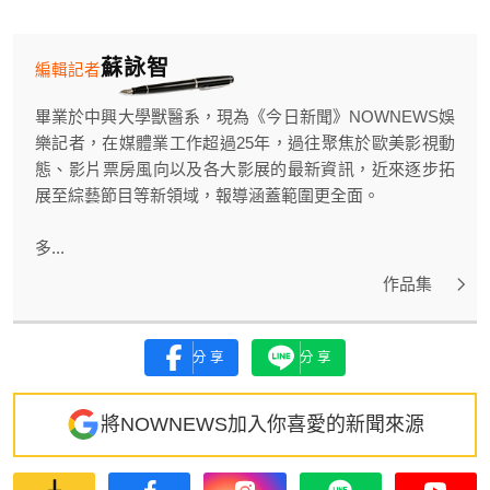
蘇詠智
編輯記者
畢業於中興大學獸醫系，現為《今日新聞》NOWNEWS娛
樂記者，在媒體業工作超過25年，過往聚焦於歐美影視動
態、影片票房風向以及各大影展的最新資訊，近來逐步拓
展至綜藝節目等新領域，報導涵蓋範圍更全面。
多...
作品集
分享
分享
將NOWNEWS加入你喜愛的新聞來源