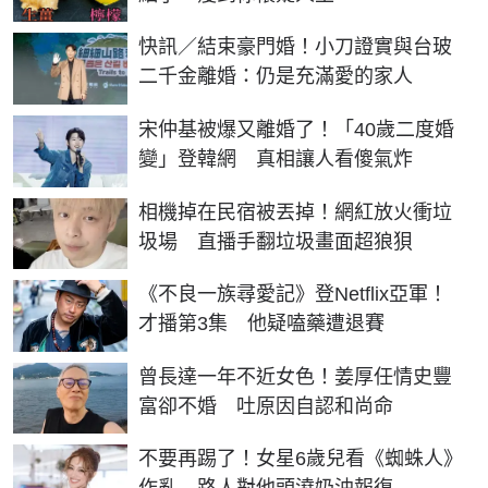
快訊／結束豪門婚！小刀證實與台玻
二千金離婚：仍是充滿愛的家人
宋仲基被爆又離婚了！「40歲二度婚
變」登韓網 真相讓人看傻氣炸
相機掉在民宿被丟掉！網紅放火衝垃
圾場 直播手翻垃圾畫面超狼狽
《不良一族尋愛記》登Netflix亞軍！
才播第3集 他疑嗑藥遭退賽
曾長達一年不近女色！姜厚任情史豐
富卻不婚 吐原因自認和尚命
不要再踢了！女星6歲兒看《蜘蛛人》