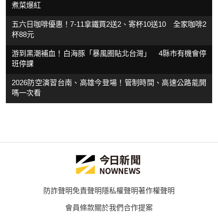
煮菜爆紅
五六日咖啡優惠！7-11拿鐵買2送2、寄杯10送10 全家咖啡2
杯88元
游到黑潮補血！白海豚「暴風圈貼北台灣」 4縣市有機會停
班停課
2026防空演習台南、高雄今登場！管制時間、高速公路能開
嗎一次看
防詐聲明
免責聲明
隱私權聲明
著作權聲明
會員條款
關於我們
合作提案