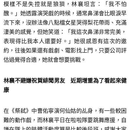
模樣不是失控就是狼狽，林襄坦言：「我不怕
醜。」她透露演哭戲的時候，通常鼻涕會比眼淚早
流下來，沒辦法像八點檔女星哭得梨花帶雨、充滿
淒美的感覺，但她笑道：「我這次鼻涕非常完美，
表現得比我本人還要好。」她很感恩有這次的邀
約，往後如果還有戲劇、電影找上門，只要公司評
估過覺得合適，她就會想要挑戰。
林襄不避嫌祝賀緋聞男友 近期增重為了看起來健
康
在《祭弒》中曹佑寧演何仙姑的乩身，有一些較困
難的動作戲，而林襄平日在啦啦隊要跳舞應援，自
謙在隊上的肢體活動度算是比較後段班，感謝大家