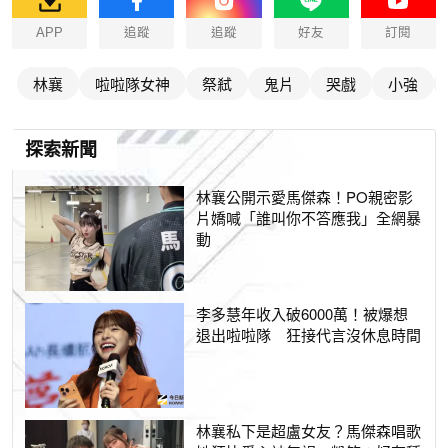
APP
追蹤
追蹤
好友
訂閱
林襄
啦啦隊女神
祭弒
鬼片
哭戲
小強
探索新聞
林襄公開示愛馬傑森！PO親密影
片嬌喊「誰叫你不答應我」全網暴
動
李多慧年收入破6000萬！被爆想
退出啦啦隊 狂接代言沒休息時間
林襄私下是超盧女友？馬傑森唱歌