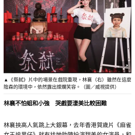
▲《祭弑》片中的場景在戲院重現，林襄（右）雖然在這麼
陰森的環境中，依然露出燦爛笑容。（圖／威視提供）
林襄不怕蛆和小強 哭戲要淒美比較困難
林襄挾高人氣跳上大銀幕，去年香港賀歲片《麻雀
女王追男仔》就有找她助陣扮演甜美的女演員，和