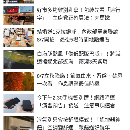
好市多烤雞別亂拿！包裝先看「這行
字」 主廚教正確買法：肉更嫩
結婚送1克拉鑽戒！內政部單身聯誼
8/7開搶 最後5場時間地點速看
白海豚颱風「像低配版巴威」！將減
速擦過北部近海 雨灌3天紫爆
8/7立秋降臨！節氣由來、習俗、禁忌
一次看 作息調整最佳時機
今下午2:30手機響別慌！網路降速
「演習預告」發送 注意事項速看
冷氣別只會按舒眠模式！「遙控器神
鈕」空調變舒適 眾錯過好幾年