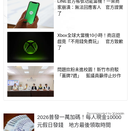
LINE官方帳號功能當機！一票商
家崩潰：無法回應客人 官方證實
了
Xbox全球大當機10小時！商店遊
戲竟「不用錢免費玩」 官方致歉
了
問題炊粉未進校園！新竹市府駁
「蓋牌7週」 藍議員籲停止炒作
Recommended by
2026普發一萬加碼！每人現金10000
元假日發錢 地方最後領取時間