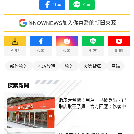
分享
分享
將NOWNEWS加入你喜愛的新聞來源
APP
追蹤
追蹤
好友
訂閱
新竹物流
PDA故障
物流
大榮貨運
黑貓
探索新聞
蝦皮大當機！用戶一早被登出、智
取店取不了貨 官方回應：修復中