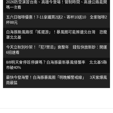
2026防空演習台南、高雄今登場！管制時間、高速公路能開
嗎一次看
五六日咖啡優惠！7-11拿鐵買2送2、寄杯10送10 全家咖啡2
杯88元
白海豚颱風路徑「搖擺游」！暴風圈可能擦邊北台灣 恐籠
罩北北基
今天立秋別吵架！「犯7禁忌」衰整年 錢包快放新鈔：開運
6招速看
8/8明天會停班停課嗎？白海豚最新暴風侵襲率 北北基5縣
市破40%
最快今發海警！白海豚暴風圈「明晚觸警戒線」 3天紫爆風
雨最猛