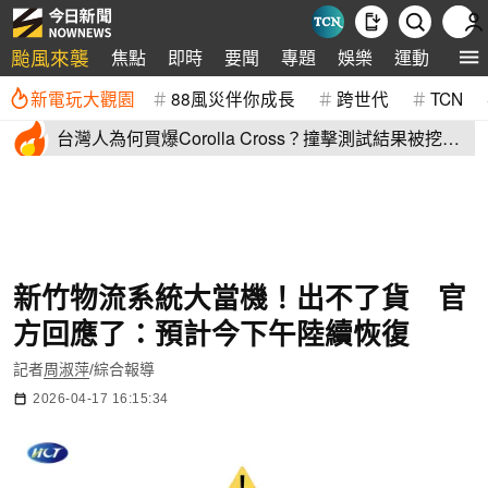
颱風來襲
焦點
即時
要聞
專題
娛樂
運動
全球
新電玩大觀園
88風災伴你成長
跨世代
TCN
台灣人為何買爆Corolla Cross？撞擊測試結果被挖
出：難怪賣翻了
新竹物流系統大當機！出不了貨 官
方回應了：預計今下午陸續恢復
記者
周淑萍
/綜合報導
2026-04-17 16:15:34