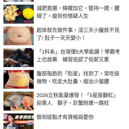
PR
減肥首選，檸檬加它，堅持一週，腰
細了，瘦到你懷疑人生
PR
起床就先做件事，沒三天小腹就不見
了! 肚子一天天變小！
「1科系」台灣僅5大學能讀！學霸考
上也放棄 補習班認了低薪又累
PR
腹部脂肪的「剋星」找到了，常吃這
幾物，吃走大肚囊，瘦出小蠻腰
2026立秋能量爆發！「5星座翻紅」
迎貴人 獅子、巨蟹財運一路旺
PR
做到這點才有資格說愛你