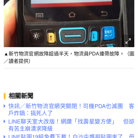
▲新竹物流官網故障超過半天，物流員PDA連帶故障。（圖
／讀者提供）
相關新聞
快訊／新竹物流官網突關閉！司機PDA也滅團 客
戶炸鍋：搞死人了
LINE聊天室大改版！網讚「找壽星變方便」 但卻
有苦主崩潰求降級
LINE貼圖19組免費下載！白沙屯媽祖貼圖來了 母