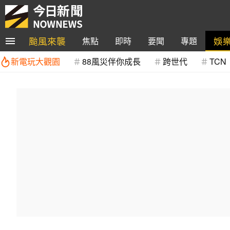
颱風來襲
娛
焦點
即時
要聞
專題
新電玩大觀園
88風災伴你成長
跨世代
TCN