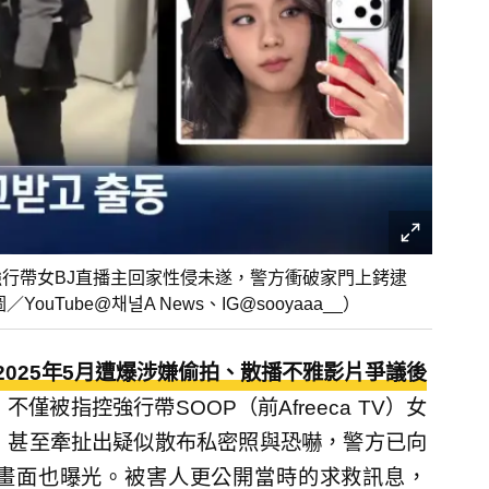
聞，強行帶女BJ直播主回家性侵未遂，警方衝破家門上銬逮
Tube@채널A News、IG@sooyaaa__）
繼2025年5月遭爆涉嫌偷拍、散播不雅影片爭議後
被指控強行帶SOOP（前Afreeca TV）女
，甚至牽扯出疑似散布私密照與恐嚇，警方已向
畫面也曝光。被害人更公開當時的求救訊息，