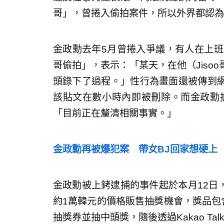
哥」，曾捲入偷拍案件，所以外界都認為這
金政勳去年5月曾捲入爭議，有人在上班族
哥偷拍」，表示：「某天，在他（Jiso
頭錄下了過程。」性行為畫面還被傳到
該貼文在數小時內即被刪除。而金政勳擔
「目前正在釐清相關事實。」
金政勳再被爆犯案 帶女BJ回家想硬上
金政勳被上銬逮捕的事件起於本月12日
約1萬韓元的價格販售抽獎機會，獎品包
抽獎券並抽中頭獎，隨後透過Kakao T