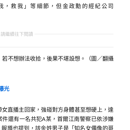
我，救我」等細節，但金政勳的經紀公司
 請繼續往下閱讀
，若不想辦法收拾，後果不堪設想。（圖／翻攝
曝光
帶女直播主回家，強碰對方身體甚至想硬上，達
案件還有一名共犯A某，首爾江南警察已依涉嫌
。報導也提到，該金姓男子是「知名女偶像的哥