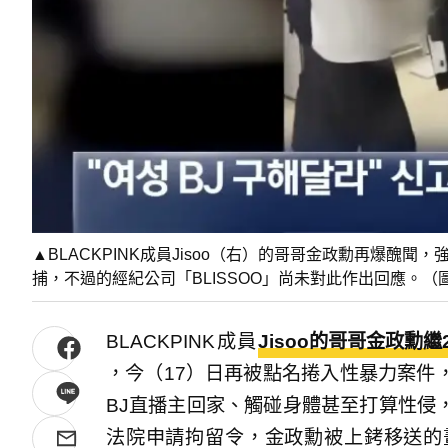
▲BLACKPINK成員Jisoo（右）的哥哥金政勳再爆醜
捕，不過的經紀公司「BLISSOO」尚未對此作出回應。（圖／You
BLACKPINK成員
Jisoo的哥哥金政勳
，今（17）日再被點名捲入性暴力案件，不僅
BJ直播主回家、觸碰身體甚至打算性侵
法院申請拘留令，金政勳被上銬移送的