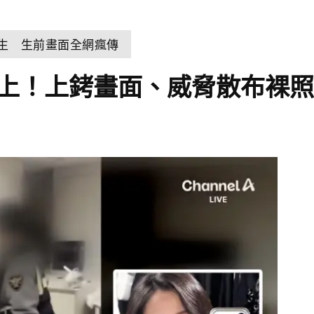
輕生 生前畫面全網瘋傳
家硬上！上銬畫面、威脅散布裸