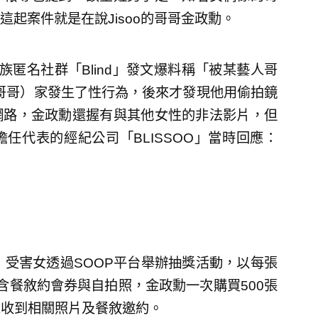
起案件就是在說Jisoo的哥哥金政勳。
匿名社群「Blind」發文爆料稱「被某藝人哥
o哥哥）家發生了性行為，後來才發現他用偷拍鏡
網路，金政勳還握有與其他女性的非法影片，但
任代表的經紀公司「BLISSOO」當時回應：
，受害女透過SOOP平台舉辦抽獎活動，以每張
含餐敘約會券與自拍照，金政勳一次購買500張
alk收到相關照片及餐敘邀約。