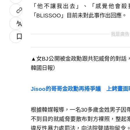
「他不讓我出去」、「感覺他會殺
「BLISSOO」目前未對此事作出回應。
我是廣告
▲女BJ公開被金政勳跟共犯威脅的對話
韓國日報）
Jisoo的哥哥金政勳再捲爭議 上銬畫面
根據韓媒報導，一名30多歲金姓男子因
不到目的就威脅要散布對方裸照，整起
違反性暴力處罰法，向法院聲請拘留令