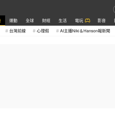
樂
運動
全球
財經
生活
電玩
影音
台灣前線
心理假
AI主播Niki＆Hanson報新聞