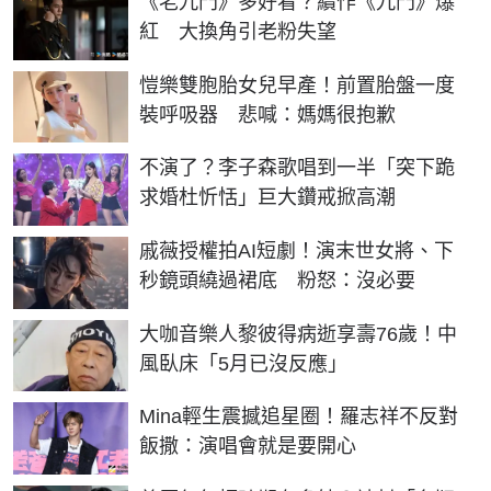
《老九門》多好看？續作《九門》爆
紅 大換角引老粉失望
愷樂雙胞胎女兒早產！前置胎盤一度
裝呼吸器 悲喊：媽媽很抱歉
不演了？李子森歌唱到一半「突下跪
求婚杜忻恬」巨大鑽戒掀高潮
戚薇授權拍AI短劇！演末世女將、下
秒鏡頭繞過裙底 粉怒：沒必要
大咖音樂人黎彼得病逝享壽76歲！中
風臥床「5月已沒反應」
Mina輕生震撼追星圈！羅志祥不反對
飯撒：演唱會就是要開心