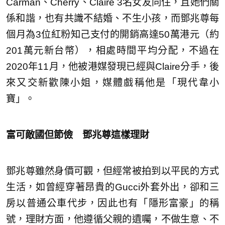
Carman、Cherry、Claire 3名女友同住，且她們關
係和諧，也有共識不結婚、不生小孩，而鄧兆尊每
個月為3位紅粉知己支付的開銷高達50萬港元（約
201萬元新台幣），相處時間平均分配，不過在
2020年11月，他被港媒發現已經與Claire分手，後
來又交新歡陳小姐，媒體戲稱他是「現代韋小
寶」。
富可敵國但節儉
鄧兆尊這樣理財
鄧兆尊雖然身價可觀，但經常被拍到以平民的方式
生活，如曾經穿著昂貴的Gucci外套外出，卻和三
房以普通公車代步，因此也有「隱形富豪」的稱
號，理財方面，他遵循父親的遺囑，不做生意、不