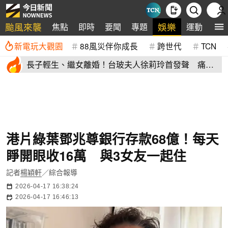
颱風來襲
娛樂
焦點
即時
要聞
專題
運動
全
新電玩大觀園
88風災伴你成長
跨世代
TCN
長子輕生、繼女離婚！台玻夫人徐莉玲首發聲 痛揭
徐子翔逝世真相
港片綠葉鄧兆尊銀行存款68億！每天
睜開眼收16萬 與3女友一起住
記者
楊穎軒
／綜合報導
2026-04-17 16:38:24
2026-04-17 16:46:13