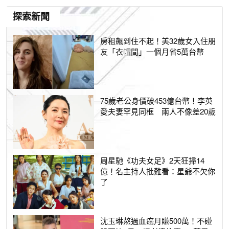
探索新聞
房租飆到住不起！美32歲女入住朋
友「衣帽間」一個月省5萬台幣
75歲老公身價破453億台幣！李英
愛夫妻罕見同框 兩人不像差20歲
周星馳《功夫女足》2天狂掃14
億！名主持人批難看：星爺不欠你
了
沈玉琳熬過血癌月賺500萬！不碰