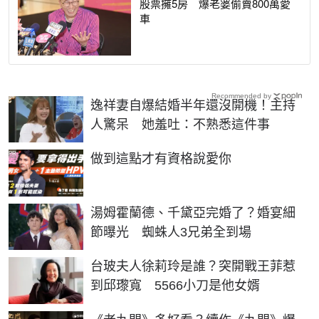
股票擁5房 爆老婆偷賣800萬愛
車
Recommended by
逸祥妻自爆結婚半年還沒開機！主持
人驚呆 她羞吐：不熟悉這件事
PR
做到這點才有資格說愛你
湯姆霍蘭德、千黛亞完婚了？婚宴細
節曝光 蜘蛛人3兄弟全到場
台玻夫人徐莉玲是誰？突開戰王菲惹
到邱瓈寬 5566小刀是他女婿