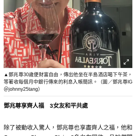
▲鄧兆尊30歲便財富自由，傳出他坐在半島酒店喝下午茶，
等著收每個月中銀行傳來的利息入帳簡訊。（圖／鄧兆尊IG
＠johnny25tang）
鄧兆尊享齊人福 3女友和平共處
除了被動收入驚人，鄧兆尊也享盡齊人之福，他和