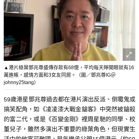
▲港片綠葉鄧兆尊盛傳存款有68億，平均每天睜開眼就有16
萬進帳，感情方面和3女友同居。（圖／鄧兆尊IG＠
johnny25tang）
59歲港星鄧兆尊過去都在港片演出反派、倒霉鬼或
搞笑配角，如《凌凌漆大戰金鎗客》中突然被鎗殺
的富二代，或是《百變金剛》裡周星馳的同學、校
董兒子，雖然多演出不重要的綠葉角色，但現實生