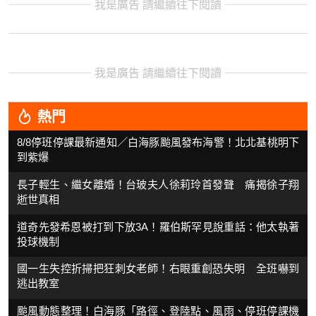
我是廣告 請繼續往下閱讀
我是廣告 請繼續往下閱讀
熱門
8/8停班停課最新通知／白海豚颱風發布海警！北北基桃明下
到紫爆
長子輕生、繼女離婚！台玻夫人徐莉玲首發聲 痛揭徐子翔
逝世真相
道奇先發希恩被打到下放3A！羅伯斯罕見說重話：他太執著
投球機制
國一生失控折掃把狂刺女老師！右眼重創恐失明 全班嚇到
逃出教室
颱風動態整理！白海豚「路徑、登陸點、風雨、停班停課機