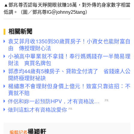
▲鄧兆尊否認每天睜開眼就賺16萬，對外傳的身家數字相當
低調。（圖／鄧兆尊IG＠johnny25tang）
相關新聞
袁艾菲月收1350到30歲買房子！小資女也能財富自
由 傳授理財心法
小禎高中畢業就不拿錢！奉行媽媽錢存一半簡易理
財法 爽買名牌包
郭彥均44歲有5棟房子、貸款全付清了 省錢達人公
開終極理財祕訣
楊繡惠不會理財但身價上億元！致富只靠這招：不
賣就不賠
楊穎軒
編輯記者