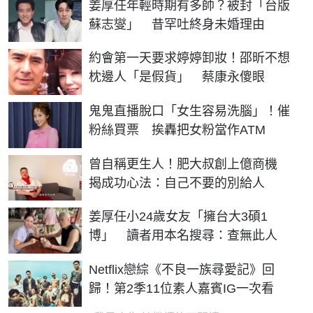
姜厚任年輕時期有多帥？被封「台版
蘇志燮」 昔罕吐終身未婚理由
約會第一天要求婷婷卸妝！邵昕不想
枕邊人「是假貨」 蔡康永傻眼
鬼鬼直播脫口「女生容易洗腦」！催
粉絲買票 挨轟把女粉當作ATM
曾自稱更生人！肥大叔創上億商機
揭成功心法：自己不要的別給人
姜厚任小24歲女友「擁台大3碩1
博」 讀者用本名搜尋：查無此人
Netflix戀綜《不良一族尋愛記》回
歸！第2季11位素人嘉賓IG一次看