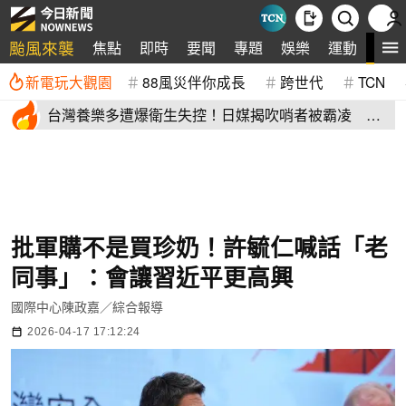
颱風來襲
全
焦點
即時
要聞
專題
娛樂
運動
新電玩大觀園
88風災伴你成長
跨世代
TCN
台灣養樂多遭爆衛生失控！日媒揭吹哨者被霸凌 日
本母公司這樣回
批軍購不是買珍奶！許毓仁喊話「老
同事」：會讓習近平更高興
國際中心陳政嘉／綜合報導
2026-04-17 17:12:24