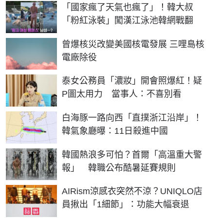
「國家瘋了天氣也瘋了」！韓大叔
「粉紅泳裝」闖漢江泳池韓網戰翻
曾爆核災改變美國核電發展 三哩島核
電廠除役
泰女公務員「濃妝」開會照爆紅！疑
P圖太用力 當事人：不喜別看
白海豚一路向西「直撲浙江沿岸」！
韓氣象廳曝：11日殺進中國
韓國熱浪多可怕？首爾「高溫重大警
報」 韓職公布酷暑延賽規則
AIRism涼感衣突然不涼？UNIQLO店
員揪出「1細節」：功能大幅衰退