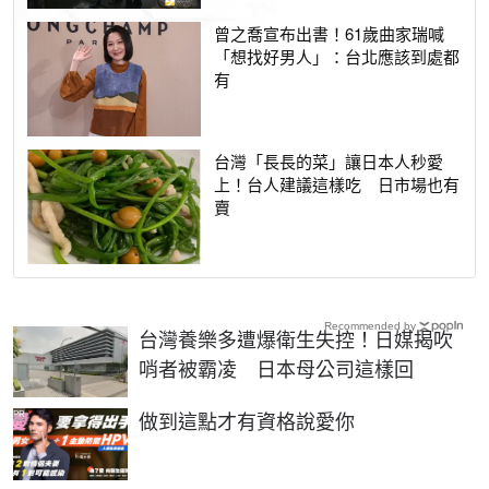
曾之喬宣布出書！61歲曲家瑞喊
「想找好男人」：台北應該到處都
有
台灣「長長的菜」讓日本人秒愛
上！台人建議這樣吃 日市場也有
賣
Recommended by
台灣養樂多遭爆衛生失控！日媒揭吹
哨者被霸凌 日本母公司這樣回
PR
做到這點才有資格說愛你