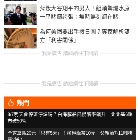
背叛大谷翔平的男人！組頭驚爆水原
一平賭癮誇張：無時無刻都在賭
為何美國要出手撐日圓？專家解析雙
方「利害關係」
我是廣告 請繼續往下閱讀
我是廣告 請繼續往下閱讀
熱門
8/7明天會停班停課嗎？白海豚暴風侵襲率飆升 北北基6縣
市破50%
全家拿鐵20元「只有5天」！柳橙綠茶10元 父親節7-11咖啡
買2送2