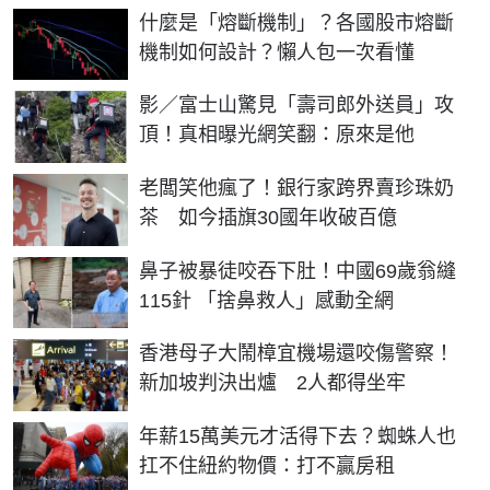
什麼是「熔斷機制」？各國股市熔斷
機制如何設計？懶人包一次看懂
影／富士山驚見「壽司郎外送員」攻
頂！真相曝光網笑翻：原來是他
老闆笑他瘋了！銀行家跨界賣珍珠奶
茶 如今插旗30國年收破百億
鼻子被暴徒咬吞下肚！中國69歲翁縫
115針 「捨鼻救人」感動全網
香港母子大鬧樟宜機場還咬傷警察！
新加坡判決出爐 2人都得坐牢
年薪15萬美元才活得下去？蜘蛛人也
扛不住紐約物價：打不贏房租