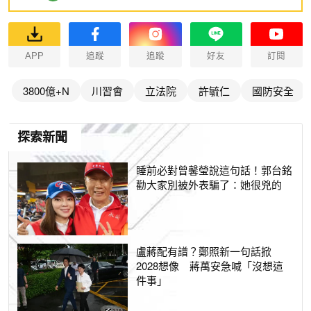
APP
追蹤
追蹤
好友
訂閱
3800億+N
川習會
立法院
許毓仁
國防安全
探索新聞
睡前必對曾馨瑩說這句話！郭台銘
勸大家別被外表騙了：她很兇的
盧蔣配有譜？鄭照新一句話掀
2028想像 蔣萬安急喊「沒想這
件事」