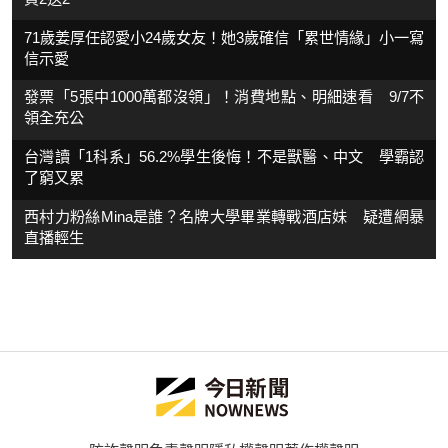
71歲姜厚任認愛小24歲女友！她3歲確信「累世情緣」小一寫
信示愛
發票「5張中1000萬都沒領」！消費地點、明細速看 9/7不
領全充公
台灣讀「1科系」56.2%學生後悔！不是獸醫、中文 學霸認
了窮又累
西村力粉絲Mina是誰？名牌大學畢業轉戰酒店妹 疑遭網暴
直播輕生