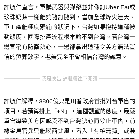
許毓仁直言，軍購武器與彈藥並非像訂Uber Eat或
珍珠奶茶一樣能夠隨訂隨到，當前全球烽火連天、
軍工產能極度緊繃的狀況下，台灣如果抱持這種被
動態度，國際排產流程根本輪不到台灣。若台灣一
邊宣稱有防衛決心，一邊卻拿出這種令美方無法置
信的預算數字，老美完全不會相信台灣的誠意。
我是廣告 請繼續往下閱讀
許毓仁解釋，3800億只是川普政府首批對台軍售的
項目，若預算掛上「+N」，這種觀望的態度，最嚴
重會導致美方因感受不到台灣決心而停止軍售，前
線金馬官兵只能喝西北風，陷入「有槍無彈」或裝