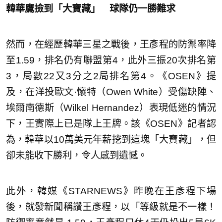
韓華鷹撿到「大寶藏」 球隊仍一勝難求
然而，在經歷韓華三星之戰後，王彥程的防禦率降
至1.59，排名仍有聯盟第4，此外三振20次排名第
3，局數22又3分之2局排名第4。《OSEN》提
及，在洋投歐文·懷特（Owen White）受傷缺陣、
埃爾南德斯（Wilkel Hernandez）表現低迷的情況
下，王實際上已是隊上王牌。該《OSEN》記者認
為，韓華以10萬美元年薪挖到這塊「大寶藏」，但
卻未能收下勝利，令人感到遺憾。
此外，韓媒《STARNEWS》昨晚在王彥程下場
後，就發新聞稱讚王彥程，以「等級就是不一樣！