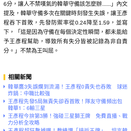
6分，讓人不禁嘆氣的韓華守備該怎麼辦......」內文
提及，韓華守備多次在關鍵時刻發生失誤，讓王彥
程吞下首敗，先發防禦率從0.24降至1.59，並寫
下，「這是因為守備在每個決定性瞬間，都未能給
予王彥程幫助，導致所有失分皆被記錄為非自責
分。」不禁為王叫屈。
相關新聞
韓華鷹3失誤爛到流湯！王彥程0責失也吞敗 球迷
炸鍋：中職比較強
王彥程先發5局無責失卻吞首敗！隊友守備頻出包
韓華1：6輸三星
王彥程今拚第3勝！強碰三星獅王牌 免費直播、戰
力分析全攻略
王彥程超狂數據曝！教練讚「接近王牌」 坦言韓