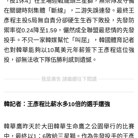
「投1休4」在主場迎戰龍頭三星獅，無奈隊友守備
在關鍵時刻集體「斷線」，二游失誤連發。最終王
彥程主投5局無自責分卻硬生生吞下敗投，先發防
禦率從0.24降至1.59，儼然成全聯盟最悲情的先發
投手。不只一家韓媒幫忙「叫屈」，韓國體育記者
也對韓華能夠以10萬美元年薪簽下王彥程這位強
投，卻無法收下隊伍勝利感到遺憾。
我是廣告 請繼續往下閱讀
韓記者：王彥程比薪水多10倍的選手還強
韓華鷹昨天於大田韓華生命鷹之公園舉行的比賽
中，最終以1：6敗給三星獅。作為先發投手的王彥