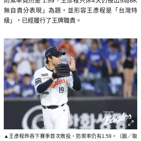
防禦率竟然是 1.59，王彥程只休4天仍投出5局6K
無自責分表現」為題，並形容王彥程是「台灣特
級」，已經履行了王牌職責。
▲王彥程昨吞下賽季首次敗投，防禦率仍有1.59。（圖／取