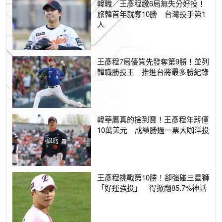
韓職／王彥程繳6局無失分好投！
旅韓首年就奪10勝 台灣投手第1
人
王彥程7局優質先發奪第9勝！並列
韓職勝投王 推進台將最多勝紀錄
韓華鷹真的撿到寶！王彥程年薪僅
10萬美元 成績勝過一票大咖洋投
王彥程挑戰第10勝！卻強碰三星獅
「好運強投」 得掀翻85.7%神話