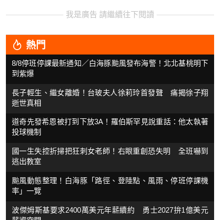
我是廣告 請繼續往下閱讀
熱門
8/8停班停課最新通知／白海豚颱風發布海警！北北基桃明下
到紫爆
長子輕生、繼女離婚！台玻夫人徐莉玲首發聲 痛揭徐子翔
逝世真相
道奇先發希恩被打到下放3A！羅伯斯罕見說重話：他太執著
投球機制
國一生失控折掃把狂刺女老師！右眼重創恐失明 全班嚇到
逃出教室
颱風動態整理！白海豚「路徑、登陸點、風雨、停班停課機
率」一覽
波傑姆斯基要求2400萬美元年薪續約 勇士2027拚1億美元