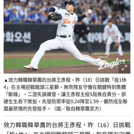
▲效力韓職韓華鷹的台將王彥程，昨（16）日挑戰「投1休
4」在主場迎戰龍頭三星獅，無奈隊友守備在關鍵時刻集體
「斷線」，二游失誤連發，讓王彥程主投5局無自責分，卻
硬生生吞下敗投，先發防禦率從0.24降至1.59，儼然成全聯
盟最悲情的先發投手。（圖／取自韓華鷹官方）
效力韓職韓華鷹的台將王彥程，昨（16）日挑戰