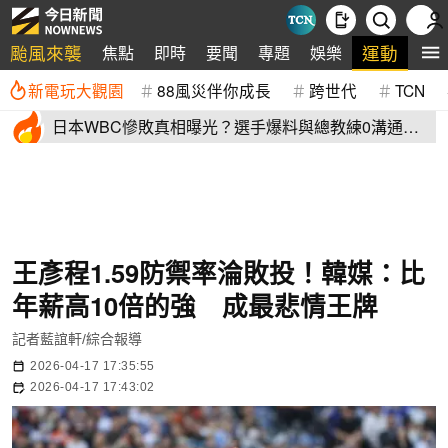
颱風來襲
運動
焦點
即時
要聞
專題
娛樂
全
新電玩大觀園
88風災伴你成長
跨世代
TCN
日本WBC慘敗真相曝光？選手爆料與總教練0溝通
連大谷翔平都吐槽
王彥程1.59防禦率淪敗投！韓媒：比
年薪高10倍的強 成最悲情王牌
記者藍誼軒/綜合報導
2026-04-17 17:35:55
2026-04-17 17:43:02