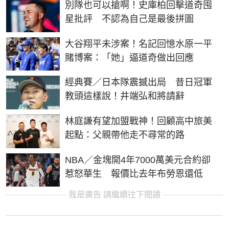
別隊也可以搶啊！史庫柏回擊道奇囤
星批評 不認為自己是最後拼圖
大谷翔平未涉案！名記回憶水原一平
賭博案：「她」逼道奇做出回應
經典賽／日本隊震撼出局 昔日冠軍
教頭這樣說！井端弘和將請辭
林庭謙有望加盟戰神！回顧高中旅美
起點：父親帶他走不尋常的路
NBA／金塊開4年7000萬美元合約卻
惹怒華生 報價比去年布勞恩還低
我是廣告 請繼續往下閱讀