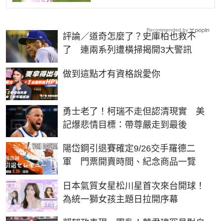
Recommended by
評論／道奇怎麼了？史庫柏也救不
了 連兩系列遭橫掃揭開3大警訊
PR
做到這點才有資格說愛你
勇士老了！柯瑞不走但認清現實 美
記爆悲情目標：帶尊嚴走到最後
陽岱鋼引退賽確定9/26交手羅德二
軍 門票開賣時間、紀念商品一覽
日本氣質女星松川星首次來台開球！
為統一獅女孩主題日拉開序幕