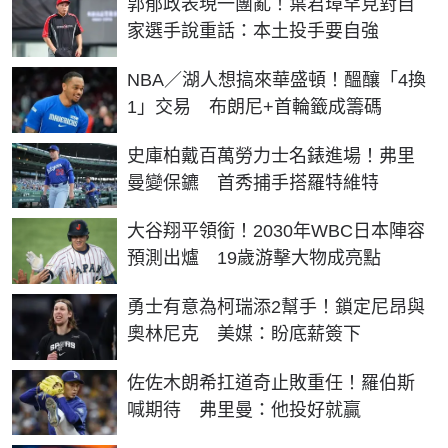
郭郁政表現一團亂！葉君璋罕見對自
家選手說重話：本土投手要自強
NBA／湖人想搞來華盛頓！醞釀「4換
1」交易 布朗尼+首輪籤成籌碼
史庫柏戴百萬勞力士名錶進場！弗里
曼變保鑣 首秀捕手搭羅特維特
大谷翔平領銜！2030年WBC日本陣容
預測出爐 19歲游擊大物成亮點
勇士有意為柯瑞添2幫手！鎖定尼昂與
奧林尼克 美媒：盼底薪簽下
佐佐木朗希扛道奇止敗重任！羅伯斯
喊期待 弗里曼：他投好就贏