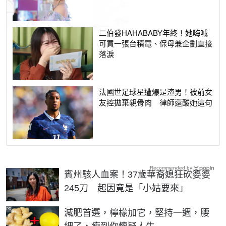
二伯發HAHABABY年終！她嗨喊
可買一張台積電、保母兼企劃直接
落淚
法國世足球星遭爆是渣男！被前女
友控拋棄親骨肉 律師還酸她這句
Recommended by
賓州駭人血案！37歲華裔媳狂砍婆婆
245刀 起因竟是「小姑要來」
PR
減肥首選，檸檬加它，堅持一週，腰