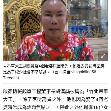
▲吊車大王胡漢龑娶4個老婆原因曝光，他過去受訪時回應
是為了減少社會不幸悲劇。（圖／摘自tvbsgoldline56
Threads）
啟德機械起重工程董事長胡漢龑被稱為「竹北吊車
大王」，除了家財萬貫之外，他也因為娶了4個老
婆時常成為話題焦點之一，除此之外他還有16位女