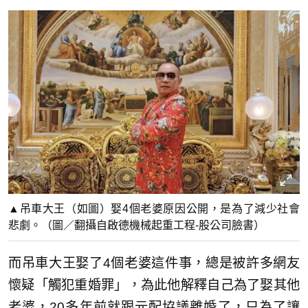
▲吊車大王（如圖）娶4個老婆原因公開，是為了減少社會
悲劇。（圖／翻攝自啟德機械起重工程-股公司臉書）
而吊車大王娶了4個老婆這件事，總是被許多網友
懷疑「觸犯重婚罪」，為此他解釋自己為了娶其他
老婆，20多年前就跟元配協議離婚了，只為了讓