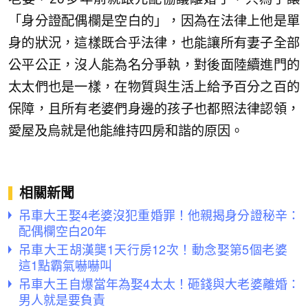
「身分證配偶欄是空白的」，因為在法律上他是單
身的狀況，這樣既合乎法律，也能讓所有妻子全部
公平公正，沒人能為名分爭執，對後面陸續進門的
太太們也是一樣，在物質與生活上給予百分之百的
保障，且所有老婆們身邊的孩子也都照法律認領，
愛屋及烏就是他能維持四房和諧的原因。
相關新聞
吊車大王娶4老婆沒犯重婚罪！他親揭身分證秘辛：
配偶欄空白20年
吊車大王胡漢龑1天行房12次！動念娶第5個老婆
這1點霸氣嚇嚇叫
吊車大王自爆當年為娶4太太！砸錢與大老婆離婚：
男人就是要負責