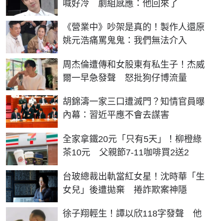
喊好冷 劇組感應：他回來了
《營業中》吵架是真的！製作人還原
姚元浩痛罵鬼鬼：我們無法介入
周杰倫遭傳和女股東有私生子！杰威
爾一早急發聲 怒批狗仔博流量
胡錦濤一家三口遭滅門？知情官員曝
內幕：習近平應不會去謀害
全家拿鐵20元「只有5天」！柳橙綠
茶10元 父親節7-11咖啡買2送2
台玻總裁出軌當紅女星！沈時華「生
女兒」後遭拋棄 捲詐欺案神隱
徐子翔輕生！譚以欣118字發聲 他