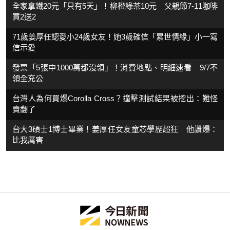
全家拿鐵20元「只有5天」！柳橙綠茶10元 父親節7-11咖啡
買2送2
71歲姜厚任認愛小24歲女友！她3歲確信「累世情緣」小一寫
信示愛
發票「5張中1000萬都沒領」！消費地點、明細速看 9/7不
領全充公
台灣人為何買爆Corolla Cross？撞擊測試結果被挖出：難怪
賣翻了
台大3碩士1博士畢業！姜厚任女友童芯學歷超狂 他讚爆：
比我厲害