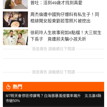
曾吐：活到49歲才找到真愛
周杰倫遭中國狗仔爆料有私生子！同
框緋聞女股東劉若雪照片被挖出
徐莉玲人生故事宛如8點檔！大三就生
下長子 竟遭前夫騙小孩夭折
我是廣告 請繼續往下閱讀
我是廣告 請繼續往下閱讀
熱門
8/7明天會停班停課嗎？白海豚暴風侵襲率飆升 北北基6縣
市破50%