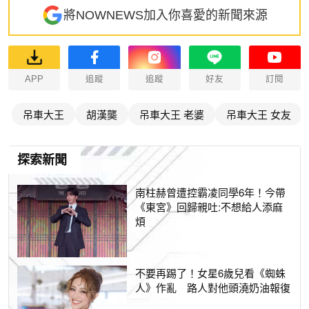
將NOWNEWS加入你喜愛的新聞來源
APP
追蹤
追蹤
好友
訂閱
吊車大王
胡漢龑
吊車大王 老婆
吊車大王 女友
探索新聞
南柱赫曾遭控霸凌同學6年！今帶
《東宮》回歸親吐:不想給人添麻
煩
不要再踢了！女星6歲兒看《蜘蛛
人》作亂 路人對他頭澆奶油報復