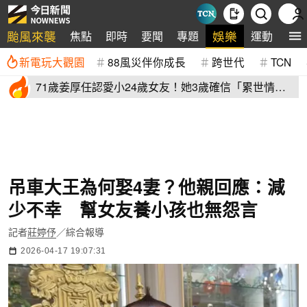
颱風來襲
娛樂
焦點
即時
要聞
專題
運動
全
新電玩大觀園
88風災伴你成長
跨世代
TCN
71歲姜厚任認愛小24歲女友！她3歲確信「累世情
緣」小一寫信示愛
吊車大王為何娶4妻？他親回應：減
少不幸 幫女友養小孩也無怨言
記者
莊婷伃
／綜合報導
2026-04-17 19:07:31