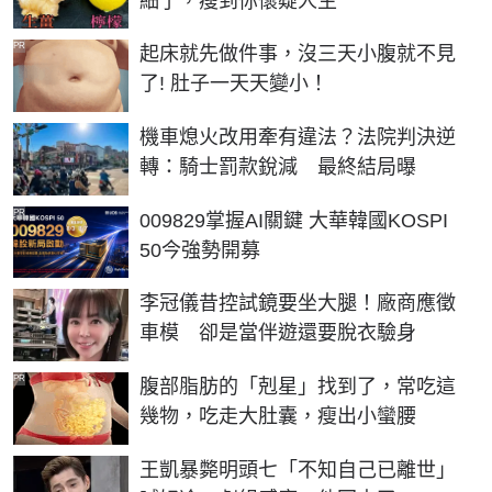
細了，瘦到你懷疑人生
PR
起床就先做件事，沒三天小腹就不見
了! 肚子一天天變小！
機車熄火改用牽有違法？法院判決逆
轉：騎士罰款銳減 最終結局曝
PR
009829掌握AI關鍵 大華韓國KOSPI
50今強勢開募
李冠儀昔控試鏡要坐大腿！廠商應徵
車模 卻是當伴遊還要脫衣驗身
PR
腹部脂肪的「剋星」找到了，常吃這
幾物，吃走大肚囊，瘦出小蠻腰
王凱暴斃明頭七「不知自己已離世」