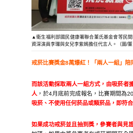
▲衛生福利部國民健康署聯合董氏基金會等民間
資深演員李㼈與女兒李紫嫣擔任代言人。（圖/
戒菸比賽獎金8萬爆紅！「兩人一組」陪
而該活動採取兩人一組方式，由吸菸者
人
，於4月底前完成報名，比賽期間為202
吸菸、不使用任何菸品或類菸品，即符合
如果成功戒菸並且抽到獎，參賽者與見證