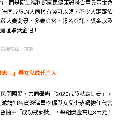
的，而是衛生福利部國民健康署聯合董氏基金會
，陪同戒菸的人同樣有錢可以領，不少人躍躍欲
6戒菸大賽背景、參賽資格、報名資訊、獎金以及
癮賺取獎金吧！
 請繼續往下閱讀
當志工」帶女兒成代言人
民間團體，共同舉辦「2026戒菸就贏比賽」，
別邀請知名資深演員李㼈與女兒李紫嫣擔任代言
會抽中「成功戒菸獎」，每組獎金高達8萬元！