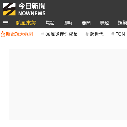
颱風來襲
焦點
即時
要聞
專題
娛樂
新電玩大觀園
88風災伴你成長
跨世代
TCN