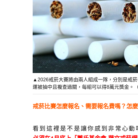
▲2026戒菸大賽將由兩人組成一隊，分別是戒
運被抽中且複查過關，每組可以得8萬元獎金。（示意
戒菸比賽怎麼報名、需要報名費嗎？怎麼
看到這裡是不是讓你感到非常心動