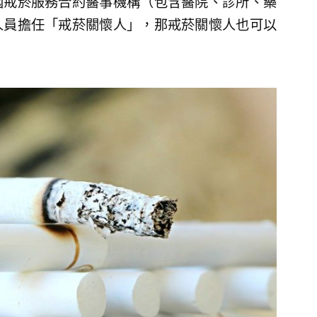
國戒菸服務合約醫事機構（包含醫院、診所、藥
人員擔任「戒菸關懷人」，那戒菸關懷人也可以