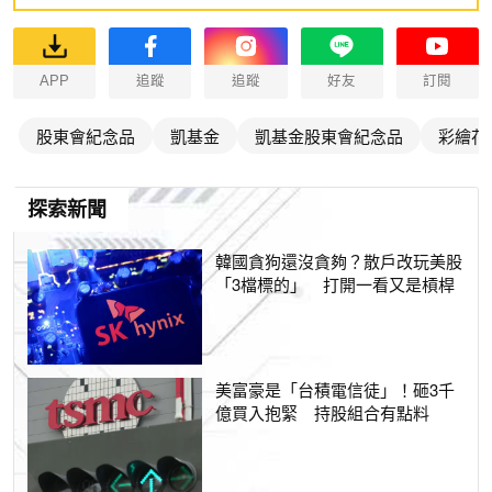
APP
追蹤
追蹤
好友
訂閱
股東會紀念品
凱基金
凱基金股東會紀念品
彩繪花
探索新聞
韓國貪狗還沒貪夠？散戶改玩美股
「3檔標的」 打開一看又是槓桿
美富豪是「台積電信徒」！砸3千
億買入抱緊 持股組合有點料