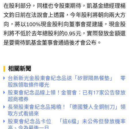
在股利部分，同樣也令股東期待，凱基金總經理楊
文鈞日前在法說會上透露，今年股利將朝向兩大方
向，將以100%現金股利向董事會提建議，現金股
利將不低於去年總股利的0.95元，實際發放金額還
是要需待凱基金董事會通過後才會公布。
相關新聞
台新新光金股東會紀念品送「矽膠隔熱餐墊」 零
股族領取條件曝光
股東會紀念品線上領！金管會：已有17家公告發放
超商禮券
長榮股東會紀念品揭曉！「德國雙人全鋼刨刀」領
取方式看過來
股東會紀念品卡位 「這6檔」未公佈但發放機率
高、今為最後一日