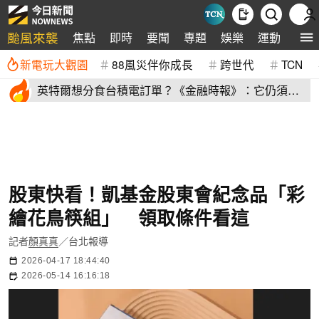
颱風來襲
焦點
即時
要聞
專題
娛樂
運動
全球
新電玩大觀園
88風災伴你成長
跨世代
TCN
英特爾想分食台積電訂單？《金融時報》：它仍須證
明自己
股東快看！凱基金股東會紀念品「彩
繪花鳥筷組」 領取條件看這
記者
顏真真
／台北報導
2026-04-17 18:44:40
2026-05-14 16:16:18