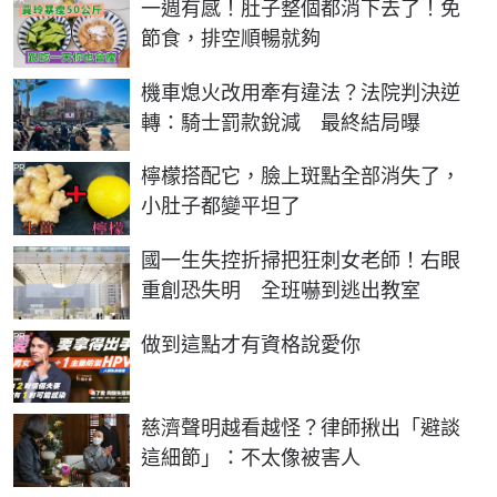
PR
一週有感！肚子整個都消下去了！免
節食，排空順暢就夠
機車熄火改用牽有違法？法院判決逆
轉：騎士罰款銳減 最終結局曝
PR
檸檬搭配它，臉上斑點全部消失了，
小肚子都變平坦了
國一生失控折掃把狂刺女老師！右眼
重創恐失明 全班嚇到逃出教室
PR
做到這點才有資格說愛你
慈濟聲明越看越怪？律師揪出「避談
這細節」：不太像被害人