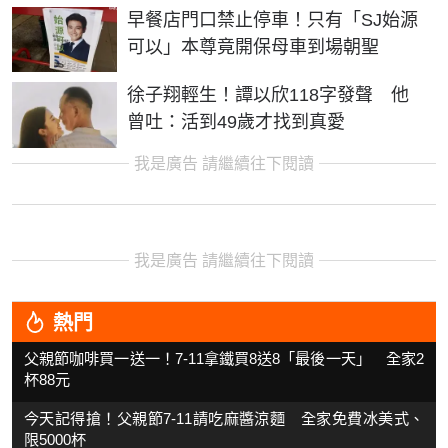
早餐店門口禁止停車！只有「SJ始源
可以」本尊竟開保母車到場朝聖
徐子翔輕生！譚以欣118字發聲 他
曾吐：活到49歲才找到真愛
我是廣告 請繼續往下閱讀
我是廣告 請繼續往下閱讀
熱門
父親節咖啡買一送一！7-11拿鐵買8送8「最後一天」 全家2
杯88元
今天記得搶！父親節7-11請吃麻醬涼麵 全家免費冰美式、
限5000杯