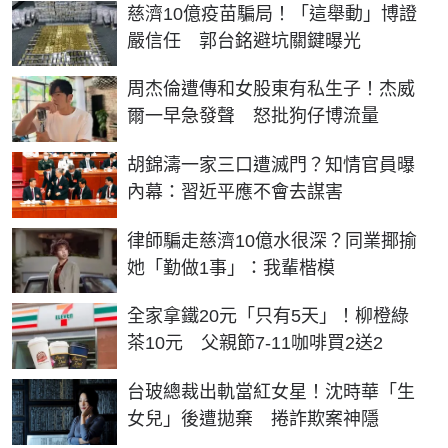
慈濟10億疫苗騙局！「這舉動」博證
嚴信任 郭台銘避坑關鍵曝光
周杰倫遭傳和女股東有私生子！杰威
爾一早急發聲 怒批狗仔博流量
胡錦濤一家三口遭滅門？知情官員曝
內幕：習近平應不會去謀害
律師騙走慈濟10億水很深？同業揶揄
她「勤做1事」：我輩楷模
全家拿鐵20元「只有5天」！柳橙綠
茶10元 父親節7-11咖啡買2送2
台玻總裁出軌當紅女星！沈時華「生
女兒」後遭拋棄 捲詐欺案神隱