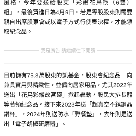
風格，今年要送給股東「彩繪花鳥筷（6雙）
組」，最後買進日為4月9日。若是零股股東則需要
親自出席股東會或以電子方式行使表決權，才能領
取紀念品。
我是廣告 請繼續往下閱讀
目前擁有75.3萬股東的凱基金，股東會紀念品一向
兼具實用與精緻性，並偏向居家用品，尤其2022年
送出「花鳥彩繪故宮碗」掀起轟動，股民大排長龍
等著領紀念品。接下來2023年送「超真空不銹鋼晶
鑽杯」，2024年則送防水「野餐墊」，去年則是送
出「電子胡椒研磨器」。