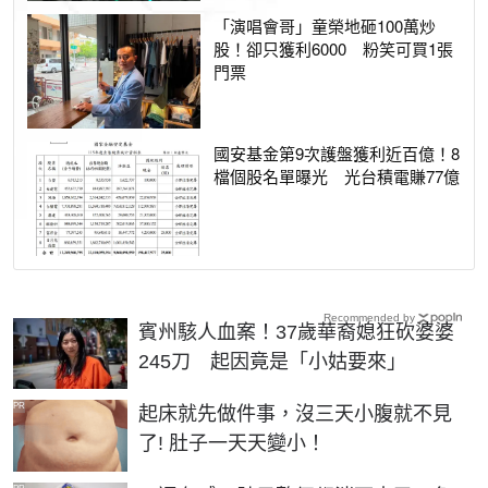
「演唱會哥」童榮地砸100萬炒
股！卻只獲利6000 粉笑可買1張
門票
國安基金第9次護盤獲利近百億！8
檔個股名單曝光 光台積電賺77億
Recommended by
賓州駭人血案！37歲華裔媳狂砍婆婆
245刀 起因竟是「小姑要來」
PR
起床就先做件事，沒三天小腹就不見
了! 肚子一天天變小！