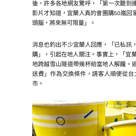
後，許多各地網友驚呼，「第一次聽到
影片才知道，宜蘭人真的會團購50嵐回
頭腦，將來無可限量」。
消息也釣出不少宜蘭人回應，「已私訊
購」，引起在地人關注。事實上，「宜蘭
地跨越雪山隧道帶幾杯給當地人解饞。
送費」作為交換條件，請客人順便從台
市。