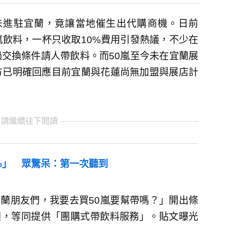
未進駐宜蘭，竟讓當地催生出代購商機。日前
嵐飲料，一杯只收取10%費用引發熱議，不少在
交換條件請人帶飲料。而50嵐至今未在宜蘭展
方已明確回應目前宜蘭與花蓮尚無加盟與展店計
 請繼續往下閱讀
%」 眾驚呆：第一次聽到
「宜蘭朋友們，我要去買50嵐要幫帶嗎？」開出條
開團，等同提供「團購式帶飲料服務」。貼文曝光