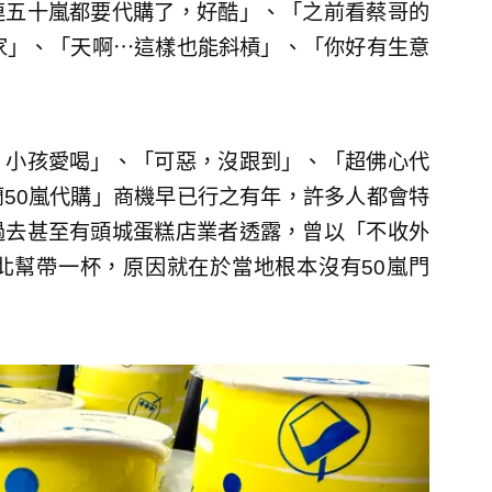
連五十嵐都要代購了，好酷」、「之前看蔡哥的
家」、「天啊⋯這樣也能斜槓」、「你好有生意
，小孩愛喝」、「可惡，沒跟到」、「超佛心代
50嵐代購」商機早已行之有年，許多人都會特
過去甚至有頭城蛋糕店業者透露，曾以「不收外
北幫帶一杯，原因就在於當地根本沒有50嵐門