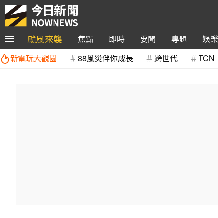
颱風來襲
焦點
即時
要聞
專題
娛樂
新電玩大觀園
88風災伴你成長
跨世代
TCN