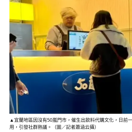
▲宜蘭地區因沒有50嵐門市，催生出飲料代購文化，日前
用，引發社群熱議。（圖／記者蕭涵云攝）