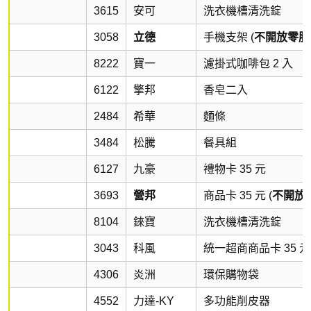
3615
安可
洗衣機槽清洗錠
3058
立德
手機支架 (
不開放零股
8222
寶一
濾掛式咖啡包 2 入
6122
擎邦
香皂二入
2484
希華
麵條
3484
松騰
餐具組
6127
九豪
禮物卡 35 元
3693
營邦
商品卡 35 元 (
不開放
8104
錸寶
洗衣機槽清洗錠
3043
科風
統一超商商品卡 35 元
4306
炎洲
環保購物袋
4552
力達-KY
多功能削皮器