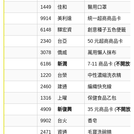
1449
佳和
醫用口罩
9914
美利達
統一超商商品卡
6148
驊宏資
創意種子五色便籤
2340
台亞
50 元超商商品卡
3078
僑威
萬用懶人抹布
6186
新潤
7-11 商品卡 (
不開放
1220
台榮
中性濃縮洗衣精
2460
建通
編織快充線
1316
上曜
保健食品乙包
4909
新復興
35 元商品卡 (
不開放
9902
台火
香皂
2471
資通
毛寶洗碗精