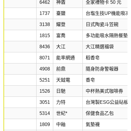
6462
神盾
全家禮物卡 50 元
1737
臺鹽
台塩生技UP機能吸凍
3138
耀登
日式陶瓷斗笠碗
1815
富喬
多功能吸水隔熱餐墊
8436
大江
大江精選福袋
8071
能率網通
稻香皂
4908
前鼎
隨身防身警報器
5251
天鉞電
香皂
1526
日馳
中杯熱美式咖啡券
3051
力特
台灣製ESG公益砧板
5314
世紀*
保健食品乙包
1809
中釉
氣墊襪