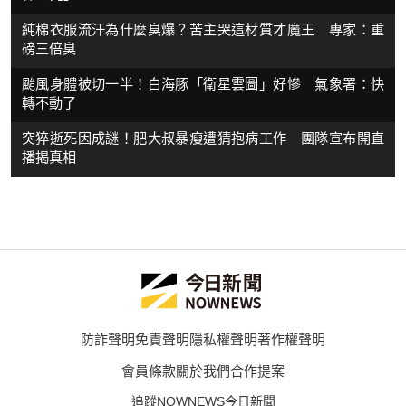
純棉衣服流汗為什麼臭爆？苦主哭這材質才魔王 專家：重
磅三倍臭
颱風身體被切一半！白海豚「衛星雲圖」好慘 氣象署：快
轉不動了
突猝逝死因成謎！肥大叔暴瘦遭猜抱病工作 團隊宣布開直
播揭真相
防詐聲明
免責聲明
隱私權聲明
著作權聲明
會員條款
關於我們
合作提案
追蹤NOWNEWS今日新聞