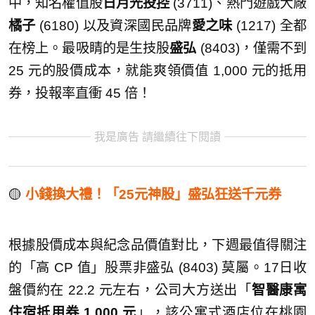
中，知名權值股
日月光投控
(3711)、熱門遊戲大廠
橘子
(6180) 以及資深國民品牌
愛之味
(1217) 全都
在榜上。最吸睛的是生技股
盛弘
(8403)，僅需不到
25 元的股價成本，就能爽領價值 1,000 元的抵用
券，投報率直衝 45 倍！
我是廣告 請繼續往下閱讀
🟡
小錢換大禮！「25元神股」盛弘狂送千元券
根據股價成本與紀念品價值對比，下週最值得關注
的「高 CP 值」股票非盛弘 (8403) 莫屬。17日收
盤價約在 22.2 元左右，公司大方送出「
智醫康寓
住宿抵用券 1,000 元
」，該公寓式酒店位在桃園