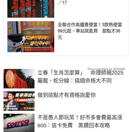
／17
全聯合作高鐵賣便當！3款熱便當
99元起、車站就能買 甜點才36
元
Recommended by
立春「生肖怎麼算」 命理師揭2025
屬龍、蛇分線：搞錯命格大不同
PR
做到這點才有資格說愛你
不是愚人節玩笑！好市多會費最高漲
600：這卡免費 黑鑽回本攻略