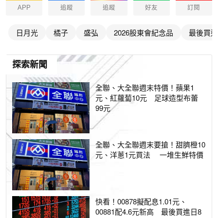
APP
追蹤
追蹤
好友
訂閱
日月光
橘子
盛弘
2026股東會紀念品
最後買進
探索新聞
全聯、大全聯週末特價！蘋果1
元、紅蘿蔔10元 足球造型布蕾
99元
全聯、大全聯週末要搶！甜臍橙10
元、洋蔥1元買法 一堆生鮮特價
快看！00878擬配息1.01元、
00881配4.6元新高 最後買進日8