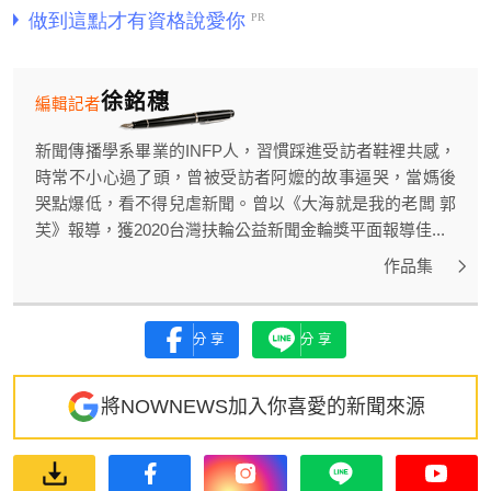
徐銘穗
編輯記者
新聞傳播學系畢業的INFP人，習慣踩進受訪者鞋裡共感，
時常不小心過了頭，曾被受訪者阿嬤的故事逼哭，當媽後
哭點爆低，看不得兒虐新聞。曾以《大海就是我的老闆 郭
芙》報導，獲2020台灣扶輪公益新聞金輪獎平面報導佳...
作品集
分享
分享
將NOWNEWS加入你喜愛的新聞來源