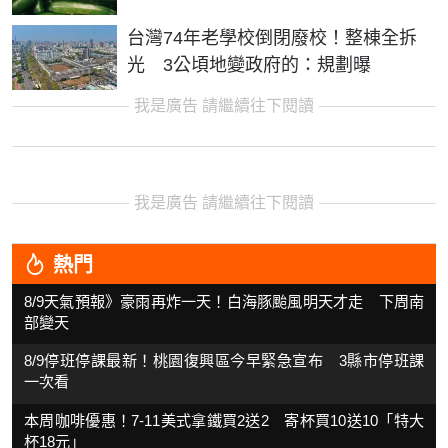
台灣74年老學校倒閉廢校！整棟全拆
光 3公頃地變政府的：規劃曝
我是廣告 請繼續往下閱讀
我是廣告 請繼續往下閱讀
熱門
8/9天氣預報》豪雨再炸一天！白海豚颱風明天才走 下周南
部變天
8/9停班停課最新！桃園復興區今早緊急宣布 3縣市停班課
一次看
本周咖啡優惠！7-11美式拿鐵買2送2 寄杯買10送10「特大
杯18元」