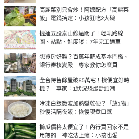
高麗菜別只會炒！阿嬤配方「高麗菜
飯」電鍋搞定：小孩狂吃2大碗
捷運五股泰山線過關了！輕軌路線
圖、站點、進度曝：7年完工通車
想買房好難？百萬年薪成基本門檻、
銀行審核變嚴 專家教你怎麼買
全台待售餘屋破85萬宅！撿便宜好時
機？ 專家：1狀況恐爆斷頭潮
冷凍白飯微波加熱變乾硬？「放1物」
秒復活隔夜飯：恢復現煮口感
櫛瓜價格太便宜了！內行買回家不是
用煎的 神吃法上癮：小孩也愛