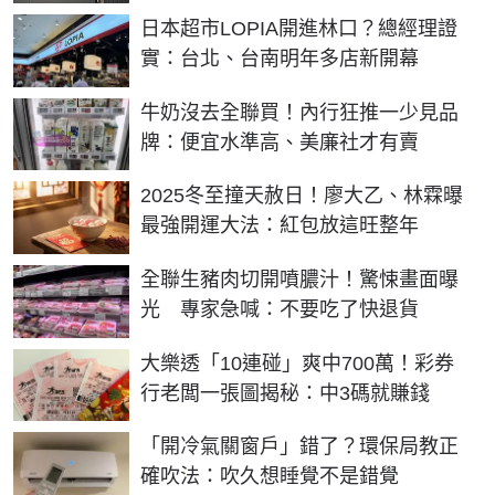
日本超市LOPIA開進林口？總經理證
實：台北、台南明年多店新開幕
牛奶沒去全聯買！內行狂推一少見品
牌：便宜水準高、美廉社才有賣
2025冬至撞天赦日！廖大乙、林霖曝
最強開運大法：紅包放這旺整年
全聯生豬肉切開噴膿汁！驚悚畫面曝
光 專家急喊：不要吃了快退貨
大樂透「10連碰」爽中700萬！彩券
行老闆一張圖揭秘：中3碼就賺錢
「開冷氣關窗戶」錯了？環保局教正
確吹法：吹久想睡覺不是錯覺