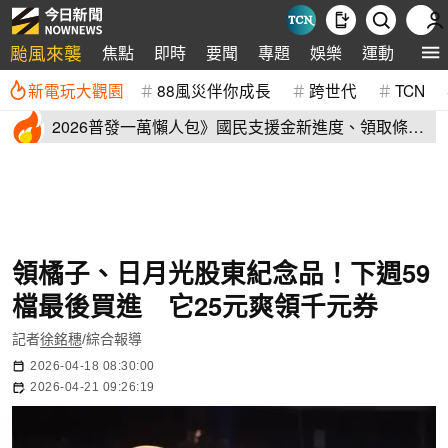
颱風來襲
焦點
即時
要聞
專題
娛樂
運動
全球
新電玩大觀園
88風災伴你成長
跨世代
TCN
2026普發一萬懶人包》國民支援金新進度、領取條
件、地方加碼速看
領橘子、日月光股東紀念品！下週59
檔最後買進 它25元爽領千元券
記者
徐銘穗
/綜合報導
2026-04-18 08:30:00
2026-04-21 09:26:19