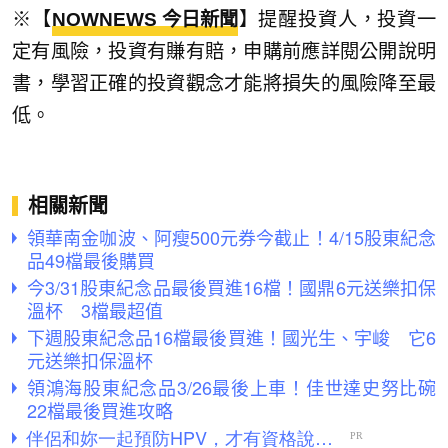
※【
NOWNEWS 今日新聞
】提醒投資人，投資一
定有風險，投資有賺有賠，申購前應詳閱公開說明
書，學習正確的投資觀念才能將損失的風險降至最
低。
相關新聞
領華南金咖波、阿瘦500元券今截止！4/15股東紀念
品49檔最後購買
今3/31股東紀念品最後買進16檔！國鼎6元送樂扣保
溫杯 3檔最超值
下週股東紀念品16檔最後買進！國光生、宇峻 它6
元送樂扣保溫杯
領鴻海股東紀念品3/26最後上車！佳世達史努比碗
22檔最後買進攻略