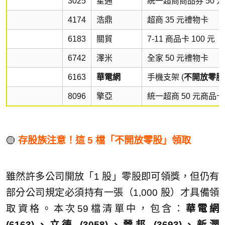
3025
星通
統一超商商品券 50 元
4174
浩鼎
超商 35 元禮物卡
6183
關貿
7-11 商品卡 100 元
6742
澤米
全家 50 元禮物卡
6163
華電網
手機支架 (
不開放零股
8096
擎亞
統一超商 50 元商品卡
🟡
存股族注意！這 5 檔「不開放零股」領取
雖然許多公司開放「1 股」零股即可領獎，但仍有
部分公司規定必須持有一張（1,000 股）才具備領
取資格。本次59檔清單中，包含：
華電網
(6163)、立德 (3058)、營邦 (3693)、新潤