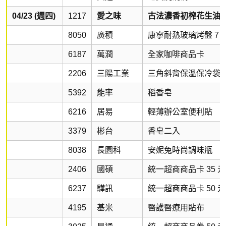
04/23 (週四)
1217
愛之味
古法濃香初榨花生油
8050
廣積
康寧耐熱玻璃烤盤 7 
6187
萬潤
全家咖啡商品卡
2206
三陽工業
三角斜背保溫保冷袋
5392
能率
稻香皂
6216
居易
輕薄辦公室便利貼
3379
彬台
香皂二入
8038
長園科
安妮兔時尚調味瓶
2406
國碩
統一超商商品卡 35 元
6237
驊訊
統一超商商品卡 50 元
4195
基米
醫護醫療用貼布