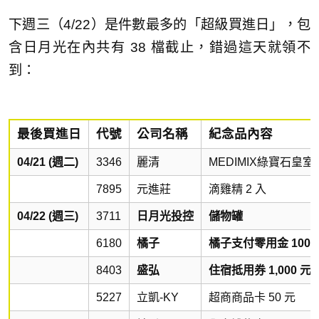
下週三（4/22）是件數最多的「超級買進日」，包
含日月光在內共有 38 檔截止，錯過這天就領不
到：
最後買進日
代號
公司名稱
紀念品內容
04/21 (週二)
3346
麗清
MEDIMIX綠寶石皇
7895
元進莊
滴雞精 2 入
04/22 (週三)
3711
日月光投控
儲物罐
6180
橘子
橘子支付零用金 100 
8403
盛弘
住宿抵用券 1,000 元
5227
立凱-KY
超商商品卡 50 元