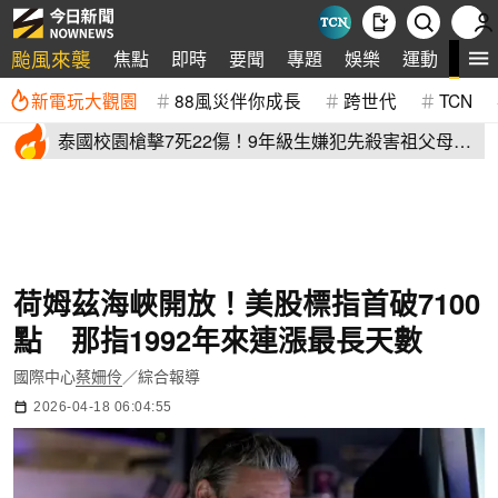
颱風來襲
全
焦點
即時
要聞
專題
娛樂
運動
新電玩大觀園
88風災伴你成長
跨世代
TCN
泰國校園槍擊7死22傷！9年級生嫌犯先殺害祖父母再
血洗校園
荷姆茲海峽開放！美股標指首破7100
點 那指1992年來連漲最長天數
國際中心
蔡姍伶
／綜合報導
2026-04-18 06:04:55