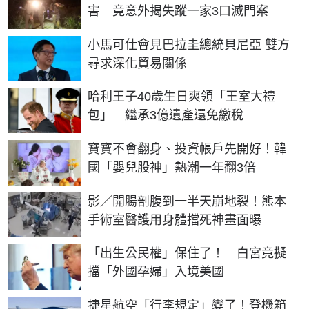
害 竟意外揭失蹤一家3口滅門案
小馬可仕會見巴拉圭總統貝尼亞 雙方
尋求深化貿易關係
哈利王子40歲生日爽領「王室大禮
包」 繼承3億遺產還免繳稅
寶寶不會翻身、投資帳戶先開好！韓
國「嬰兒股神」熱潮一年翻3倍
影／開腸剖腹到一半天崩地裂！熊本
手術室醫護用身體擋死神畫面曝
「出生公民權」保住了！ 白宮竟擬
擋「外國孕婦」入境美國
捷星航空「行李規定」變了！登機箱