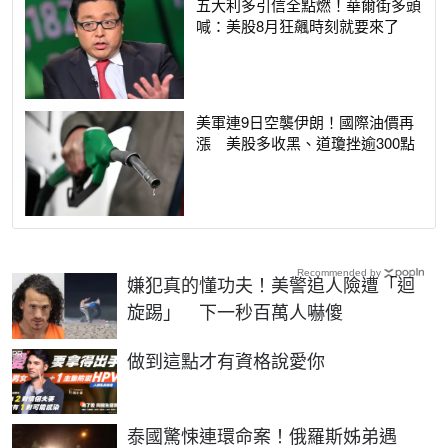
五大利多引信全點燃！華爾街多頭
喊：美股8月狂飆時刻就要來了
美軍連9日空襲伊朗！國際油價再
漲 美股多收黑、道瓊挫逾300點
Recommended by
嫌犯真的懂功夫！美警追人險遭「迴
旋踢」 下一秒百萬人嚇傻
PR
做到這點才有資格說愛你
泰國驚悚連環命案！俄羅斯姊弟遇