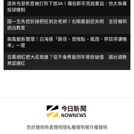
道奇先發希恩被打到下放3A！羅伯斯罕見說重話：他太執著
投球機制
國一生失控折掃把狂刺女老師！右眼重創恐失明 全班嚇到
逃出教室
颱風動態整理！白海豚「路徑、登陸點、風雨、停班停課機
率」一覽
百萬網紅肥大叔是誰？從不會煮飯到年營收破億 國台語教
煮菜爆紅
防詐聲明
免責聲明
隱私權聲明
著作權聲明