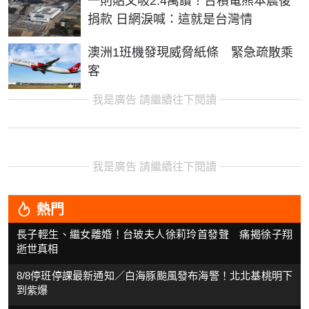
一則貼文吸2.4萬讚！台積電熊本震後
捐款 日網淚喊：這就是台灣情
澳洲1班機發現威脅紙條 緊急疏散乘
客
我是廣告 請繼續往下閱讀
我是廣告 請繼續往下閱讀
熱門
長子輕生、繼女離婚！台玻夫人徐莉玲首發聲 痛揭徐子翔
逝世真相
8/8停班停課最新通知／白海豚颱風發布海警！北北基桃明下
到紫爆