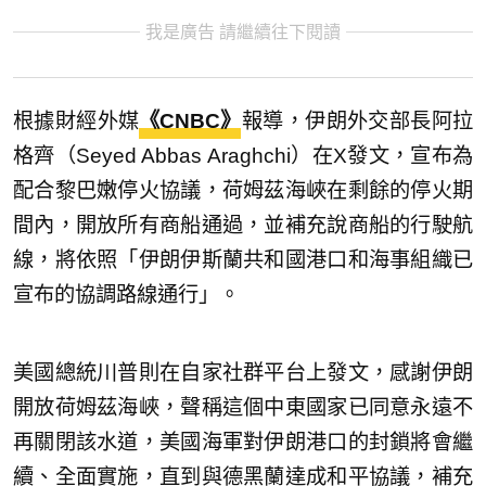
我是廣告 請繼續往下閱讀
根據財經外媒
《CNBC》
報導，伊朗外交部長阿拉
格齊（Seyed Abbas Araghchi）在X發文，宣布為
配合黎巴嫩停火協議，荷姆茲海峽在剩餘的停火期
間內，開放所有商船通過，並補充說商船的行駛航
線，將依照「伊朗伊斯蘭共和國港口和海事組織已
宣布的協調路線通行」。
美國總統川普則在自家社群平台上發文，感謝伊朗
開放荷姆茲海峽，聲稱這個中東國家已同意永遠不
再關閉該水道，美國海軍對伊朗港口的封鎖將會繼
續、全面實施，直到與德黑蘭達成和平協議，補充