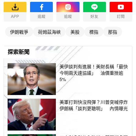
APP
追蹤
追蹤
好友
訂閱
伊朗戰爭
荷姆茲海峽
美股
標指
那指
探索新聞
美伊談判有進展！美財長稱「最快
今明兩天達協議」 油價重挫逾
5%
美軍打到快沒飛彈？川普突喊停炸
伊朗稱「談判更聰明」 內情曝光