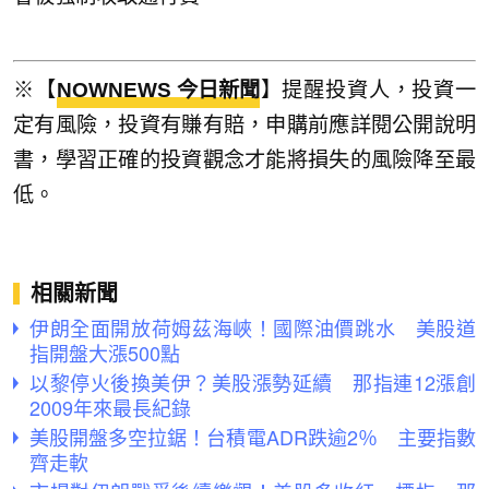
※【
NOWNEWS 今日新聞
】提醒投資人，投資一
定有風險，投資有賺有賠，申購前應詳閱公開說明
書，學習正確的投資觀念才能將損失的風險降至最
低。
相關新聞
伊朗全面開放荷姆茲海峽！國際油價跳水 美股道
指開盤大漲500點
以黎停火後換美伊？美股漲勢延續 那指連12漲創
2009年來最長紀錄
美股開盤多空拉鋸！台積電ADR跌逾2％ 主要指數
齊走軟