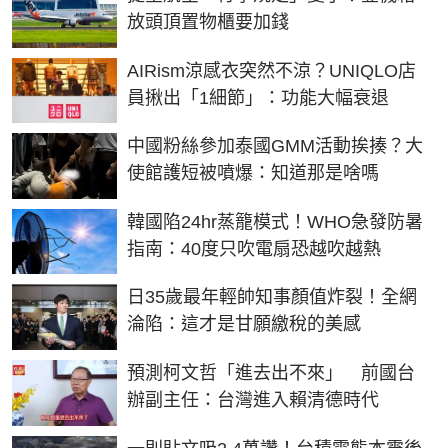
放頭頂置物櫃要加錢
AIRism涼感衣突然不涼？UNIQLO店
員揪出「1細節」：功能大幅衰退
中國粉絲參加泰國GMM活動挨揍？大
使館護短被噴爆：知道那是啥嗎
韓國陷24hr蒸籠模式！WHO急發防暑
指南：40度只吹電扇恐越吹越熱
日35歲最年輕帥知事顏值炸裂！全網
淪陷：這才是甘願繳稅的美感
預測柯文哲「進去出不來」 前國台
辦副主任：台灣進入賴清德時代