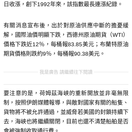
日收漲，創下1992年來，該指數最長連漲紀錄。
有關消息宣布後，出於對原油供應中斷的擔憂緩
解，國際油價明顯下跌，西德州原油期貨（WTI）
價格下跌近12％，每桶報83.85美元；布蘭特原油
期貨價格則跌約9％，每桶報90.38美元。
我是廣告 請繼續往下閱讀
要注意的是，荷姆茲海峽的重新開放並非毫無限
制，按照伊朗媒體報導，與敵對國家有關的船隻、
貨物將不被允許通過，並威脅若美國的封鎖持續下
去，海峽也將繼續關閉，目前也還不清楚船舶是否
會被強制收取通行費。