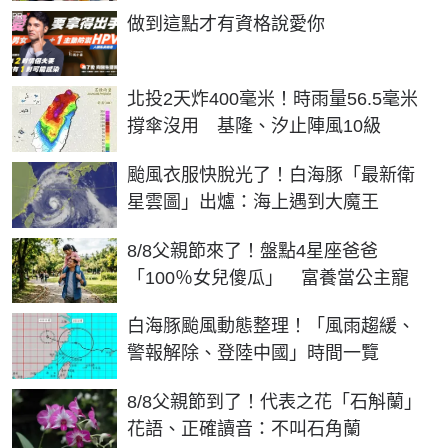
PR
做到這點才有資格說愛你
北投2天炸400毫米！時雨量56.5毫米
撐傘沒用 基隆、汐止陣風10級
颱風衣服快脫光了！白海豚「最新衛
星雲圖」出爐：海上遇到大魔王
8/8父親節來了！盤點4星座爸爸
「100％女兒傻瓜」 富養當公主寵
白海豚颱風動態整理！「風雨趨緩、
警報解除、登陸中國」時間一覽
8/8父親節到了！代表之花「石斛蘭」
花語、正確讀音：不叫石角蘭