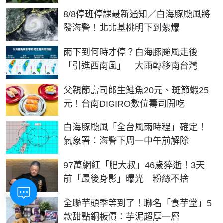
8/8停班停課最新通知／白海豚颱風將
發海警！北北基桃明下到紫爆
雨下到何時才停？白海豚颱風走後
「引進西南風」 大雨轉移南台灣
父親節壽司郎生鮭魚20元、斑節蝦25
元！台南DIGIRO數位壽司開吃
白海豚颱風「全台風雨時程」確定！
氣象署：海警下周一中午前解除
97萬網紅「肥大叔」46歲猝逝！3天
前「最後身影」曝光 粉絲不捨
全聯芋頭季等到了！聯名「食芋堂」5
款甜點銅板價：芋泥超厚一層