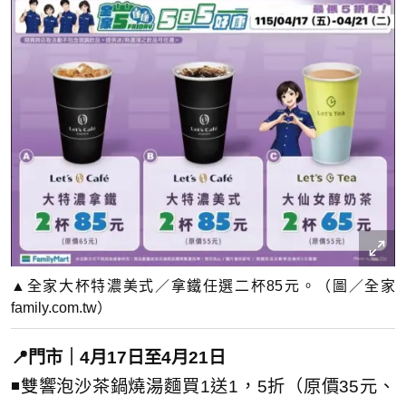
▲全家大杯特濃美式／拿鐵任選二杯85元。（圖／全家
family.com.tw）
📍門市｜4月17日至4月21日
◾雙響泡沙茶鍋燒湯麵買1送1，5折（原價35元、