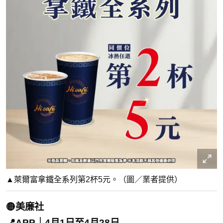
▲萊爾富拿鐵全系列第2杯5元。（圖／業者提供）
🟡美廉社
📍APP｜4月1日至4月28日