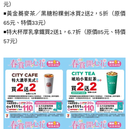
元）
◾黃金蕎麥茶／黑糖粉粿剉冰買2送2，5折（原價
65元、特價33元）
◾特大杯厚乳拿鐵買2送1，6.7折（原價85元、特價
57元）