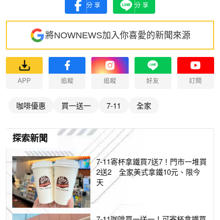
分享
分享
將NOWNEWS加入你喜愛的新聞來源
APP
追蹤
追蹤
好友
訂閱
咖啡優惠
買一送一
7-11
全家
探索新聞
7-11寄杯拿鐵買7送7！門市一堆買
2送2 全家美式拿鐵10元、限今
天
7-11咖啡買一送一！可寄杯拿鐵買