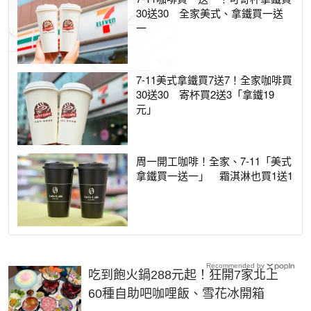
30送30 全家美式、拿鐵買一送
一
7-11美式拿鐵買7送7！全家咖啡買
30送30 寄杯買2送3「拿鐵19
元」
周一開工咖啡！全家、7-11「美式
拿鐵買一送一」 霜淇淋也買1送1
Recommended by
吃到飽火鍋288元起！狂開7家北上
60種自助吧咖哩飯、雪花冰開箱