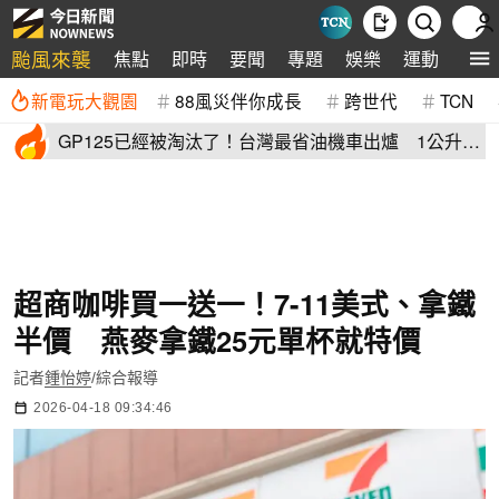
颱風來襲
焦點
即時
要聞
專題
娛樂
運動
全球
新電玩大觀園
88風災伴你成長
跨世代
TCN
GP125已經被淘汰了！台灣最省油機車出爐 1公升油
「猛騎65公里」
超商咖啡買一送一！7-11美式、拿鐵
半價 燕麥拿鐵25元單杯就特價
記者
鍾怡婷
/綜合報導
2026-04-18 09:34:46