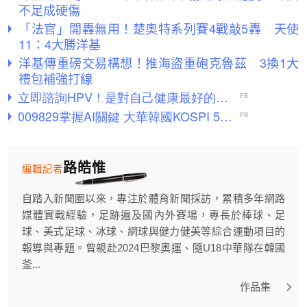
不足成硬傷
「法官」開轟無用！楚奧特系列賽4戰敲5轟 天使
11：4大勝洋基
洋基傳重磅交易構想！推海盜重砲克魯茲 3換1大
禮包補強打線
路皓惟
編輯記者
自踏入新聞圈以來，專注於體育新聞採訪，累積多年網路
媒體實戰經驗，足跡遍及國內外賽場，專長於棒球、足
球、美式足球、冰球、網球與健力健美等綜合運動項目的
報導與專題。曾親赴2024巴黎奧運、隨U18中華隊在韓國
釜...
作品集