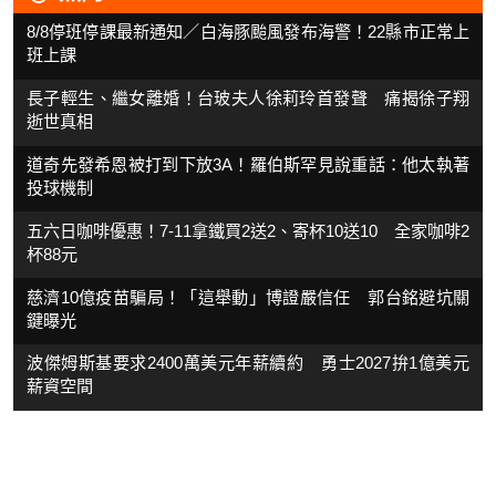
8/8停班停課最新通知／白海豚颱風發布海警！22縣市正常上
班上課
長子輕生、繼女離婚！台玻夫人徐莉玲首發聲 痛揭徐子翔
逝世真相
道奇先發希恩被打到下放3A！羅伯斯罕見說重話：他太執著
投球機制
五六日咖啡優惠！7-11拿鐵買2送2、寄杯10送10 全家咖啡2
杯88元
慈濟10億疫苗騙局！「這舉動」博證嚴信任 郭台銘避坑關
鍵曝光
波傑姆斯基要求2400萬美元年薪續約 勇士2027拚1億美元
薪資空間