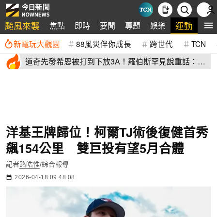
颱風來襲
運動
焦點
即時
要聞
專題
娛樂
全
新電玩大觀園
88風災伴你成長
跨世代
TCN
道奇先發希恩被打到下放3A！羅伯斯罕見說重話：他
太執著投球機制
洋基王牌歸位！柯爾TJ術後復健首秀
飆154公里 雙巨投有望5月合體
記者
路皓惟
/綜合報導
2026-04-18 09:48:08