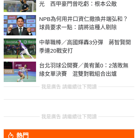
光 西甲豪門曾吃虧：根本公敵
NPB為何用井口資仁撤換井端弘和？
球員要求一點：請將這種人剔除
中華職棒／高國輝轟3分彈 蔣智賢開
季連20戰安打
台北羽球公開賽／黃宥薰0：2落敗無
緣女單決賽 混雙對戰組合出爐
我是廣告 請繼續往下閱讀
我是廣告 請繼續往下閱讀
熱門