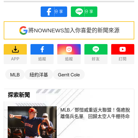
分享
分享
將NOWNEWS加入你喜愛的新聞來源
APP
追蹤
追蹤
好友
訂閱
MLB
紐約洋基
Gerrit Cole
探索新聞
MLB／鄧愷威重返大聯盟！傷癒脫
離傷兵名單 回歸太空人牛棚待命