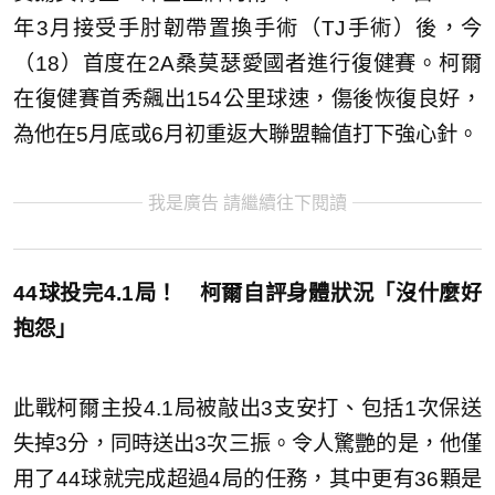
年3月接受手肘韌帶置換手術（TJ手術）後，今
（18）首度在2A桑莫瑟愛國者進行復健賽。柯爾
在復健賽首秀飆出154公里球速，傷後恢復良好，
為他在5月底或6月初重返大聯盟輪值打下強心針。
我是廣告 請繼續往下閱讀
44球投完4.1局！ 柯爾自評身體狀況「沒什麼好
抱怨」
此戰柯爾主投4.1局被敲出3支安打、包括1次保送
失掉3分，同時送出3次三振。令人驚艷的是，他僅
用了44球就完成超過4局的任務，其中更有36顆是