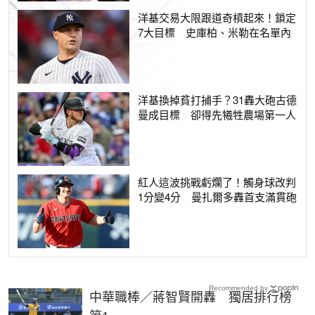
洋基交易大限跟道奇槓起來！鎖定
7大目標 史庫柏、米勒在名單內
洋基換掉貧打捕手？31轟大砲古德
曼成目標 卻得先犧牲農場第一人
紅人這波挑戰虧爛了！觸身球改判
1分變4分 曼扎爾多轟首支滿貫砲
Recommended by
中華職棒／蔣智賢開轟 獨居排行榜