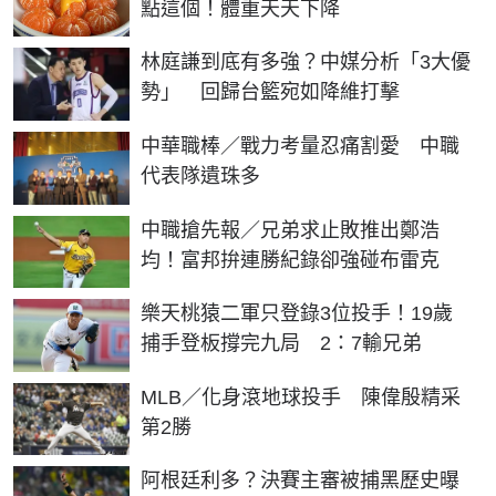
點這個！體重天天下降
林庭謙到底有多強？中媒分析「3大優
勢」 回歸台籃宛如降維打擊
中華職棒／戰力考量忍痛割愛 中職
代表隊遺珠多
中職搶先報／兄弟求止敗推出鄭浩
均！富邦拚連勝紀錄卻強碰布雷克
樂天桃猿二軍只登錄3位投手！19歲
捕手登板撐完九局 2：7輸兄弟
MLB／化身滾地球投手 陳偉殷精采
第2勝
阿根廷利多？決賽主審被捕黑歷史曝