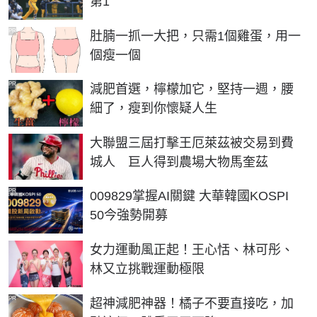
第1
PR
肚腩一抓一大把，只需1個雞蛋，用一
個瘦一個
PR
減肥首選，檸檬加它，堅持一週，腰
細了，瘦到你懷疑人生
大聯盟三屆打擊王厄萊茲被交易到費
城人 巨人得到農場大物馬奎茲
PR
009829掌握AI關鍵 大華韓國KOSPI
50今強勢開募
女力運動風正起！王心恬、林可彤、
林又立挑戰運動極限
PR
超神減肥神器！橘子不要直接吃，加