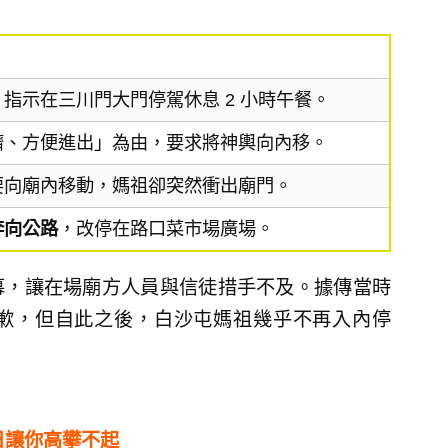
指示在三川門大門停駕休息 2 小時午餐。
擠、方便進出」為由，要求將神輿向內移。
要向廟內移動，媽祖卻突然衝出廟門。
奔向公路
，改停在路口菜市場廣場。
幕，讓在場廟方人員與信徒措手不及。據傳當時
歉，但自此之後，白沙屯媽祖幾乎不再入內停
日讓你高攀不起