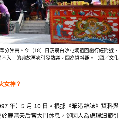
輩分崇高。今（18）日清晨白沙屯媽祖回鑾行經附近，
過門不入」的典故再次引發熱議。圖為資料照。（圖／文化
火女神？
97 年）5 月 10 日。根據《笨港雜誌》資料與
駕於鹿港天后宮大門休息，卻因人為處理細節引