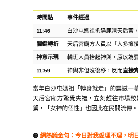
時間點
事件經過
11:46
白沙屯媽祖抵達鹿港天后宮，
關鍵轉折
天后宮廟方人員以「人多擁
神意示現
轎班人員抬起神輿，原以為
11:59
神輿非但沒後移，反而
直接
當年白沙屯媽祖「轉身就走」的震撼一
天后宮廟方驚覺失禮，立刻趕往市場致
駕，「女神的個性」也因此在民間流傳。
🟡
網熱議金句：今日對我愛理不理，明