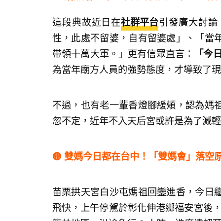
這段典故近日在
社群平台
引發廣大討論
性，此處不留婆，自有留婆處」、「當
帶領十萬大軍。」更有信眾直言：
「今
為當年廟方人員的強勢態度，才導致了現
不過，也有老一輩香燈腳緩頰，認為媽
忽不定，近年不入天后宮或許是為了減輕
🟡 雙媽今日都在台中！「雙媽會」落空
苗栗拱天宮白沙屯媽祖回鑾進香，今日
飛快，上午停駕於彰化伸港鄉福安宮後，約 