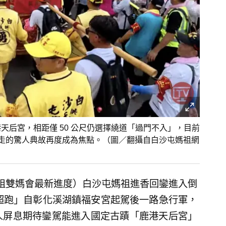
天后宮，相距僅 50 公尺仍選擇繞道「過門不入」，目前
頭就走的驚人典故再度成為焦點。（圖／翻攝自白沙屯媽祖網
媽祖雙媽會最新進度）白沙屯媽祖進香回鑾進入倒
紅超跑」自彰化溪湖鎮福安宮起駕後一路急行軍，
眾人屏息期待鑾駕能進入國定古蹟「鹿港天后宮」