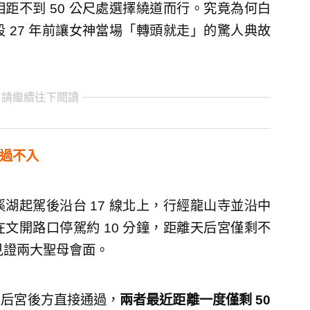
距不到 50 公尺處選擇繞道而行。究竟為何白
 27 年前讓女神當場「轉頭就走」的驚人典故
 請繼續往下閱讀
路過不入
湖起駕後沿台 17 線北上，行經龍山寺並沿中
文開路口停駕約 10 分鐘，距離天后宮僅剩不
盼見證兩大聖母會面。
天后宮後方直接通過，
兩者最近距離一度僅剩 50