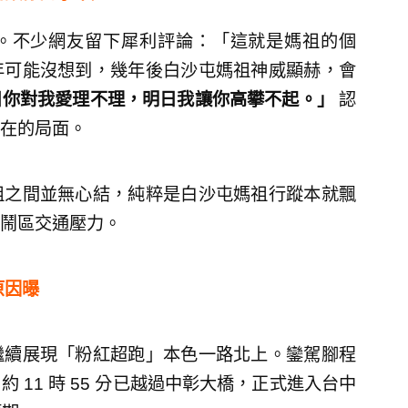
。不少網友留下犀利評論：「這就是媽祖的個
年可能沒想到，幾年後白沙屯媽祖神威顯赫，會
日你對我愛理不理，明日我讓你高攀不起。」
認
在的局面。
祖之間並無心結，純粹是白沙屯媽祖行蹤本就飄
鬧區交通壓力。
原因曝
繼續展現「粉紅超跑」本色一路北上。鑾駕腳程
11 時 55 分已越過中彰大橋，正式進入台中