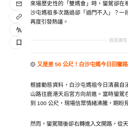
來場歷史性的「雙媽會」時，鑾駕卻在相
沙屯媽祖多次路過卻「過門不入」？一段
再度引發熱議。
我是廣告
🟡
又是差 50 公尺！白沙屯媽今日回鑾
根據動態資料，白沙屯媽祖今日清晨自溪
山路往鹿港天后宮方向前進。當時鑾駕在
到 100 公尺，現場信眾情緒沸騰，期
然而，鑾駕隨後卻右轉進入文開路，從