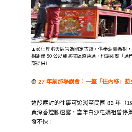
▲彰化鹿港天后宮為國定古蹟，供奉湄洲媽祖，
相距僅 50 公尺卻選擇繞道通過，也讓兩廟「
部提供）
🟡
27 年前那場誤會：一聲「往內移」惹
這段塵封的往事可追溯至民國 86 年（19
資深香燈腳透露，當年白沙屯媽祖曾停
發不快：