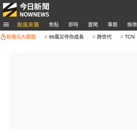
颱風來襲
焦點
即時
要聞
專題
娛樂
新電玩大觀園
88風災伴你成長
跨世代
TCN