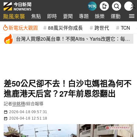
颱風來襲
焦點
即時
要聞
專題
娛樂
運動
全球
新電玩大觀園
88風災伴你成長
跨世代
TCN
台灣人買爆20萬台車！不開Altis、Yaris改選它：每輛
80萬、水準高
差50公尺卻不去！白沙屯媽祖為何不
進鹿港天后宮？27年前恩怨翻出
記者
徐銘穗
/綜合報導
2026-04-18 09:57:31
2026-04-18 12:51:18