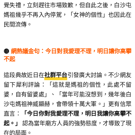
覺失禮，立刻趕往市場致歉，但自此之後，白沙屯
媽祖幾乎不再入內停駕，「女神的個性」也因此在
民間流傳。
🟡
網熱議金句：今日對我愛理不理，明日讓你高攀
不起
這段典故近日在
社群平台
引發廣大討論。不少網友
留下犀利評論：「這就是媽祖的個性，此處不留
婆，自有留婆處」、「當年可能沒想到，幾年後白
沙屯媽祖神威顯赫，會帶領十萬大軍。」更有信眾
直言：
「今日你對我愛理不理，明日我讓你高攀不
起。」
認為當年廟方人員的強勢態度，才導致了現
在的局面。