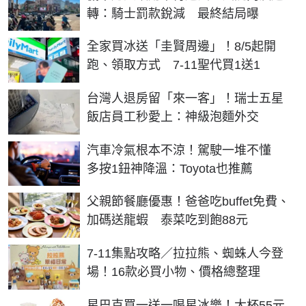
轉：騎士罰款銳減 最終結局曝
全家買冰送「圭賢周邊」！8/5起開
跑、領取方式 7-11聖代買1送1
台灣人退房留「來一客」！瑞士五星
飯店員工秒愛上：神級泡麵外交
汽車冷氣根本不涼！駕駛一堆不懂
多按1鈕神降溫：Toyota也推薦
父親節餐廳優惠！爸爸吃buffet免費、
加碼送龍蝦 泰菜吃到飽88元
7-11集點攻略／拉拉熊、蜘蛛人今登
場！16款必買小物、價格總整理
星巴克買一送一喝星冰樂！大杯55元