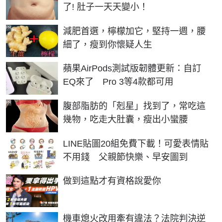
了! 肚子一天天變小！
PR
減肥首選，檸檬加它，堅持一週，腰
細了，瘦到你懷疑人生
蘋果AirPods測試版韌體更新：自訂
EQ來了 Pro 3等4款都可用
PR
腹部脂肪的「剋星」找到了，常吃這
幾物，吃走大肚囊，瘦出小蠻腰
LINE貼圖20組免費下載！可愛表情貼
不用錢 父親節快樂、早安圖到
PR
做到這點才有資格說愛你
機車熄火改用牽有違法？法院判決逆