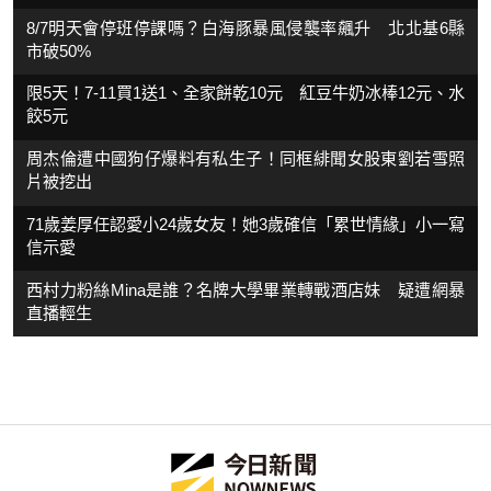
8/7明天會停班停課嗎？白海豚暴風侵襲率飆升 北北基6縣
市破50%
限5天！7-11買1送1、全家餅乾10元 紅豆牛奶冰棒12元、水
餃5元
周杰倫遭中國狗仔爆料有私生子！同框緋聞女股東劉若雪照
片被挖出
71歲姜厚任認愛小24歲女友！她3歲確信「累世情緣」小一寫
信示愛
西村力粉絲Mina是誰？名牌大學畢業轉戰酒店妹 疑遭網暴
直播輕生