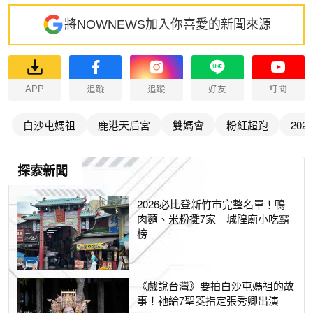
將NOWNEWS加入你喜愛的新聞來源
APP
追蹤
追蹤
好友
訂閱
白沙屯媽祖
鹿港天后宮
雙媽會
粉紅超跑
202
探索新聞
2026必比登新竹市完整名單！鴨
肉麵、米粉攤7家 城隍廟小吃霸
榜
《戲說台灣》要拍白沙屯媽祖的故
事！祂給7聖筊指定張秀卿出演