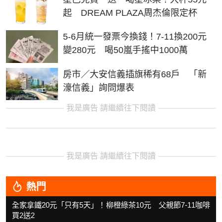
起 DREAM PLAZA周杰倫限定杯
5-6月統一發票今換錢！7-11換200元
變280元 喝50嵐手搖中1000萬
房市／大安信義插旗稀有68戶 「新
濠信義」詢問爆表
我是廣告 請繼續往下閱讀
我是廣告 請繼續往下閱讀
熱門
全家拿鐵20元「只有5天」！柳橙綠茶10元 父親節7-11咖啡
買2送2