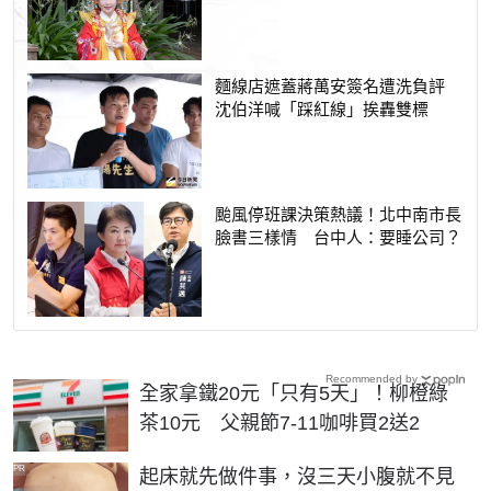
麵線店遮蓋蔣萬安簽名遭洗負評
沈伯洋喊「踩紅線」挨轟雙標
颱風停班課決策熱議！北中南市長
臉書三樣情 台中人：要睡公司？
Recommended by
全家拿鐵20元「只有5天」！柳橙綠
茶10元 父親節7-11咖啡買2送2
PR
起床就先做件事，沒三天小腹就不見