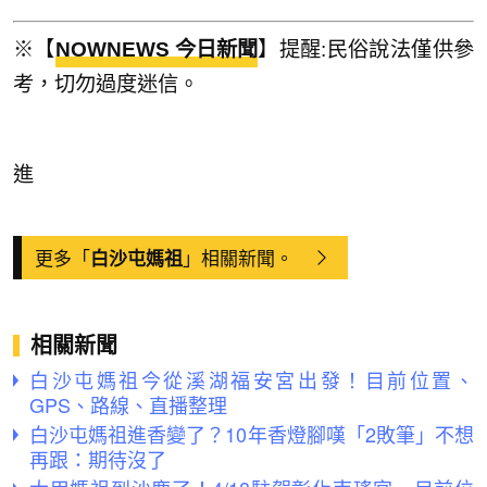
※【
NOWNEWS 今日新聞
】提醒:民俗說法僅供參
考，切勿過度迷信。
進
更多「
」相關新聞。
白沙屯媽祖
相關新聞
白沙屯媽祖今從溪湖福安宮出發！目前位置、
GPS、路線、直播整理
白沙屯媽祖進香變了？10年香燈腳嘆「2敗筆」不想
再跟：期待沒了