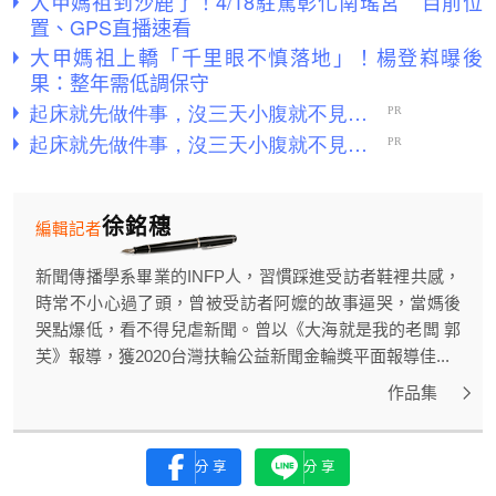
大甲媽祖到沙鹿了！4/18駐駕彰化南瑤宮 目前位
置、GPS直播速看
大甲媽祖上轎「千里眼不慎落地」！楊登嵙曝後
果：整年需低調保守
徐銘穗
編輯記者
新聞傳播學系畢業的INFP人，習慣踩進受訪者鞋裡共感，
時常不小心過了頭，曾被受訪者阿嬤的故事逼哭，當媽後
哭點爆低，看不得兒虐新聞。曾以《大海就是我的老闆 郭
芙》報導，獲2020台灣扶輪公益新聞金輪獎平面報導佳...
作品集
分享
分享