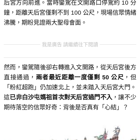
后宮方向前進。當時鑾駕在文開路口停駕約 10 分
鐘，距離天后宮僅剩不到 100 公尺，現場信眾情緒
沸騰，期盼見證兩大聖母會面。
我是廣告 請繼續往下閱讀
然而，鑾駕隨後卻右轉進入文開路，從天后宮後方
直接通過，
兩者最近距離一度僅剩 50 公尺
，但
「粉紅超跑」仍加速北上，並未踏入天后宮大門。
這
已非白沙屯媽祖首次對天后宮過門不入
，讓不少
期待落空的信眾好奇：背後是否真有「心結」？