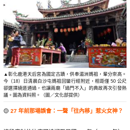
▲彰化鹿港天后宮為國定古蹟，供奉湄洲媽祖，輩分崇高。
今（18）日清晨白沙屯媽祖回鑾行經附近，相距僅 50 公尺
卻選擇繞道通過，也讓兩廟「過門不入」的典故再次引發熱
議。圖為資料照。（圖／文化部提供）
🟡
27 年前那場誤會：一聲「往內移」惹火女神？