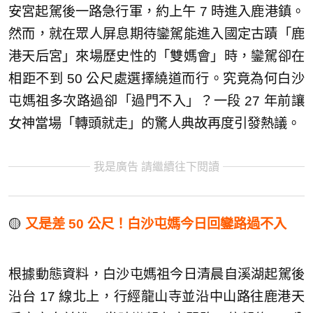
安宮起駕後一路急行軍，約上午 7 時進入鹿港鎮。
然而，就在眾人屏息期待鑾駕能進入國定古蹟「鹿
港天后宮」來場歷史性的「雙媽會」時，鑾駕卻在
相距不到 50 公尺處選擇繞道而行。究竟為何白沙
屯媽祖多次路過卻「過門不入」？一段 27 年前讓
女神當場「轉頭就走」的驚人典故再度引發熱議。
我是廣告 請繼續往下閱讀
🟡
又是差 50 公尺！白沙屯媽今日回鑾路過不入
根據動態資料，白沙屯媽祖今日清晨自溪湖起駕後
沿台 17 線北上，行經龍山寺並沿中山路往鹿港天