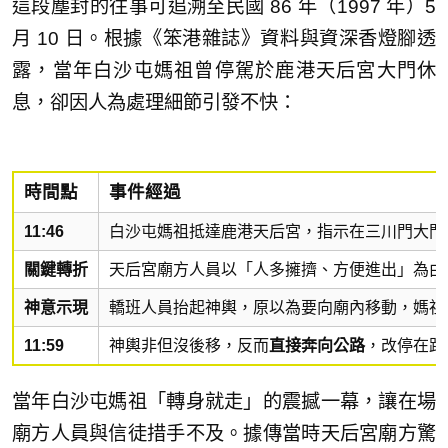
這段塵封的往事可追溯至民國 86 年（1997 年）5
月 10 日。根據《笨港雜誌》資料與資深香燈腳透
露，當年白沙屯媽祖曾停駕於鹿港天后宮大門休
息，卻因人為處理細節引發不快：
時間點
事件經過
11:46
白沙屯媽祖抵達鹿港天后宮，指示在三川門大門停
關鍵轉折
天后宮廟方人員以「人多擁擠、方便進出」為由
神意示現
轎班人員抬起神輿，原以為要向廟內移動，媽祖
11:59
神輿非但沒後移，反而
直接奔向公路
，改停在路
當年白沙屯媽祖「轉身就走」的震撼一幕，讓在場
廟方人員與信徒措手不及。據傳當時天后宮廟方驚