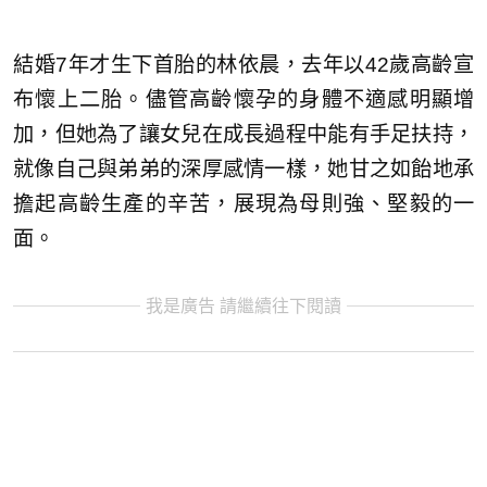
結婚7年才生下首胎的林依晨，去年以42歲高齡宣
布懷上二胎。儘管高齡懷孕的身體不適感明顯增
加，但她為了讓女兒在成長過程中能有手足扶持，
就像自己與弟弟的深厚感情一樣，她甘之如飴地承
擔起高齡生產的辛苦，展現為母則強、堅毅的一
面。
我是廣告 請繼續往下閱讀