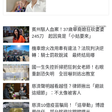
Recommended by
賓州駭人血案！37歲華裔媳狂砍婆婆
245刀 起因竟是「小姑要來」
機車熄火改用牽有違法？法院判決逆
轉：騎士罰款銳減 最終結局曝
國一生失控折掃把狂刺女老師！右眼
重創恐失明 全班嚇到逃出教室
慈濟聲明越看越怪？律師揪出「避談
這細節」：不太像被害人
慈濟10億疫苗騙局！「這舉動」博證
嚴信任 郭台銘避坑關鍵曝光