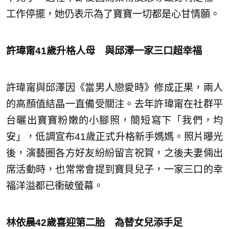
工作停擺，她仍表示為了寶寶一切都是心甘情願。
許瑋甯41歲升格人母 與邱澤一家三口超幸福
許瑋甯與邱澤因《當男人戀愛時》修成正果，兩人
的高顏值結晶一直備受關注。去年許瑋甯在社群平
台曬出寶寶粉嫩的小腳照，簡短寫下「我們，均
安」，低調宣布41歲正式升格新手媽媽。照片曝光
後，演藝圈各方好友紛紛留言祝賀，之後夫妻倆出
席活動時，也常常會提到寶貝兒子，一家三口的幸
福洋溢都已衝破螢幕。
林依晨42歲喜迎第二胎 為替女兒添手足