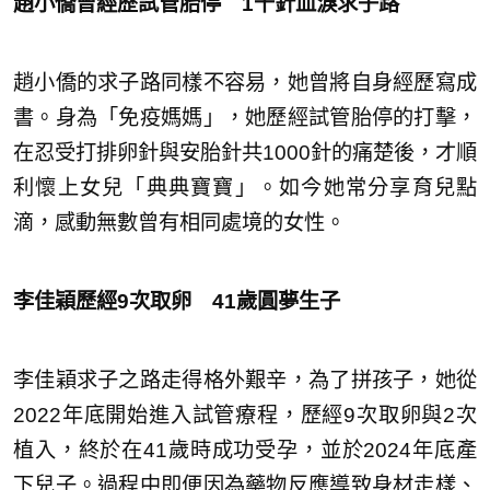
趙小僑曾經歷試管胎停 1千針血淚求子路
趙小僑的求子路同樣不容易，她曾將自身經歷寫成
書。身為「免疫媽媽」，她歷經試管胎停的打擊，
在忍受打排卵針與安胎針共1000針的痛楚後，才順
利懷上女兒「典典寶寶」。如今她常分享育兒點
滴，感動無數曾有相同處境的女性。
李佳穎歷經9次取卵 41歲圓夢生子
李佳穎求子之路走得格外艱辛，為了拼孩子，她從
2022年底開始進入試管療程，歷經9次取卵與2次
植入，終於在41歲時成功受孕，並於2024年底產
下兒子。過程中即便因為藥物反應導致身材走樣、