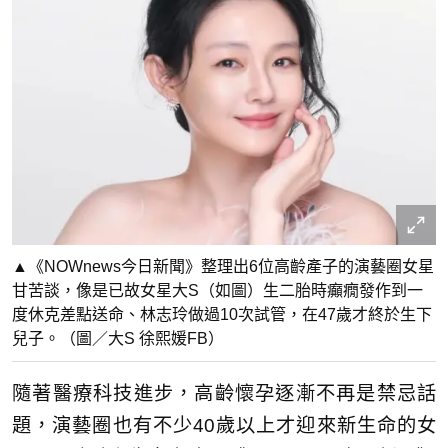
▲《NOWnews今日新聞》整理出6位高齡產子的演藝圈女星
甘苦談，像是已故女星大S（如圖）生二胎時癲癇發作到一
度休克差點送命、林志玲做過10次試管，在47歲才終於生下
兒子。（圖／大S 徐熙媛FB）
隨著醫療科技進步，高齡懷孕逐漸不再是禁忌話
題，演藝圈也有不少40歲以上才迎來新生命的女