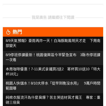
我是廣告 請繼續往下閱讀
熱門
8/9天氣預報》豪雨再炸一天！白海豚颱風明天才走 下周南
部變天
8/9停班停課最新！桃園復興區今早緊急宣布 3縣市停班課
一次看
本周咖啡優惠！7-11美式拿鐵買2送2 寄杯買10送10「特大
杯18元」
桃園人快儲水！8/10大停水「從早到晚沒水用」 9萬戶時間
範圍曝
純棉衣服流汗為什麼臭爆？苦主哭這材質才魔王 專家：重
磅三倍臭