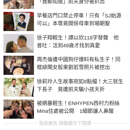
「我都知道」前夫身分被扒出
早餐店門口禁止停車！只有「SJ始源
可以」本尊竟開保母車到場朝聖
徐子翔輕生！譚以欣118字發聲 他
曾吐：活到49歲才找到真愛
周杰倫遭中國狗仔爆料有私生子！同
框緋聞女股東劉若雪照片被挖出
徐莉玲人生故事宛如8點檔！大三就生
下長子 竟遭前夫騙小孩夭折
被網暴輕生！ENHYPEN西村力粉絲
Mina住處被公開 1細節讓人鼻酸
我是廣告 請繼續往下閱讀