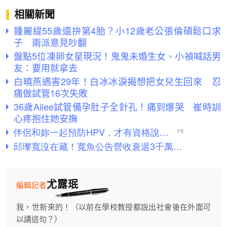
相關新聞
鍾麗緹55歲還拚第4胎？小12歲老公張倫碩鬆口求
子 兩派意見吵翻
盤點5位凍卵女星現況！鬼鬼未婚生女、小禎喊話男
友：要用就拿去
白曉燕遇害29年！白冰冰淚揭想把女兒生回來 忍
痛做試管16次失敗
36歲Ailee試管備孕肚子全針孔！痛到爆哭 崔時訓
心疼抱住她安撫
尤露珉
編輯記者
我，世新來的！（以前在學校教授都說出社會後在外面可
以講這句？）