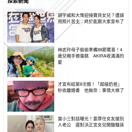
探索新聞
胡宇威和大霈迎接寶貝女兒？遭誤
用照片苦主：終於能跟大家宣布了
林志玲母子偷偷準備88節驚喜！4
歲兒親手做蛋糕 AKIRA收滿滿的
愛
才宣布結第8次婚！「超級奶爸」
秒收離婚書 他無奈：事情大條了
當小三對話曝光！姜厚任女友搶別
人老公 還對決正宮女兒開酸騷貨