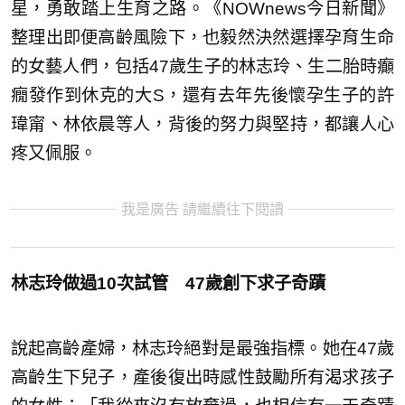
星，勇敢踏上生育之路。《NOWnews今日新聞》
整理出即便高齡風險下，也毅然決然選擇孕育生命
的女藝人們，包括47歲生子的林志玲、生二胎時癲
癇發作到休克的大S，還有去年先後懷孕生子的許
瑋甯、林依晨等人，背後的努力與堅持，都讓人心
疼又佩服。
我是廣告 請繼續往下閱讀
林志玲做過10次試管 47歲創下求子奇蹟
說起高齡產婦，林志玲絕對是最強指標。她在47歲
高齡生下兒子，產後復出時感性鼓勵所有渴求孩子