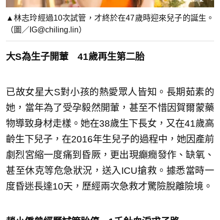
▲林志玲經過10次試管，才終於在47歲時迎來兒子的誕生。
（圖／IG@chiling.lin）
大S為生子開葷 41歲再生第二胎
已故女星大S對小孩的熱愛眾人皆知。長期茹素的
她，當年為了受孕毅然開葷，甚至不惜因賀爾蒙藥
物導致身材走樣。她在38歲生下長女，又在41歲高
齡生下兒子，在2016年生兒子的過程中，她因產前
劇烈宮縮一度痛到昏厥，更出現癲癇發作、缺氧、
甚至休克等危急狀況，送入ICU搶救。據悉當時一
度昏迷長達10天，歷經兩次急救才驚險脫離險境。