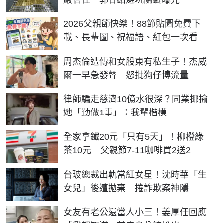
2026父親節快樂！88節貼圖免費下
載、長輩圖、祝福語、紅包一次看
周杰倫遭傳和女股東有私生子！杰威
爾一早急發聲 怒批狗仔博流量
律師騙走慈濟10億水很深？同業揶揄
她「勤做1事」：我輩楷模
全家拿鐵20元「只有5天」！柳橙綠
茶10元 父親節7-11咖啡買2送2
台玻總裁出軌當紅女星！沈時華「生
女兒」後遭拋棄 捲詐欺案神隱
女友有老公還當人小三！姜厚任回應