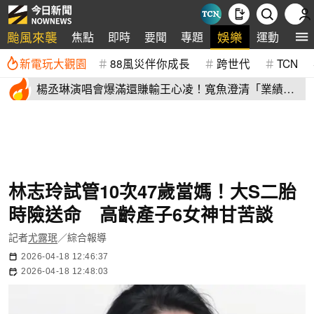
颱風來襲
娛樂
焦點
即時
要聞
專題
運動
全
新電玩大觀園
88風災伴你成長
跨世代
TCN
楊丞琳演唱會爆滿還賺輸王心凌！寬魚澄清「業績沒
不好」揭營收
林志玲試管10次47歲當媽！大S二胎
時險送命 高齡產子6女神甘苦談
記者
尤露珉
／綜合報導
2026-04-18 12:46:37
2026-04-18 12:48:03