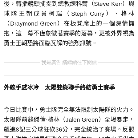
後，轉播鏡頭捕捉到總教練科爾（Steve Kerr）與
球隊王朝成員柯瑞（Steph Curry）、格林
（Draymond Green）在板凳席上的一個深情擁
抱，這一幕不僅象徵著賽季的落幕，更被外界視為
勇士王朝恐將面臨瓦解的強烈訊號。
我是廣告 請繼續往下閱讀
外線手感冰冷 太陽雙綠聯手終結勇士賽季
今日比賽中，勇士隊完全無法限制太陽隊的火力。
太陽隊前鋒傑倫·格林（Jalen Green）全場暴走，
飆進8記三分球狂砍36分，完全統治了賽場。反觀