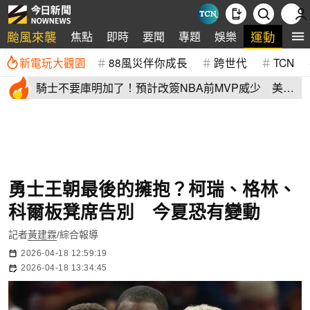
颱風來襲
運動
焦點
即時
要聞
專題
娛樂
全
新電玩大觀園
88風災伴你成長
跨世代
TCN
騎士不要庫明加了！預計改簽NBA前MVP威少 美
媒：湖人也已經攤牌
勇士王朝最後的擁抱？柯瑞、格林、
科爾板凳席告別 今夏恐有變動
記者
黃建霖
/綜合報導
2026-04-18 12:59:19
2026-04-18 13:34:45