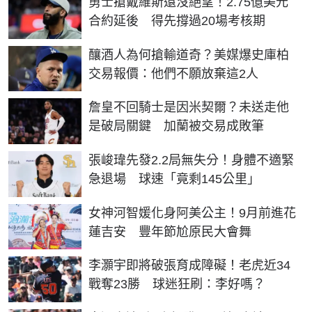
勇士搶戴維斯還沒絕望！2.75億美元
合約延後 得先撐過20場考核期
釀酒人為何搶輸道奇？美媒爆史庫柏
交易報價：他們不願放棄這2人
詹皇不回騎士是因米契爾？未送走他
是破局關鍵 加蘭被交易成敗筆
張峻瑋先發2.2局無失分！身體不適緊
急退場 球速「竟剩145公里」
女神河智媛化身阿美公主！9月前進花
蓮吉安 豐年節尬原民大會舞
李灝宇即將破張育成障礙！老虎近34
戰奪23勝 球迷狂刷：李好嗎？