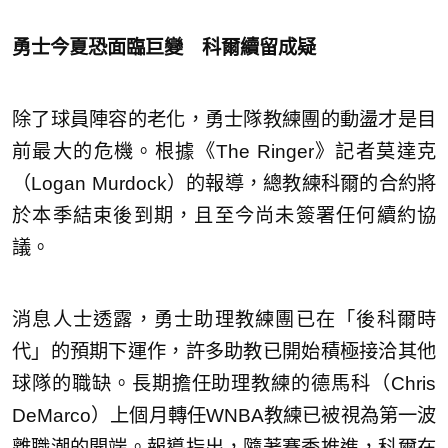
勇士今夏恐面臨巨變 科爾續留成疑
除了球員陣容的老化，勇士隊教練團的動盪才是目
前最大的危機。根據《The Ringer》記者莫達克
（Logan Murdock）的報導，總教練科爾的合約將
於本季結束後到期，且至今尚未簽署任何續約協
議。
消息人士透露，勇士助理教練團已在「後科爾時
代」的預期下運作，許多助教已開始積極接洽其他
球隊的職缺。長期擔任助理教練的德馬科（Chris
DeMarco）上個月轉任WNBA教練已被視為第一波
離職潮的開端。報導指出，隨著賽季推進，科爾在