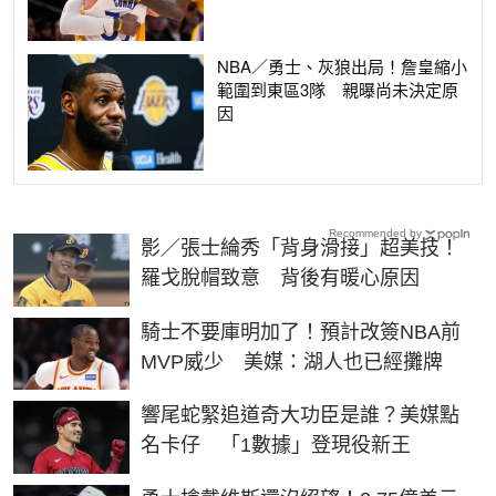
NBA／勇士、灰狼出局！詹皇縮小
範圍到東區3隊 親曝尚未決定原
因
Recommended by
影／張士綸秀「背身滑接」超美技！
羅戈脫帽致意 背後有暖心原因
騎士不要庫明加了！預計改簽NBA前
MVP威少 美媒：湖人也已經攤牌
響尾蛇緊追道奇大功臣是誰？美媒點
名卡仔 「1數據」登現役新王