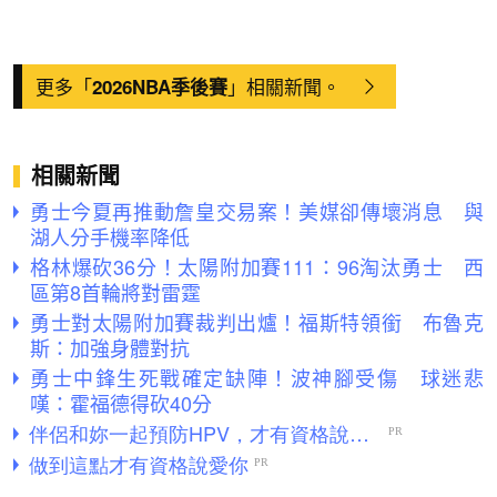
更多「
」相關新聞。
2026NBA季後賽
相關新聞
勇士今夏再推動詹皇交易案！美媒卻傳壞消息 與
湖人分手機率降低
格林爆砍36分！太陽附加賽111：96淘汰勇士 西
區第8首輪將對雷霆
勇士對太陽附加賽裁判出爐！福斯特領銜 布魯克
斯：加強身體對抗
勇士中鋒生死戰確定缺陣！波神腳受傷 球迷悲
嘆：霍福德得砍40分