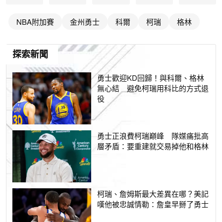
NBA附加賽
金州勇士
科爾
柯瑞
格林
探索新聞
勇士歡迎KD回歸！與科爾、格林
無心結 避免柯瑞用科比的方式退
役
勇士正浪費柯瑞巔峰 隊媒痛批高
層矛盾：要重建就交易掉他和格林
柯瑞、詹姆斯最大差異在哪？美記
嘆他被忠誠情勒：詹皇早掰了勇士