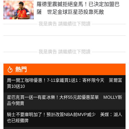
羅德里震撼拒絕皇馬！已決定加盟巴
薩 世足金球巨星恐投靠死敵
我是廣告 請繼續往下閱讀
我是廣告 請繼續往下閱讀
熱門
周一開工咖啡優惠！7-11拿鐵買1送1：寄杯限今天 萊爾富
買10送10
星巴克買一送一有星冰樂！大杯55元起優惠菜單 MOLLY新
品今開賣
騎士不要庫明加了！預計改簽NBA前MVP威少 美媒：湖人
也已經攤牌