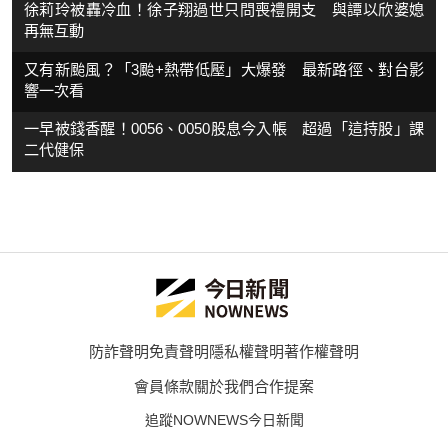
徐莉玲被轟冷血！徐子翔過世只問喪禮開支 與譚以欣婆媳
再無互動
又有新颱風？「3颱+熱帶低壓」大爆發 最新路徑、對台影
響一次看
一早被錢香醒！0056、0050股息今入帳 超過「這持股」課
二代健保
防詐聲明
免責聲明
隱私權聲明
著作權聲明
會員條款
關於我們
合作提案
追蹤NOWNEWS今日新聞