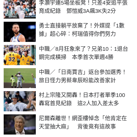
李灝宇連5場坐板凳！只差4安追平張
育成紀錄 鄧愷威3A飆3K失2分
勇士直接躺平放棄了！外媒提「1數
據」超心碎：柯瑞值得你們努力
中職／8月狂象來了？兄弟10：1退台
鋼完成橫掃 本季首次單週4勝
中職／「日南賈吉」返台參加選秀！
旅日怪力男蔡韋辰盼能改善家計
村上宗隆又開轟！日本打者單季100
轟寫首見紀錄 這2人加入差太多
尼爾森離世！網歪樓悼念「他肯定在
天堂抽大麻」 背後竟有這故事