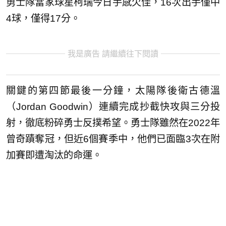
勇士隊當家球星柯瑞今日手感欠佳，16次出手僅中
4球，僅得17分。
我是廣告 請繼續往下閱讀
關鍵的第四節最後一分鐘，太陽隊後衛古德溫
（Jordan Goodwin）連續完成抄截快攻與三分投
射，徹底粉碎勇士反撲希望。勇士隊雖然在2022年
曾奇蹟奪冠，但近6個賽季中，他們已面臨3次在附
加賽即遭淘汰的命運。