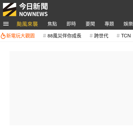
颱風來襲
焦點
即時
要聞
專題
娛樂
新電玩大觀園
88風災伴你成長
跨世代
TCN