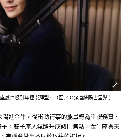
座感情吸引年輕崇拜型。（圖／IG@唐綺陽占星幫 ）
本週太陽進金牛，從衝動行事的能量轉為重視務實、
雙子，雙子座人氣躍升成熱門焦點，金牛座與天
，有機會做出不同於以往的選擇。