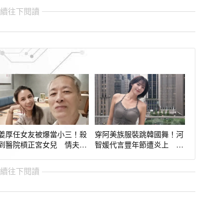
繼續往下閱讀
姜厚任女友被爆當小三！殺
穿阿美族服裝跳韓國舞！河
到醫院槓正宮女兒 情夫開
智媛代言豐年節遭炎上 公
刀被吵到心悸
司急滅火回應
繼續往下閱讀