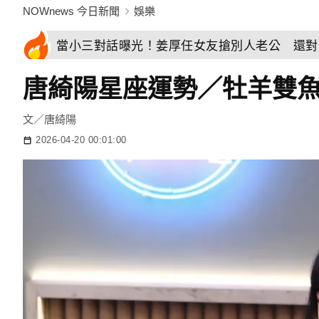
NOWnews 今日新聞
娛樂
當小三對話曝光！姜厚任女友搶別人老公 還對
唐綺陽星座運勢／牡羊雙魚
文／唐綺陽
2026-04-20 00:01:00