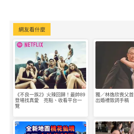
網友看什麼
《不良一族2》火辣回歸！最帥89
獨／林逸欣喪父首
登場找真愛 亮點、收看平台一
出婚禮致詞手稿 
覽
PR