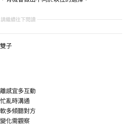
 請繼續往下閱讀
雙子
離感宜多互動
忙亂時溝通
軟多傾聽對方
變化需觀察