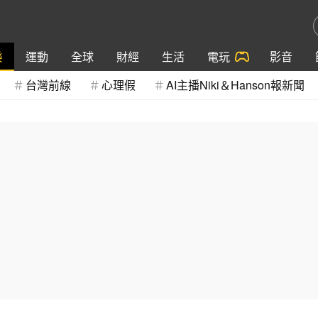
樂
運動
全球
財經
生活
電玩
影音
台灣前線
心理假
AI主播Niki＆Hanson報新聞