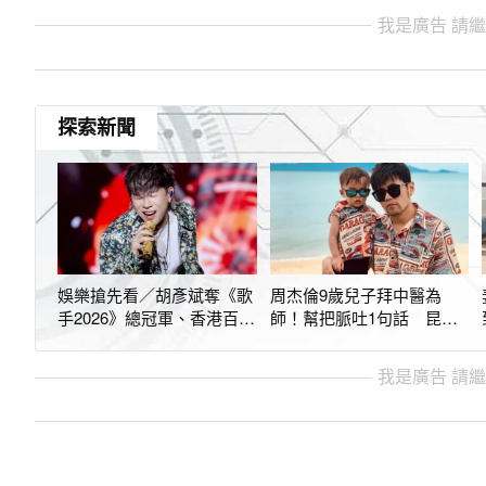
我是廣告 請
探索新聞
娛樂搶先看／胡彥斌奪《歌
周杰倫9歲兒子拜中醫為
手2026》總冠軍、香港百億
師！幫把脈吐1句話 昆凌
千金也爆離婚
嚇到：這你也知道
我是廣告 請