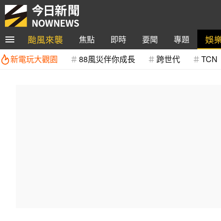
颱風來襲
娛
焦點
即時
要聞
專題
新電玩大觀園
88風災伴你成長
跨世代
TCN