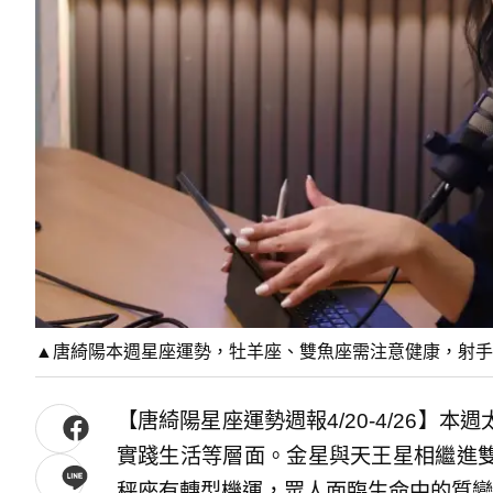
▲唐綺陽本週星座運勢，牡羊座、雙魚座需注意健康，射手
【唐綺陽星座運勢週報4/20-4/26】
實踐生活等層面。金星與天王星相繼進
秤座有轉型機運，眾人面臨生命中的質變