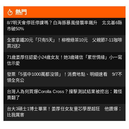
熱門
8/7明天會停班停課嗎？白海豚暴風侵襲率飆升 北北基6縣
市破50%
全家拿鐵20元「只有5天」！柳橙綠茶10元 父親節7-11咖啡
買2送2
71歲姜厚任認愛小24歲女友！她3歲確信「累世情緣」小一寫
信示愛
發票「5張中1000萬都沒領」！消費地點、明細速看 9/7不
領全充公
台灣人為何買爆Corolla Cross？撞擊測試結果被挖出：難怪
賣翻了
台大3碩士1博士畢業！姜厚任女友童芯學歷超狂 他讚爆：
比我厲害