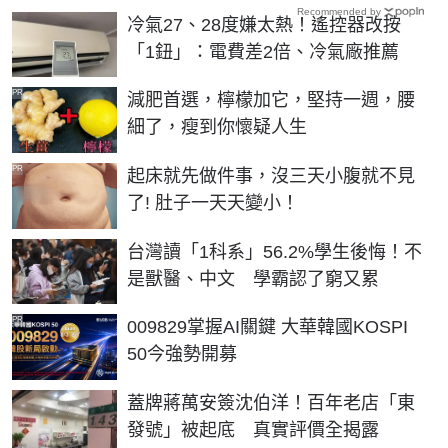
Recommended by
冷氣27、28度嫌太熱！遙控器改按
「1鈕」：電費差2倍、冷氣廠推薦
PR
減肥首選，檸檬加它，堅持一週，腰
細了，瘦到你懷疑人生
PR
起床就先做件事，沒三天小腹就不見
了! 肚子一天天變小！
台灣讀「1科系」56.2%學生後悔！不
是獸醫、中文 學霸認了窮又累
PR
009829掌握AI關鍵 大華韓國KOSPI
50今強勢開募
蓋牌蔣萬安簽沈伯洋！百年老店「東
發號」被起底 真實評價全揭露