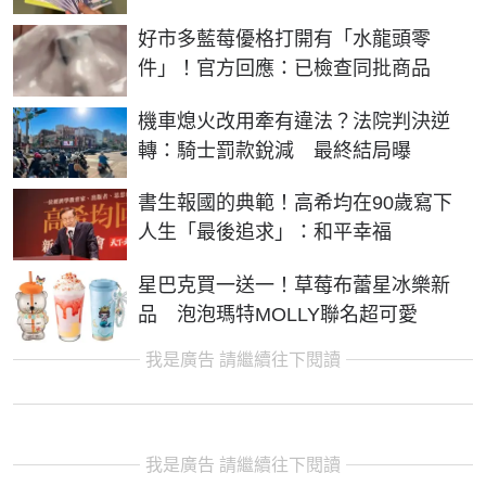
好市多藍莓優格打開有「水龍頭零
件」！官方回應：已檢查同批商品
機車熄火改用牽有違法？法院判決逆
轉：騎士罰款銳減 最終結局曝
書生報國的典範！高希均在90歲寫下
人生「最後追求」：和平幸福
星巴克買一送一！草莓布蕾星冰樂新
品 泡泡瑪特MOLLY聯名超可愛
我是廣告 請繼續往下閱讀
我是廣告 請繼續往下閱讀