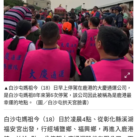
▲白沙屯媽祖今（18）日早上停駕在鹿港的大慶通運公司，
是白沙屯媽祖8年來第6次停駕，該公司因此被稱為是鹿港最
幸運的地點。（圖／白沙屯拱天宮臉書）
白沙屯媽祖今（18）日於凌晨4點、從彰化縣溪湖
福安宮出發，行經埔鹽鄉、福興鄉，再進入鹿港