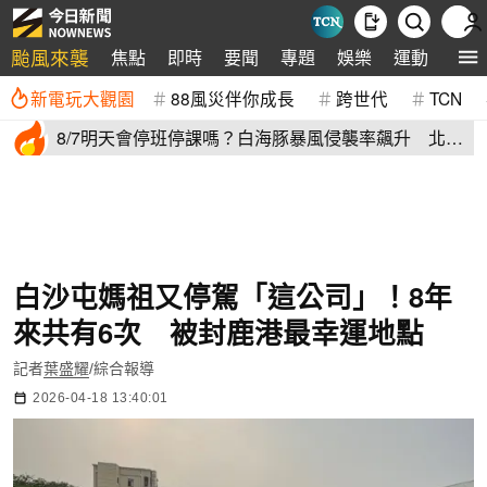
颱風來襲
焦點
即時
要聞
專題
娛樂
運動
全球
新電玩大觀園
88風災伴你成長
跨世代
TCN
8/7明天會停班停課嗎？白海豚暴風侵襲率飆升 北北
基6縣市破50%
白沙屯媽祖又停駕「這公司」！8年
來共有6次 被封鹿港最幸運地點
記者
葉盛耀
/綜合報導
2026-04-18 13:40:01