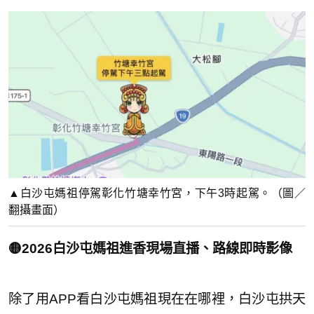
▲白沙屯媽祖停駕彰化竹塘幸竹宮，下午3時起駕。（圖／
翻攝畫面）
🟡2026白沙屯媽祖進香現場直播、路線即時影像
除了用APP看白沙屯媽祖現在在哪裡，白沙屯拱天