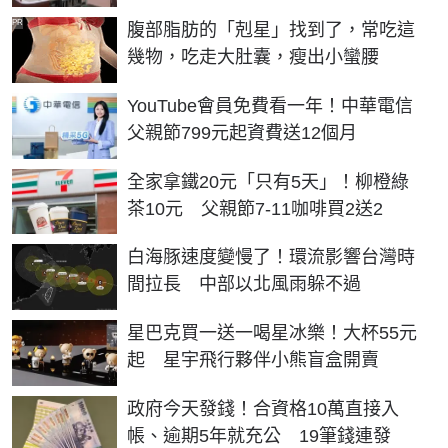
PR
腹部脂肪的「剋星」找到了，常吃這
幾物，吃走大肚囊，瘦出小蠻腰
YouTube會員免費看一年！中華電信
父親節799元起資費送12個月
全家拿鐵20元「只有5天」！柳橙綠
茶10元 父親節7-11咖啡買2送2
白海豚速度變慢了！環流影響台灣時
間拉長 中部以北風雨躲不過
星巴克買一送一喝星冰樂！大杯55元
起 星宇飛行夥伴小熊盲盒開賣
政府今天發錢！合資格10萬直接入
帳、逾期5年就充公 19筆錢連發