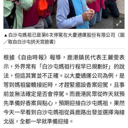
▲白沙屯媽祖已是第6次停駕在大慶通運股份有限公司（圖
／取自白沙屯拱天宮臉書）
根據《自由時報》報導，鹿港鎮民代表王麗雯表
示，外界常有「白沙屯媽祖行程早已規劃好」的說
法，但這其實並不正確。以大慶通運公司為例，是
等到媽祖鑾轎接近時，才趕緊擺設香案迎駕，且事
前並無法確定是否會停駕。而鹿港民眾從昨天就預
先準備好香案與點心，預期迎接白沙屯媽祖，果然
今天一早看到白沙屯媽祖從員鹿路出發並選擇海線
北返，全都一早就準備迎接。