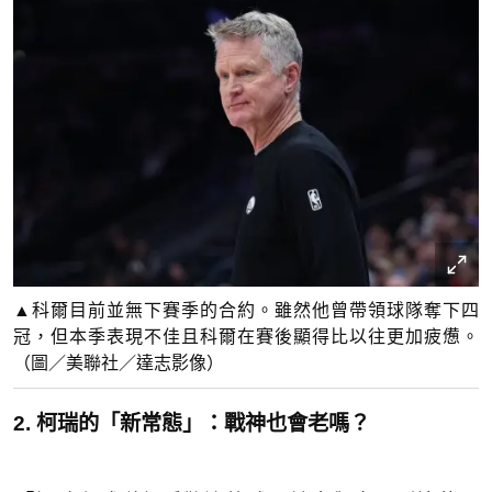
▲科爾目前並無下賽季的合約。雖然他曾帶領球隊奪下四
冠，但本季表現不佳且科爾在賽後顯得比以往更加疲憊。
（圖／美聯社／達志影像）
2. 柯瑞的「新常態」：戰神也會老嗎？