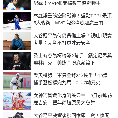
紀錄！MVP和賽揚獎在道奇聯手
林庭謙重磅空降戰神！盤點TPBL最頂
5大後衛 MVP高錦瑋恐迎魔王關
大谷翔平為何仍帶傷上場？親吐1現實
考量：完全不打球才最安全
勇士有意為柯瑞添2幫手！鎖定尼昂與
奧林尼克 美媒：盼底薪簽下
樂天桃猿二軍只登錄3位投手！19歲
捕手登板撐完九局 2：7輸兄弟
女神河智媛化身阿美公主！9月前進花
蓮吉安 豐年節尬原民大會舞
大谷翔平雙響後秒回家顧二寶！換開