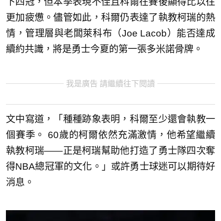
下四冠，但本季表現不佳且科爾在賽後顯得比以往
更加疲憊。儘管如此，科爾仍表達了執教柯瑞的熱
情，管理層與老闆萊科布（Joe Lacob）能否達成
續約共識，將是勇士今夏的第一張多米諾骨牌。
我是廣告 請繼續往下閱讀
文中寫道，「種種跡象表明，科爾至少還會執教一
個賽季。 60歲的柯爾依然充滿激情，他希望繼續
執教柯瑞——正是柯瑞幫助他打造了勇士隊四次奪
得NBA總冠軍的文化。」或許勇士球迷可以期待好
消息。