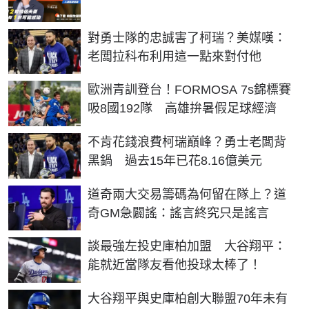
對勇士隊的忠誠害了柯瑞？美媒嘆：
老闆拉科布利用這一點來對付他
歐洲青訓登台！FORMOSA 7s錦標賽
吸8國192隊 高雄拚暑假足球經濟
不肯花錢浪費柯瑞巔峰？勇士老闆背
黑鍋 過去15年已花8.16億美元
道奇兩大交易籌碼為何留在隊上？道
奇GM急闢謠：謠言終究只是謠言
談最強左投史庫柏加盟 大谷翔平：
能就近當隊友看他投球太棒了！
大谷翔平與史庫柏創大聯盟70年未有