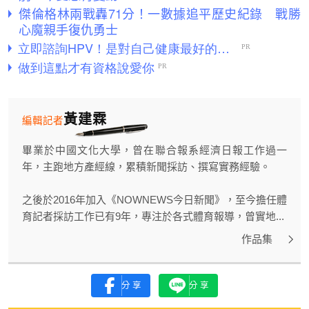
傑倫格林兩戰轟71分！一數據追平歷史紀錄 戰勝
心魔親手復仇勇士
黃建霖
編輯記者
畢業於中國文化大學，曾在聯合報系經濟日報工作過一
年，主跑地方產經線，累積新聞採訪、撰寫實務經驗。
之後於2016年加入《NOWNEWS今日新聞》，至今擔任體
育記者採訪工作已有9年，專注於各式體育報導，曾實地...
作品集
分享
分享