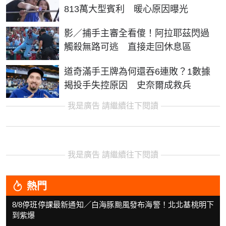
813萬大型賓利 暖心原因曝光
影／捕手主審全看傻！阿拉耶茲閃過
觸殺無路可逃 直接走回休息區
道奇滿手王牌為何還吞6連敗？1數據
揭投手失控原因 史奈爾成救兵
我是廣告 請繼續往下閱讀
我是廣告 請繼續往下閱讀
熱門
8/8停班停課最新通知／白海豚颱風發布海警！北北基桃明下
到紫爆