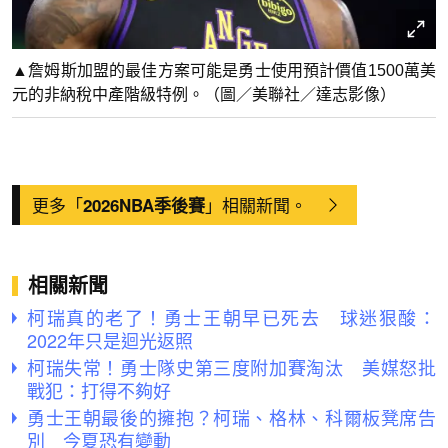
▲詹姆斯加盟的最佳方案可能是勇士使用預計價值1500萬美
元的非納稅中產階級特例。（圖／美聯社／達志影像）
更多「
」相關新聞。
2026NBA季後賽
相關新聞
柯瑞真的老了！勇士王朝早已死去 球迷狠酸：
2022年只是迴光返照
柯瑞失常！勇士隊史第三度附加賽淘汰 美媒怒批
戰犯：打得不夠好
勇士王朝最後的擁抱？柯瑞、格林、科爾板凳席告
別 今夏恐有變動