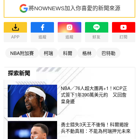
將NOWNEWS加入你喜愛的新聞來源
APP
追蹤
追蹤
好友
訂閱
NBA附加賽
柯瑞
科爾
格林
巴特勒
探索新聞
NBA／76人超大團再+1！KCP正
式簽下1年390萬美元約 又回詹
皇身邊
勇士錯失3天王不後悔！科爾揭按
兵不動真相：不能為柯瑞押光未來