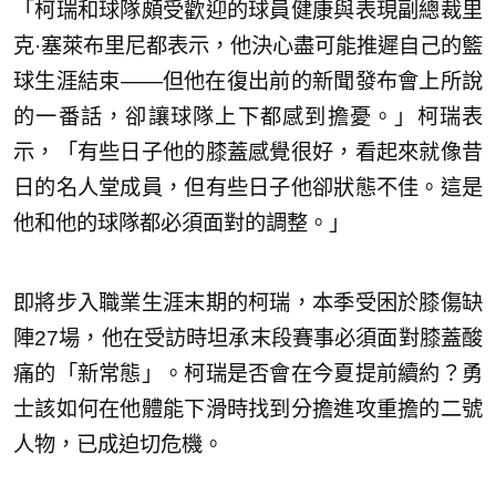
「柯瑞和球隊頗受歡迎的球員健康與表現副總裁里
克·塞萊布里尼都表示，他決心盡可能推遲自己的籃
球生涯結束——但他在復出前的新聞發布會上所說
的一番話，卻讓球隊上下都感到擔憂。」柯瑞表
示，「有些日子他的膝蓋感覺很好，看起來就像昔
日的名人堂成員，但有些日子他卻狀態不佳。這是
他和他的球隊都必須面對的調整。」
即將步入職業生涯末期的柯瑞，本季受困於膝傷缺
陣27場，他在受訪時坦承末段賽事必須面對膝蓋酸
痛的「新常態」。柯瑞是否會在今夏提前續約？勇
士該如何在他體能下滑時找到分擔進攻重擔的二號
人物，已成迫切危機。