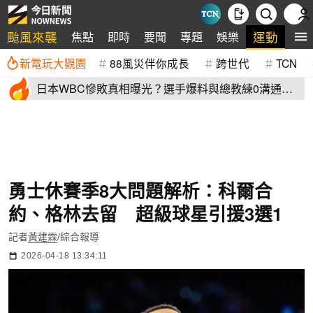
颱風來襲
運動
焦點
即時
要聞
專題
娛樂
全
新電玩大觀園
88風災伴你成長
跨世代
TCN
日本WBC慘敗真相曝光？選手爆料與總教練0溝通
連大谷翔平都吐槽
勇士休賽季8大問題解析：科爾合
約、格林去留 超級球星引援3選1
記者
黃建霖
/綜合報導
2026-04-18 13:34:11