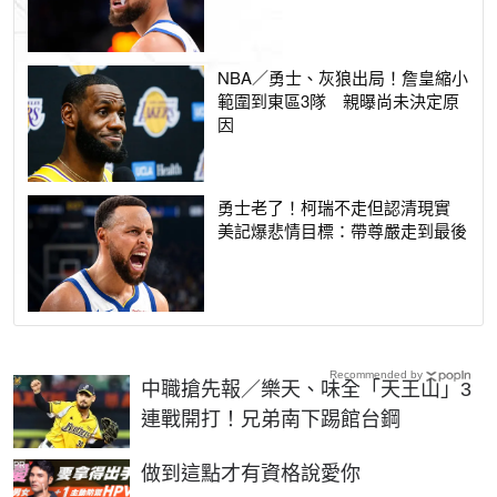
NBA／勇士、灰狼出局！詹皇縮小
範圍到東區3隊 親曝尚未決定原
因
勇士老了！柯瑞不走但認清現實
美記爆悲情目標：帶尊嚴走到最後
Recommended by
中職搶先報／樂天、味全「天王山」3
連戰開打！兄弟南下踢館台鋼
PR
做到這點才有資格說愛你