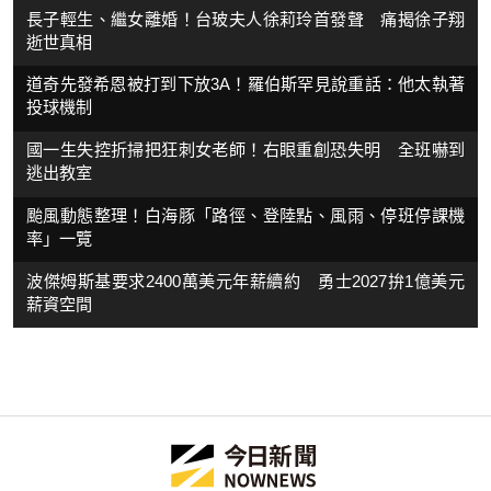
長子輕生、繼女離婚！台玻夫人徐莉玲首發聲 痛揭徐子翔
逝世真相
道奇先發希恩被打到下放3A！羅伯斯罕見說重話：他太執著
投球機制
國一生失控折掃把狂刺女老師！右眼重創恐失明 全班嚇到
逃出教室
颱風動態整理！白海豚「路徑、登陸點、風雨、停班停課機
率」一覽
波傑姆斯基要求2400萬美元年薪續約 勇士2027拚1億美元
薪資空間