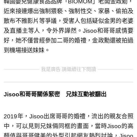
韓國嬰兒健康食品品牌「BIOMOM」老闆金政勳，
近來接連爆出強制猥褻、強制性交、家暴、偷拍及
散布不雅影片等爭議，受害人包括疑似金男的老婆
及直播主等人，令外界譁然。Jisoo和哥哥感情要
好，她不僅曾經參加二哥的婚禮，金政勳還被拍過
到機場接送妹妹。
我是廣告 請繼續往下閱讀
Jisoo和哥哥關係緊密 兄妹互動被翻出
2019年，Jisoo出席哥哥的婚禮，流出的親友合照
中，可以見到兄妹倆同框的畫面，當時Jisoo的高
顏值與哥哥健美的外型引起網友熱烈討論，Jisoo