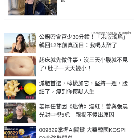
Recommended by
公廁密會富少30分鐘！「港版瑤瑤」
親回12年前真面目：我喝太醉了
PR
起床就先做件事，沒三天小腹就不見
了! 肚子一天天變小！
PR
減肥首選，檸檬加它，堅持一週，腰
細了，瘦到你懷疑人生
姜厚任昔因《迷情》爆紅！曾與張晨
光封中視5虎 親揭不復出原因
PR
009829掌握AI關鍵 大華韓國KOSPI