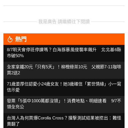
我是廣告 請繼續往下閱讀
熱門
8/7明天會停班停課嗎？白海豚暴風侵襲率飆升 北北基6縣
市破50%
全家拿鐵20元「只有5天」！柳橙綠茶10元 父親節7-11咖啡
買2送2
71歲姜厚任認愛小24歲女友！她3歲確信「累世情緣」小一寫
信示愛
發票「5張中1000萬都沒領」！消費地點、明細速看 9/7不
領全充公
台灣人為何買爆Corolla Cross？撞擊測試結果被挖出：難怪
賣翻了