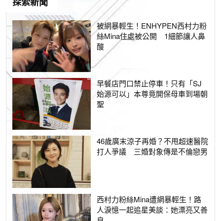
探索新聞
被網暴輕生！ENHYPEN西村力粉
絲Mina住處被公開 1細節讓人鼻
酸
早餐店門口禁止停車！只有「SJ
始源可以」本尊竟開保母車到場朝
聖
46歲廣末涼子再婚？不甩超速醫院
打人爭議 三婚對象傳是不倫戀男
西村力粉絲Mina遭網暴輕生！路
人淚憶一起追星美談：她漂亮又善
良