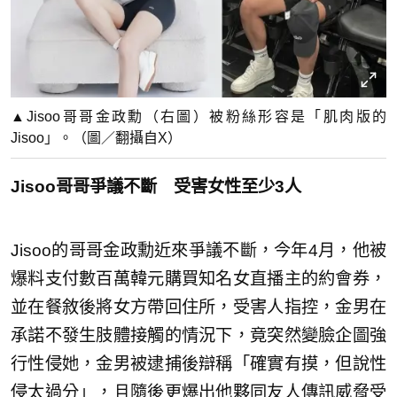
▲Jisoo哥哥金政勳（右圖）被粉絲形容是「肌肉版的
Jisoo」。（圖／翻攝自X）
Jisoo哥哥爭議不斷 受害女性至少3人
Jisoo的哥哥金政勳近來爭議不斷，今年4月，他被
爆料支付數百萬韓元購買知名女直播主的約會券，
並在餐敘後將女方帶回住所，受害人指控，金男在
承諾不發生肢體接觸的情況下，竟突然變臉企圖強
行性侵她，金男被逮捕後辯稱「確實有摸，但說性
侵太過分」，且隨後更爆出他夥同友人傳訊威脅受