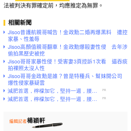
法被判決有罪確定前，均應推定為無罪。
相關新聞
Jisoo昔護航親哥喊告！金政勳二婚再爆黑料 遭控
家暴、性羞辱
Jisoo高顏值親哥翻車！金政勳爆毆妻性侵 去年涉
偷拍黑歷史被挖
Jisoo哥哥家暴性侵！受害妻3頁控訴1次看 逼吞痰
拍裸照太沒人性
Jisoo哥哥金政勳是誰？曾是特種兵、幫妹開公司
爆性侵家暴疑雲
楊穎軒
編輯記者