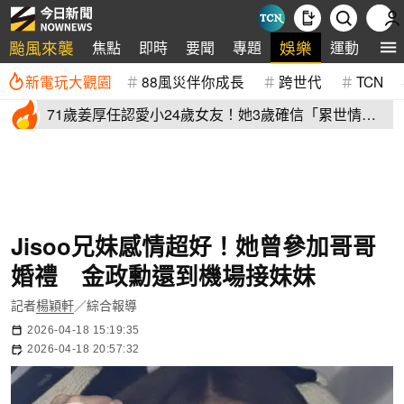
颱風來襲
娛樂
焦點
即時
要聞
專題
運動
全
新電玩大觀園
88風災伴你成長
跨世代
TCN
71歲姜厚任認愛小24歲女友！她3歲確信「累世情
緣」小一寫信示愛
Jisoo兄妹感情超好！她曾參加哥哥
婚禮 金政勳還到機場接妹妹
記者
楊穎軒
／綜合報導
2026-04-18 15:19:35
2026-04-18 20:57:32