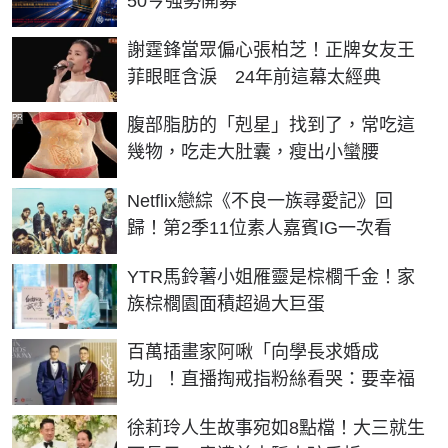
50今強勢開募
謝霆鋒當眾偏心張柏芝！正牌女友王
菲眼眶含淚 24年前這幕太經典
PR
腹部脂肪的「剋星」找到了，常吃這
幾物，吃走大肚囊，瘦出小蠻腰
Netflix戀綜《不良一族尋愛記》回
歸！第2季11位素人嘉賓IG一次看
YTR馬鈴薯小姐雁靈是棕櫚千金！家
族棕櫚園面積超過大巨蛋
百萬插畫家阿啾「向學長求婚成
功」！直播掏戒指粉絲看哭：要幸福
徐莉玲人生故事宛如8點檔！大三就生