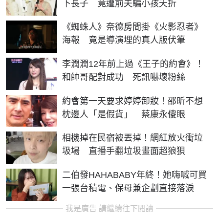
下長子 竟遭前夫騙小孩夭折
《蜘蛛人》奈德房間掛《火影忍者》
海報 竟是導演埋的真人版伏筆
李潤潤12年前上過《王子的約會》！
和帥哥配對成功 死訊嚇壞粉絲
約會第一天要求婷婷卸妝！邵昕不想
枕邊人「是假貨」 蔡康永傻眼
相機掉在民宿被丟掉！網紅放火衝垃
圾場 直播手翻垃圾畫面超狼狽
二伯發HAHABABY年終！她嗨喊可買
一張台積電、保母兼企劃直接落淚
我是廣告 請繼續往下閱讀