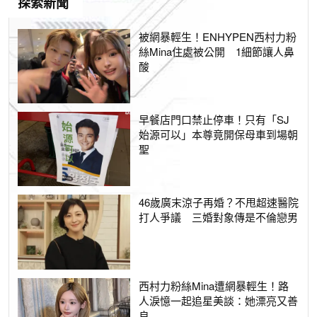
探索新聞
被網暴輕生！ENHYPEN西村力粉
絲Mina住處被公開 1細節讓人鼻
酸
早餐店門口禁止停車！只有「SJ
始源可以」本尊竟開保母車到場朝
聖
46歲廣末涼子再婚？不甩超速醫院
打人爭議 三婚對象傳是不倫戀男
西村力粉絲Mina遭網暴輕生！路
人淚憶一起追星美談：她漂亮又善
良