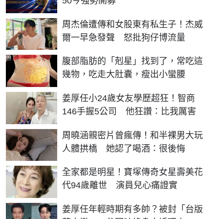
50今強勢開募
周杰倫遭傳和女股東有私生子！杰威
爾一早急發聲 怒批狗仔博流量
PR
腹部脂肪的「剋星」找到了，常吃這
幾物，吃走大肚囊，瘦出小蠻腰
姜厚任小24歲女友學歷超狂！智商
146手握5公司 他狂讚：比我厲害
周曉涵親密片曾瘋傳！和半裸男大玩
人體拱橋 她認了喝酒：很後悔
全家都是明星！寶塚傳奇女星壽美花
代94歲離世 演員兒心痛證實
姜厚任年輕時期有多帥？被封「台版