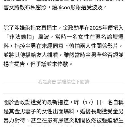
害女將散布私密照，讓Jisoo形象遭受波及。
除了涉嫌染指女直播主，金政勳早在2025年便捲入
「非法偷拍」風波，當時一名女性在匿名論壇爆
料，指控金男在未經同意下偷拍兩人性關係影片，
並將其傳播給友人觀看，雖然當時金男全盤否認並
揚言提告，但爭議並未停歇。
我是廣告 請繼續往下閱讀
關於金政勳遭受的最新指控，昨（17）日一名自稱
是其金男妻子的女性出面爆料，婚後長期遭受金男
暴力對待，甚至在患有尿道炎期間依然被強迫發生