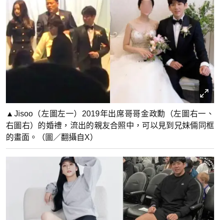
▲Jisoo（左圖左一）2019年出席哥哥金政勳（左圖右一、
右圖右）的婚禮，流出的親友合照中，可以見到兄妹倆同框
的畫面。（圖／翻攝自X）