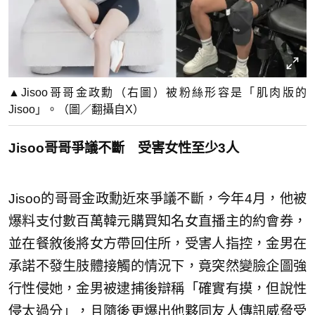
▲Jisoo哥哥金政勳（右圖）被粉絲形容是「肌肉版的
Jisoo」。（圖／翻攝自X）
Jisoo哥哥爭議不斷 受害女性至少3人
Jisoo的哥哥金政勳近來爭議不斷，今年4月，他被
爆料支付數百萬韓元購買知名女直播主的約會券，
並在餐敘後將女方帶回住所，受害人指控，金男在
承諾不發生肢體接觸的情況下，竟突然變臉企圖強
行性侵她，金男被逮捕後辯稱「確實有摸，但說性
侵太過分」，且隨後更爆出他夥同友人傳訊威脅受