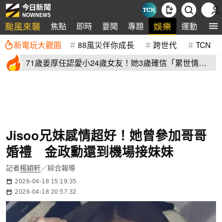
颱風來襲
娛樂
焦點
即時
要聞
專題
運動
全
新電玩大觀園
88風災伴你成長
跨世代
TCN
71歲姜厚任認愛小24歲女友！她3歲確信「累世情
緣」小一寫信示愛
Jisoo兄妹感情超好！她曾參加哥哥
婚禮 金政勳還到機場接妹妹
記者
楊穎軒
／綜合報導
2026-04-18 15:19:35
2026-04-18 20:57:32