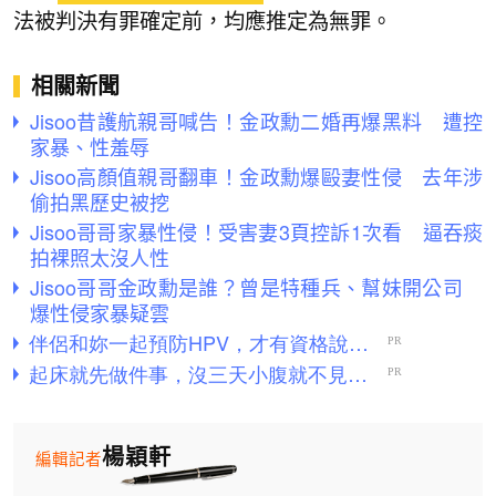
法被判決有罪確定前，均應推定為無罪。
相關新聞
Jisoo昔護航親哥喊告！金政勳二婚再爆黑料 遭控
家暴、性羞辱
Jisoo高顏值親哥翻車！金政勳爆毆妻性侵 去年涉
偷拍黑歷史被挖
Jisoo哥哥家暴性侵！受害妻3頁控訴1次看 逼吞痰
拍裸照太沒人性
Jisoo哥哥金政勳是誰？曾是特種兵、幫妹開公司
爆性侵家暴疑雲
楊穎軒
編輯記者