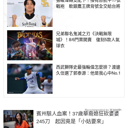
戰袍 軟銀鷹王牌背號全交給台將
兄弟聯名鬼滅之刃《決戰無限
城》！8/6門票開賣 復刻5款人氣
球衣
西武獅隊史最強輪值怎麼排？渡邊
久信選了郭泰源：他是我心中No.1
Recommended by
賓州駭人血案！37歲華裔媳狂砍婆婆
245刀 起因竟是「小姑要來」