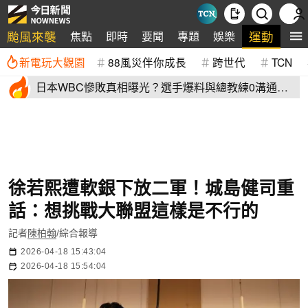
颱風來襲
運動
焦點
即時
要聞
專題
娛樂
全
新電玩大觀園
88風災伴你成長
跨世代
TCN
日本WBC慘敗真相曝光？選手爆料與總教練0溝通
連大谷翔平都吐槽
徐若熙遭軟銀下放二軍！城島健司重
話：想挑戰大聯盟這樣是不行的
記者
陳柏翰
/綜合報導
2026-04-18 15:43:04
2026-04-18 15:54:04