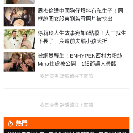
周杰倫遭中國狗仔爆料有私生子！同
框緋聞女股東劉若雪照片被挖出
徐莉玲人生故事宛如8點檔！大三就生
下長子 竟遭前夫騙小孩夭折
被網暴輕生！ENHYPEN西村力粉絲
Mina住處被公開 1細節讓人鼻酸
我是廣告 請繼續往下閱讀
我是廣告 請繼續往下閱讀
熱門