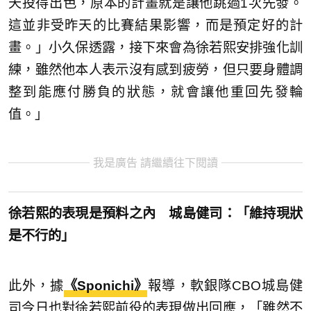
天投得出色，原本的計畫就是讓他跳過1次先發。
這並非受昨天的比賽結果影響，而是預定好的計
畫。」小久保透露，接下來會為徐若熙安排強化訓
練，雖然他本人表示沒有感到疲勞，但只要身體調
整到能應付勝負的狀態，就會讓他重回先發輪
值。」
我是廣告 請繼續往下閱讀
徐若熙的表現是預料之內 城島健司：「維持現狀
是不行的」
此外，據
《Sponichi》
報導，軟銀隊CBO城島健
司今日也對徐若熙前役的表現做出回應，「雖然不