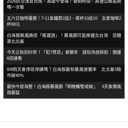
2026防空演習台南、高雄今登場！管制時間、高速公路能開
嗎一次看
五六日咖啡優惠！7-11拿鐵買2送2、寄杯10送10 全家咖啡2
杯88元
白海豚颱風路徑「搖擺游」！暴風圈可能擦邊北台灣 恐籠
罩北北基
今天立秋別吵架！「犯7禁忌」衰整年 錢包快放新鈔：開運
6招速看
8/8明天會停班停課嗎？白海豚最新暴風侵襲率 北北基5縣
市破40%
最快今發海警！白海豚暴風圈「明晚觸警戒線」 3天紫爆風
雨最猛