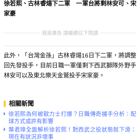
徐若熙、古林睿煬下二軍 一軍台將剩林安可、宋
家豪
我是廣告 請繼續往下閱讀
此外，「台灣金孫」古林睿煬16日下二軍，將調整
回先發投手，目前日職一軍僅剩下西武獅隊外野手
林安可以及東北樂天金鷲投手宋家豪。
相關新聞
徐若熙為何被歐力士打爆？日職傳奇捕手分析：配
球方式或許有影響
葉君璋全面解析徐若熙！對西武之役狀態就下滑：
現在有狀況非壞事