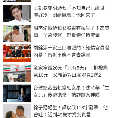
王凱暴斃明頭七「不知自己已離世」
喊好冷 劇組感應：他回來了
周杰倫遭傳和女股東有私生子！杰威
爾一早急發聲 怒批狗仔博流量
胡錦濤一家三口遭滅門？知情官員曝
內幕：習近平應不會去謀害
全家拿鐵20元「只有5天」！柳橙綠
茶10元 父親節7-11咖啡買2送2
台玻總裁出軌當紅女星！沈時華「生
女兒」後遭拋棄 捲詐欺案神隱
徐子翔輕生！譚以欣118字發聲 他
曾吐：活到49歲才找到真愛