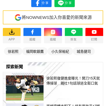
分享
分享
將NOWNEWS加入你喜愛的新聞來源
APP
追蹤
追蹤
好友
訂閱
徐若熙
福岡軟銀鷹
小久保裕紀
城島健司
探索新聞
徐若熙復健進度曝光！開刀15天就
傳接球 親吐1句話球迷全鬆口氣
張峻瑋轉支配下！接有原航平17號