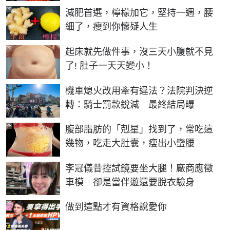
PR
減肥首選，檸檬加它，堅持一週，腰
細了，瘦到你懷疑人生
PR
起床就先做件事，沒三天小腹就不見
了! 肚子一天天變小！
機車熄火改用牽有違法？法院判決逆
轉：騎士罰款銳減 最終結局曝
PR
腹部脂肪的「剋星」找到了，常吃這
幾物，吃走大肚囊，瘦出小蠻腰
李冠儀昔控試鏡要坐大腿！廠商應徵
車模 卻是當伴遊還要脫衣驗身
PR
做到這點才有資格說愛你