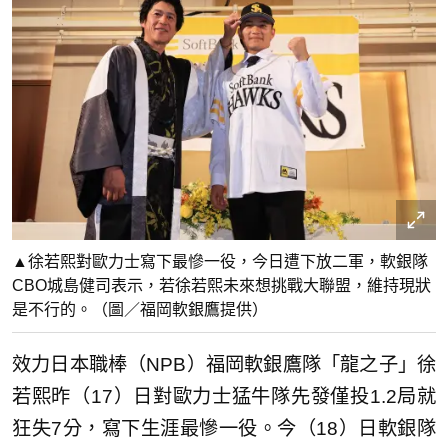
▲徐若熙對歐力士寫下最慘一役，今日遭下放二軍，軟銀隊
CBO城島健司表示，若徐若熙未來想挑戰大聯盟，維持現狀
是不行的。（圖／福岡軟銀鷹提供）
效力日本職棒（NPB）福岡軟銀鷹隊「龍之子」徐
若熙昨（17）日對歐力士猛牛隊先發僅投1.2局就
狂失7分，寫下生涯最慘一役。今（18）日軟銀隊