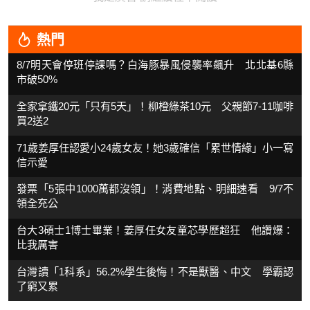
熱門
8/7明天會停班停課嗎？白海豚暴風侵襲率飆升 北北基6縣
市破50%
全家拿鐵20元「只有5天」！柳橙綠茶10元 父親節7-11咖啡
買2送2
71歲姜厚任認愛小24歲女友！她3歲確信「累世情緣」小一寫
信示愛
發票「5張中1000萬都沒領」！消費地點、明細速看 9/7不
領全充公
台大3碩士1博士畢業！姜厚任女友童芯學歷超狂 他讚爆：
比我厲害
台灣讀「1科系」56.2%學生後悔！不是獸醫、中文 學霸認
了窮又累