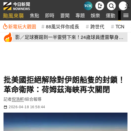
颱風來襲
全
焦點
即時
要聞
專題
娛樂
運動
新電玩大觀園
88風災伴你成長
跨世代
TCN
影／足球賽踢到一半雷劈下來！24歲球員遭雷擊身
亡 驚悚畫面曝
批美國拒絕解除對伊朗船隻的封鎖！
革命衛隊：荷姆茲海峽再次關閉
記者
倪浩軒
/綜合報導
2026-04-18 16:58:44