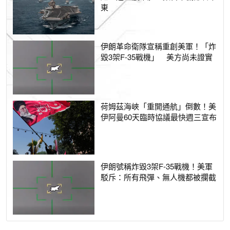
東
伊朗革命衛隊宣稱重創美軍！「炸
毀3架F-35戰機」 美方尚未證實
荷姆茲海峽「重開通航」倒數！美
伊阿曼60天臨時協議最快週三宣布
伊朗號稱炸毀3架F-35戰機！美軍
駁斥：所有飛彈、無人機都被攔截