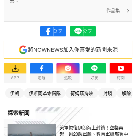
去...
作品集
分享
分享
將NOWNEWS加入你喜愛的新聞來源
APP
追蹤
追蹤
好友
訂閱
伊朗
伊斯蘭革命衛隊
荷姆茲海峽
封鎖
解除封
探索新聞
美軍恢復伊朗海上封鎖！空襲再
起 逾20艘軍艦、數百軍機部署中