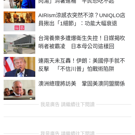
肉湯」消暑進補 平民恐吃不起
AIRism涼感衣突然不涼？UNIQLO店
員揪出「1細節」：功能大幅衰退
台灣養樂多遭爆衛生失控！日媒揭吹
哨者被霸凌 日本母公司這樣回
連兩天未互轟！伊朗：美國停手就不
反擊 「不信川普」怕戰術陷阱
澳洲總理將訪美 鞏固美澳同盟關係
我是廣告 請繼續往下閱讀
我是廣告 請繼續往下閱讀