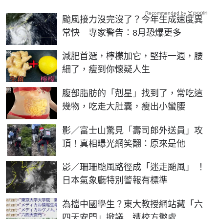
Recommended by
颱風接力沒完沒了？今年生成速度異
常快 專家警告：8月恐爆更多
PR
減肥首選，檸檬加它，堅持一週，腰
細了，瘦到你懷疑人生
PR
腹部脂肪的「剋星」找到了，常吃這
幾物，吃走大肚囊，瘦出小蠻腰
影／富士山驚見「壽司郎外送員」攻
頂！真相曝光網笑翻：原來是他
影／珊珊颱風路徑成「迷走颱風」 ！
日本氣象廳特別警報有標準
為擋中國學生？東大教授網站藏「六
四天安門」掀議 遭校方懲處