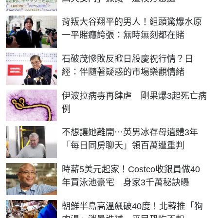
背叛大谷翔平的男人！組頭驚爆水原
一平賭癮誇張：無時無刻都在賭
石破茂慘敗反掀日股慶祝行情？日
經：伴隨著疑惑的市場樂觀情緒
伊波拉病毒再肆虐 剛果爆3起死亡病
例
不想讓她離開⋯英男冰存母遺體3年
「每日同房聊天」領百萬遭重判
時薪5美元起家！Costco收銀員做40
年買泳池豪宅 身家3千萬秘訣曝
朝鮮半島高溫飆破40度！北韓推「狗