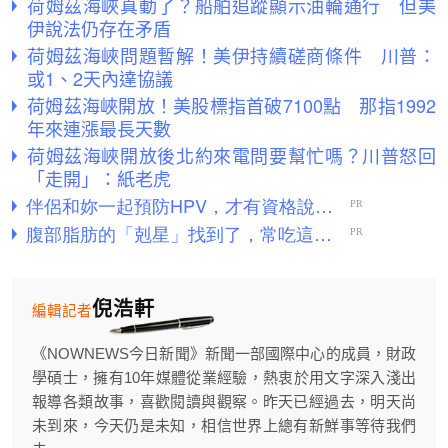
荷姆茲海峽真動了？船舶追蹤顯示油輪通行 但美
伊說法仍存在矛盾
荷姆茲海峽問題暫解！美伊持續磋商條件 川普：
或1、2天內達協議
荷姆茲海峽開放！美股標指首破7100點 那指1992
年來連漲最長天數
荷姆茲海峽開放後北約來電問要幫忙嗎？川普怒回
「走開」：紙老虎
倪浩軒
編輯記者
《NOWNEWS今日新聞》新聞一部國際中心的成員，財政
學碩士，擁有10年媒體從業經驗，熱衷於用文字深入淺出
報導各類故事，喜歡閱讀與觀察。昨天已經過去，明天尚
未到來，今天仍是未知，相信世界上總有新鮮事等待我們