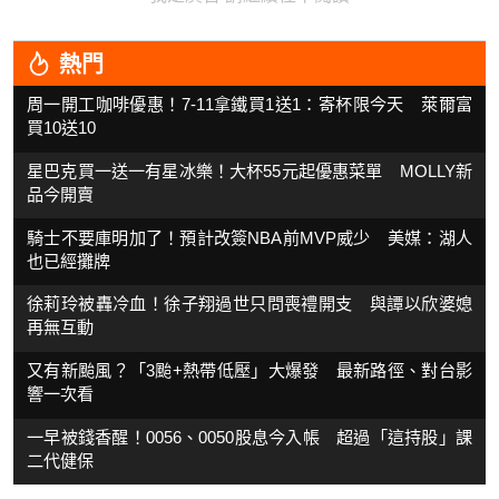
熱門
周一開工咖啡優惠！7-11拿鐵買1送1：寄杯限今天 萊爾富
買10送10
星巴克買一送一有星冰樂！大杯55元起優惠菜單 MOLLY新
品今開賣
騎士不要庫明加了！預計改簽NBA前MVP威少 美媒：湖人
也已經攤牌
徐莉玲被轟冷血！徐子翔過世只問喪禮開支 與譚以欣婆媳
再無互動
又有新颱風？「3颱+熱帶低壓」大爆發 最新路徑、對台影
響一次看
一早被錢香醒！0056、0050股息今入帳 超過「這持股」課
二代健保