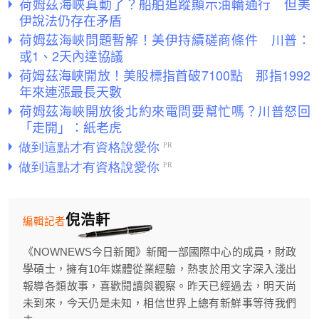
荷姆茲海峽真動了？船舶追蹤顯示油輪通行 但美
伊說法仍存在矛盾
荷姆茲海峽問題暫解！美伊持續磋商條件 川普：
或1、2天內達協議
荷姆茲海峽開放！美股標指首破7100點 那指1992
年來連漲最長天數
荷姆茲海峽開放後北約來電問要幫忙嗎？川普怒回
「走開」：紙老虎
倪浩軒
編輯記者
《NOWNEWS今日新聞》新聞一部國際中心的成員，財政
學碩士，擁有10年媒體從業經驗，熱衷於用文字深入淺出
報導各類故事，喜歡閱讀與觀察。昨天已經過去，明天尚
未到來，今天仍是未知，相信世界上總有新鮮事等待我們