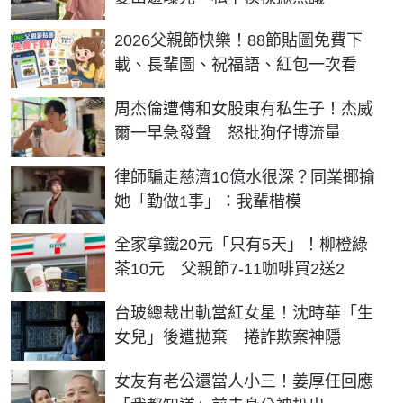
2026父親節快樂！88節貼圖免費下
載、長輩圖、祝福語、紅包一次看
周杰倫遭傳和女股東有私生子！杰威
爾一早急發聲 怒批狗仔博流量
律師騙走慈濟10億水很深？同業揶揄
她「勤做1事」：我輩楷模
全家拿鐵20元「只有5天」！柳橙綠
茶10元 父親節7-11咖啡買2送2
台玻總裁出軌當紅女星！沈時華「生
女兒」後遭拋棄 捲詐欺案神隱
女友有老公還當人小三！姜厚任回應