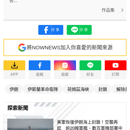
去...
作品集
分享
分享
將NOWNEWS加入你喜愛的新聞來源
APP
追蹤
追蹤
好友
訂閱
伊朗
伊斯蘭革命衛隊
荷姆茲海峽
封鎖
解除封
探索新聞
美軍恢復伊朗海上封鎖！空襲再
起 逾20艘軍艦、數百軍機部署中