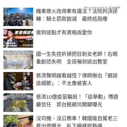
Recommended by
機車熄火改用牽有違法？法院判決逆
轉：騎士罰款銳減 最終結局曝
PR
做到這點才有資格說愛你
國一生失控折掃把狂刺女老師！右眼
重創恐失明 全班嚇到逃出教室
慈濟聲明越看越怪？律師揪出「避談
這細節」：不太像被害人
慈濟10億疫苗騙局！「這舉動」博證
嚴信任 郭台銘避坑關鍵曝光
沒司機、沒公務車！韓國瑜自駕老三
菱出遊曝光 私下模樣掀熱議