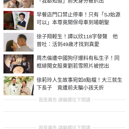
「我都知道」前夫身分被扒出
早餐店門口禁止停車！只有「SJ始源
可以」本尊竟開保母車到場朝聖
徐子翔輕生！譚以欣118字發聲 他
曾吐：活到49歲才找到真愛
周杰倫遭中國狗仔爆料有私生子！同
框緋聞女股東劉若雪照片被挖出
徐莉玲人生故事宛如8點檔！大三就生
下長子 竟遭前夫騙小孩夭折
我是廣告 請繼續往下閱讀
我是廣告 請繼續往下閱讀