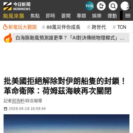
颱風來襲
全
焦點
即時
要聞
專題
娛樂
運動
新電玩大觀園
88風災伴你成長
跨世代
TCN
白海豚颱風預測誰更準？「AI對決傳統物理模式」第
二戰 結果揭曉
批美國拒絕解除對伊朗船隻的封鎖！
革命衛隊：荷姆茲海峽再次關閉
記者
倪浩軒
/綜合報導
2026-04-18 16:58:44