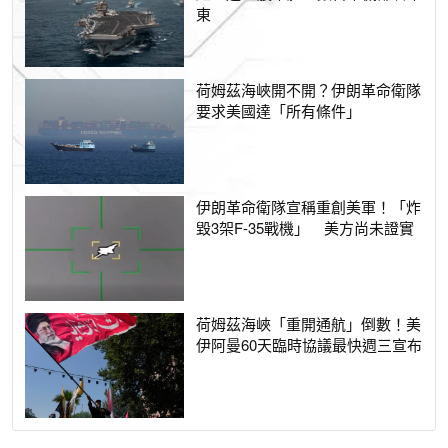
東
荷姆茲海峽開不開？伊朗革命衛隊
要求美國達「所有條件」
伊朗革命衛隊宣稱重創美軍！「炸
毀3架F-35戰機」 美方尚未證實
荷姆茲海峽「重開通航」倒數！美
伊阿曼60天臨時協議最快週三宣布