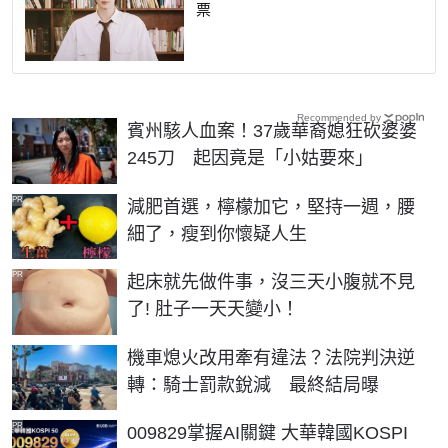
票
Recommended by
賓州駭人血案！37歲華裔媳狂砍婆婆
245刀 起因竟是「小姑要來」
PR
減肥首選，檸檬加它，堅持一週，腰
細了，瘦到你懷疑人生
PR
起床就先做件事，沒三天小腹就不見
了! 肚子一天天變小！
機車熄火改用牽有違法？法院判決逆
轉：騎士罰款銳減 最終結局曝
PR
009829掌握AI關鍵 大華韓國KOSPI