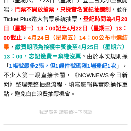
日（星期六）、23日（星期日）登上台北小巨蛋開
唱，
門票不開放搶票，只採實名登記抽選制
，並在
Ticket Plus遠大售票系統抽票，
登記時間為4月20
日（星期一）13：00記至4月22日（星期三）13：
00截止
，
4月24日（星期五）14：00公布中選結
果
，
繳費期限為接獲中獎後至4月25日（星期六）
13：00，忘記繳費＝棄權沒票
。由於本次規則採
「
1帳號最多2張，但1證件號碼限1場登記1次
」，
不少人第一眼直接卡關，《NOWNEWS今日新
聞》整理完整抽選流程、填寫邏輯與實際操作重
點，避免白白浪費抽票機會。
我是廣告 請繼續往下閱讀