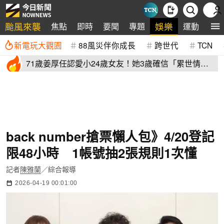
颱風來襲
娛樂
焦點
即時
要聞
專題
運動
全
新電玩大觀園
88風災伴你成長
跨世代
TCN
71歲姜厚任認愛小24歲女友！她3歲確信「累世情
緣」小一寫信示愛
back number搶票懶人包》4/20登記
限48小時 1帳號抽2張規則1次懂
記者
陳雅蘭
／綜合報導
2026-04-19 00:01:00