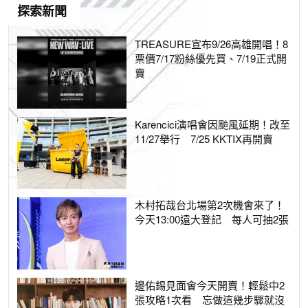
探索新聞
TREASURE宣布9/26高雄開唱！8
票價7/17粉絲優先買、7/19正式開
賣
Karencici演唱會因颱風延期！改至
11/27舉行 7/25 KKTIX再開賣
木村拓哉台北場第2次機會來了！
今天13:00遠大登記 每人可抽2張
邊佑錫見面會今天開賣！輕鬆中2
張攻略1次看 忘做這幾步驟就沒