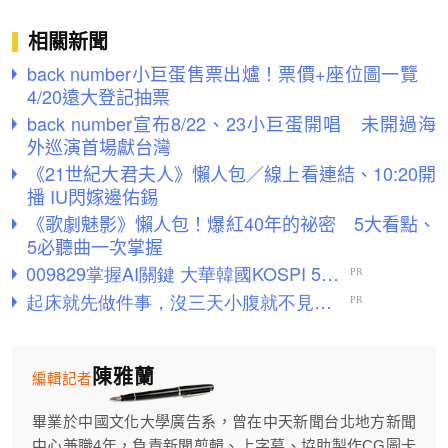
相關新聞
back number小巨蛋售票出爐！票價+座位圖一覽
4/20遠大登記抽票
back number宣布8/22、23小巨蛋開唱 未開過海
外巡演首場獻台灣
《21世紀大君夫人》懶人包／線上看連結、10:20開
播 IU閃嫁邊佑錫
《歌劇魅影》懶人包！爆紅40年的祕密 5大看點、
5必聽曲一次掌握
陳雅蘭
編輯記者
畢業於中國文化大學廣告系，曾在中天新聞台北地方新聞
中心兼職4年，負責新聞剪輯、上字幕、協助製作CG圖卡