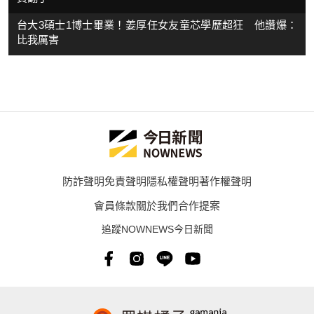
台大3碩士1博士畢業！姜厚任女友童芯學歷超狂 他讚爆：
比我厲害
防詐聲明
免責聲明
隱私權聲明
著作權聲明
會員條款
關於我們
合作提案
追蹤NOWNEWS今日新聞