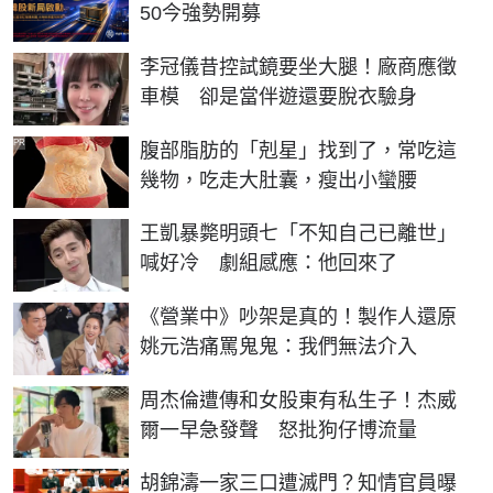
50今強勢開募
李冠儀昔控試鏡要坐大腿！廠商應徵
車模 卻是當伴遊還要脫衣驗身
PR
腹部脂肪的「剋星」找到了，常吃這
幾物，吃走大肚囊，瘦出小蠻腰
王凱暴斃明頭七「不知自己已離世」
喊好冷 劇組感應：他回來了
《營業中》吵架是真的！製作人還原
姚元浩痛罵鬼鬼：我們無法介入
周杰倫遭傳和女股東有私生子！杰威
爾一早急發聲 怒批狗仔博流量
胡錦濤一家三口遭滅門？知情官員曝