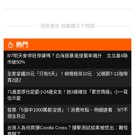
我是廣告 請繼續往下閱讀
熱門
8/7明天會停班停課嗎？白海豚暴風侵襲率飆升 北北基6縣
市破50%
全家拿鐵20元「只有5天」！柳橙綠茶10元 父親節7-11咖啡
買2送2
71歲姜厚任認愛小24歲女友！她3歲確信「累世情緣」小一寫
信示愛
發票「5張中1000萬都沒領」！消費地點、明細速看 9/7不
領全充公
台灣人為何買爆Corolla Cross？撞擊測試結果被挖出：難怪
賣翻了