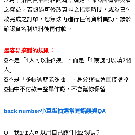
⚠️為了落實實名制相關購票規定、保障所有參與者
之權益，若超過可修改資料之指定時間，或為已付
款完成之訂單，恕無法再進行任何資料異動，請於
確認實名制資料後再付款。
最容易搞錯的規則：
❎不是「1人可以抽2張」，而是「1帳號可以填2個
人」
❎不是「多帳號就能多抽」，身分證號會直接擋掉
❎抽中不付款＝整單作廢，不會幫你保留
back number小巨蛋抽選常見錯誤與QA
Q：我1個人可以用自己證件抽2張嗎？