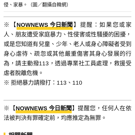
侵、家暴。（圖／翻攝自韓網）
※【
NOWNEWS 今日新聞
】提醒：如果您或家
人、朋友遭受家庭暴力、性侵害或性騷擾的困擾，
或是您知道有兒童、少年、老人或身心障礙者受到
身心虐待、疏忽或其他嚴重傷害其身心發展的行
為，請主動撥113，透過專業社工員處理，救援受
虐者脫離危機。
※ 拒絕暴力請撥打：113、110
※【
NOWNEWS 今日新聞
】提醒您，任何人在依
法被判決有罪確定前，均應推定為無罪。