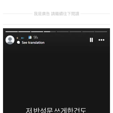
我是廣告 請繼續往下閱讀