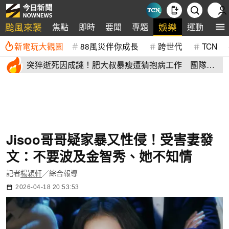
颱風來襲
娛樂
焦點
即時
要聞
專題
運動
全
新電玩大觀園
88風災伴你成長
跨世代
TCN
突猝逝死因成謎！肥大叔暴瘦遭猜抱病工作 團隊宣
布開直播揭真相
Jisoo哥哥疑家暴又性侵！受害妻發
文：不要波及金智秀、她不知情
記者
楊穎軒
／綜合報導
2026-04-18 20:53:53