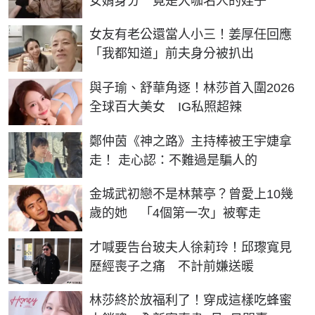
女婿身分 竟是大咖名人的姪子
女友有老公還當人小三！姜厚任回應
「我都知道」前夫身分被扒出
與子瑜、舒華角逐！林莎首入圍2026
全球百大美女 IG私照超辣
鄭仲茵《神之路》主持棒被王宇婕拿
走！ 走心認：不難過是騙人的
金城武初戀不是林葉亭？曾愛上10幾
歲的她 「4個第一次」被奪走
才喊要告台玻夫人徐莉玲！邱瓈寬見
歷經喪子之痛 不計前嫌送暖
林莎終於放福利了！穿成這樣吃蜂蜜