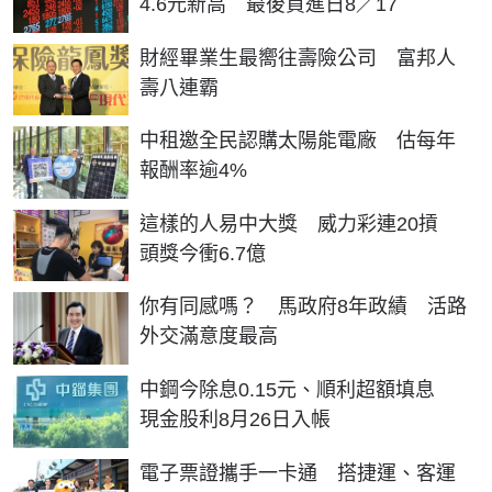
4.6元新高 最後買進日8／17
財經畢業生最嚮往壽險公司 富邦人
壽八連霸
中租邀全民認購太陽能電廠 估每年
報酬率逾4%
這樣的人易中大獎 威力彩連20摃
頭獎今衝6.7億
你有同感嗎？ 馬政府8年政績 活路
外交滿意度最高
中鋼今除息0.15元、順利超額填息
現金股利8月26日入帳
電子票證攜手一卡通 搭捷運、客運