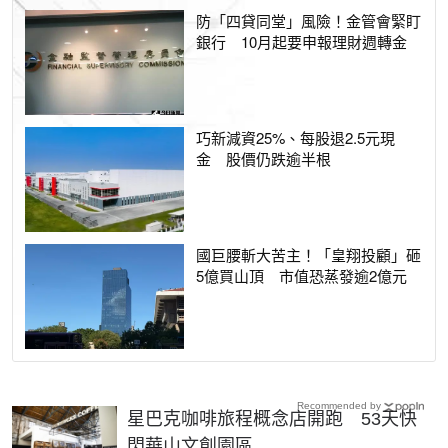
防「四貸同堂」風險！金管會緊盯
銀行 10月起要申報理財週轉金
巧新減資25%、每股退2.5元現
金 股價仍跌逾半根
國巨腰斬大苦主！「皇翔投顧」砸
5億買山頂 市值恐蒸發逾2億元
Recommended by
星巴克咖啡旅程概念店開跑 53天快
閃華山文創園區