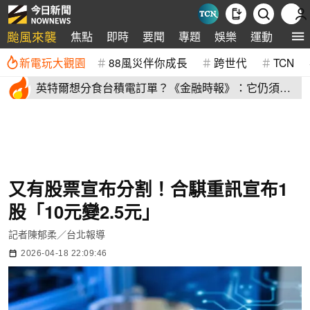
颱風來襲
焦點
即時
要聞
專題
娛樂
運動
全球
新電玩大觀園
88風災伴你成長
跨世代
TCN
英特爾想分食台積電訂單？《金融時報》：它仍須證
明自己
又有股票宣布分割！合騏重訊宣布1
股「10元變2.5元」
記者陳郁柔／台北報導
2026-04-18 22:09:46