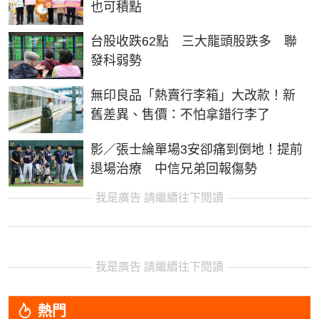
也可積點
台股收跌62點 三大龍頭股跌多 聯
發科弱勢
無印良品「熱賣行李箱」大改款！新
舊差異、售價：不怕拿錯行李了
影／張士綸單場3安卻痛到倒地！提前
退場治療 中信兄弟回報傷勢
我是廣告 請繼續往下閱讀
我是廣告 請繼續往下閱讀
熱門