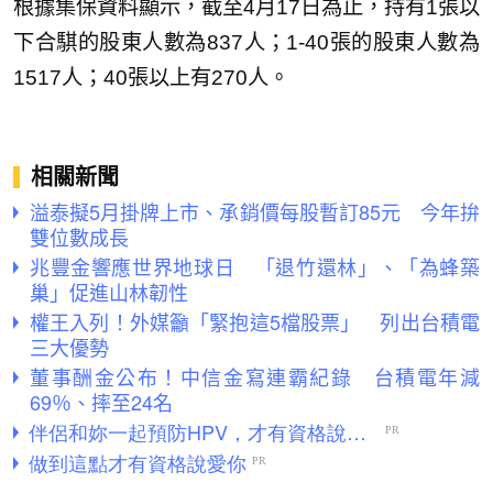
根據集保資料顯示，截至4月17日為止，持有1張以
下合騏的股東人數為837人；1-40張的股東人數為
1517人；40張以上有270人。
相關新聞
溢泰擬5月掛牌上市、承銷價每股暫訂85元 今年拚
雙位數成長
兆豐金響應世界地球日 「退竹還林」、「為蜂築
巢」促進山林韌性
權王入列！外媒籲「緊抱這5檔股票」 列出台積電
三大優勢
董事酬金公布！中信金寫連霸紀錄 台積電年減
69％、摔至24名