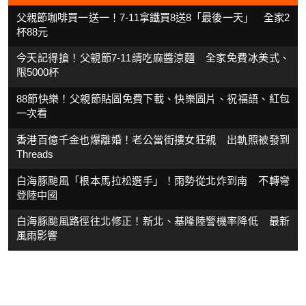
父親節咖啡買一送一！7-11拿鐵買8送8「最後一天」 全家2
杯88元
今天記得搶！父親節7-11請吃麻醬涼麵 全家免費冰美式、
限5000杯
88節快樂！父親節貼圖免費下載、快樂圖片、祝福語、紅包
一次看
香港百億千金也爆離婚！老公當街摟女狂親 出軌照被發到
Threads
白海豚颱風「根本馬拉松選手」！雨勢從北炸到南 不轉彎
登陸中國
白海豚颱風路徑往北修正！新北、基隆陸警機率降低 最新
風雨影響