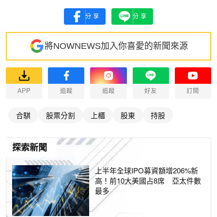
分享
分享
將NOWNEWS加入你喜愛的新聞來源
APP
追蹤
追蹤
好友
訂閱
合騏
股票分割
上櫃
股東
持股
探索新聞
上半年全球IPO募資額增206%新
高！前10大美國占8席 亞太件數
最多