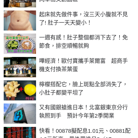
PR
起床就先做件事，沒三天小腹就不見
了! 肚子一天天變小！
PR
一週有感！肚子整個都消下去了！免
節食，排空順暢就夠
嗶經濟！歐付寶攜手萊爾富 超商手
機支付換茶葉蛋
PR
檸檬搭配它，臉上斑點全部消失了，
小肚子都變平坦了
又有國銀搶進日本！北富銀東京分行
執照到手 預計今年第2季開業
快看！00878擬配息1.01元、00881配