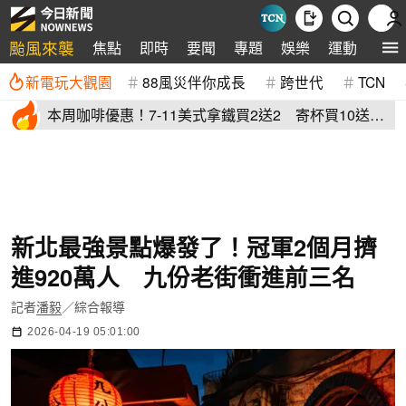
颱風來襲
焦點
即時
要聞
專題
娛樂
運動
全球
新電玩大觀園
88風災伴你成長
跨世代
TCN
本周咖啡優惠！7-11美式拿鐵買2送2 寄杯買10送
10「特大杯18元」
新北最強景點爆發了！冠軍2個月擠
進920萬人 九份老街衝進前三名
記者
潘毅
／綜合報導
2026-04-19 05:01:00