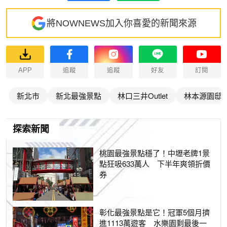
將NOWNEWS加入你喜愛的新聞來源
APP
追蹤
追蹤
好友
訂閱
新北市
新北最強景點
林口三井Outlet
林本源園邸
探索新聞
桃園最強景點穩了！中壢老牌1景
點狂吸633萬人 下半年爽領折價
券
彰化最強景點是它！冠軍5個月擠
進1113萬遊客 水樂園剩最後一