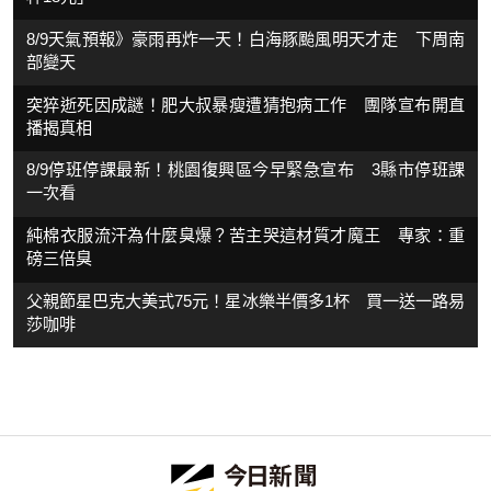
8/9天氣預報》豪雨再炸一天！白海豚颱風明天才走 下周南
部變天
突猝逝死因成謎！肥大叔暴瘦遭猜抱病工作 團隊宣布開直
播揭真相
8/9停班停課最新！桃園復興區今早緊急宣布 3縣市停班課
一次看
純棉衣服流汗為什麼臭爆？苦主哭這材質才魔王 專家：重
磅三倍臭
父親節星巴克大美式75元！星冰樂半價多1杯 買一送一路易
莎咖啡