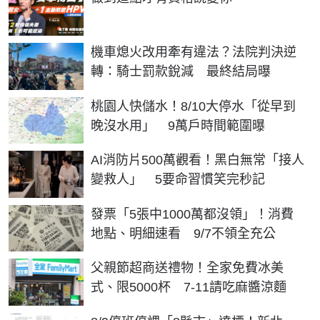
機車熄火改用牽有違法？法院判決逆
轉：騎士罰款銳減 最終結局曝
桃園人快儲水！8/10大停水「從早到
晚沒水用」 9萬戶時間範圍曝
AI消防片500萬觀看！黑白無常「接人
變救人」 5要命習慣笑完秒記
發票「5張中1000萬都沒領」！消費
地點、明細速看 9/7不領全充公
父親節超商送禮物！全家免費冰美
式、限5000杯 7-11請吃麻醬涼麵