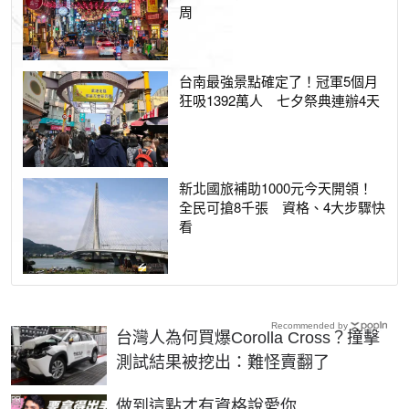
周
台南最強景點確定了！冠軍5個月
狂吸1392萬人 七夕祭典連辦4天
新北國旅補助1000元今天開領！
全民可搶8千張 資格、4大步驟快
看
Recommended by
台灣人為何買爆Corolla Cross？撞擊
測試結果被挖出：難怪賣翻了
PR
做到這點才有資格說愛你