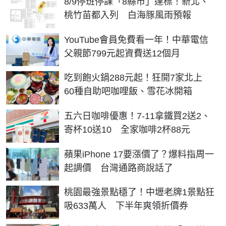
8/9停班停課「8縣市」達標！新北、
桃竹苗都入列 白海豚風雨預報
YouTube會員免費看一年！中華電信
父親節799元起資費送12個月
吃到飽火鍋288元起！狂開7家北上
60種自助吧咖哩飯、雪花冰開箱
五六日咖啡優惠！7-11拿鐵買2送2、
寄杯10送10 全家咖啡2杯88元
蘋果iPhone 17要漲價了？爆料指周一
起調價 台灣通路商說話了
桃園最強景點穩了！中壢老牌1景點狂
吸633萬人 下半年爽領折價券