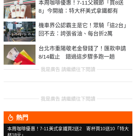
本周咖啡優惠！7-11父親節「買8送
8」今開搶：特大杯美式拿鐵都有
機車界公認霸主是它！眾騎「這2台」
回不去：誇張省油、每台折2萬
台北市重陽敬老金發錢了！匯款申請
8/14截止 錯過這步驟多跑一趟
我是廣告 請繼續往下閱讀
我是廣告 請繼續往下閱讀
熱門
本周咖啡優惠！7-11美式拿鐵買2送2 寄杯買10送10「特大
杯18元」