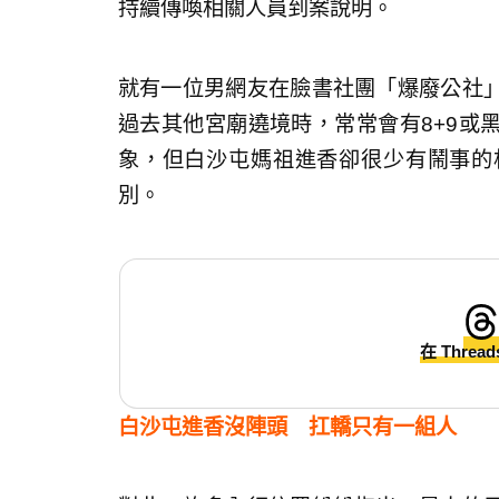
持續傳喚相關人員到案說明。
就有一位男網友在臉書社團「爆廢公社
過去其他宮廟遶境時，常常會有8+9或
象，但白沙屯媽祖進香卻很少有鬧事的
別。
在 Threa
白沙屯進香沒陣頭 扛轎只有一組人