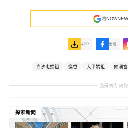
將NOWNE
APP
追蹤
白沙屯媽祖
進香
大甲媽祖
鎮瀾宮
我是廣告 請
探索新聞