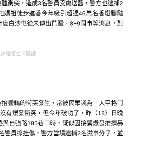
肢體衝突，造成3名警員受傷送醫，警方也逮捕2
屯媽祖徒步進香今年吸引超過46萬名香燈腳隨
麼白沙屯從未傳出鬥毆、8+9鬧事等消息，對
 請繼續往下閱讀
搶抬鑾轎的衝突發生，常被民眾諷為「大甲格鬥
沒有爆發衝突，但今年破功了，昨（18）日晚
路與自強路195巷口時，疑似因接駕爆發推擠暴
名警員擦挫傷，警方當場逮捕2名滋事分子，並