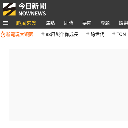
颱風來襲
焦點
即時
要聞
專題
娛樂
新電玩大觀園
88風災伴你成長
跨世代
TCN