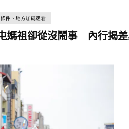
取條件、地方加碼速看
屯媽祖卻從沒鬧事 內行揭差