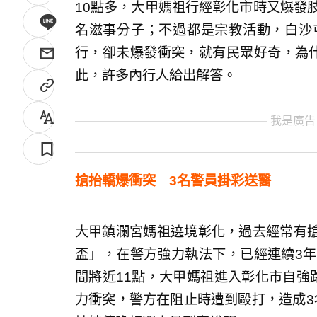
10點多，大甲媽祖行經彰化市時又爆發
名滋事分子；不過都是宗教活動，白沙
行，卻未爆發衝突，就有民眾好奇，為什
此，許多內行人給出解答。
我是廣告
搶抬轎爆衝突 3名警員掛彩送醫
大甲鎮瀾宮媽祖遶境彰化，過去經常有
盃」，在警方強力執法下，已經連續3年
間將近11點，大甲媽祖進入彰化市自強
力衝突，警方在阻止時遭到毆打，造成3