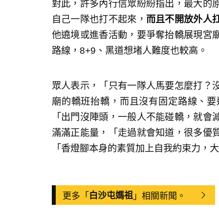
對此，許多內行信眾紛紛指出，最大的
自己一隊也打不起來，
而且不開放外人
他遶境或進香活動，要爭奪抬轎展現宮
路線，8+9、黑道想堵人難度也較高。
眾人表示，「只有一隊人馬要怎麼打？
廟的轎班抬轎，而且沒有固定路線、要
「出門沒陣頭，一般人不能碰轎，就會
滿滿正能量，「走過就會知道，很多優
「香燈腳本身的素質加上自我約束力，大
更多「
白沙屯媽祖
」相關新聞。