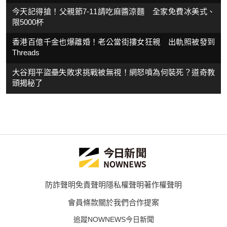
今天記得搶！父親節7-11請吃麻醬涼麵 全家免費冰美式、
限5000杯
香港百億千金也爆離婚！老公當街摟女狂親 出軌照被發到
Threads
大谷翔平盜壘失敗求挑戰被無視！網怒噴為何裝死？道奇教
頭揭秘了
防詐聲明
免責聲明
隱私權聲明
著作權聲明
會員條款
關於我們
合作提案
追蹤NOWNEWS今日新聞