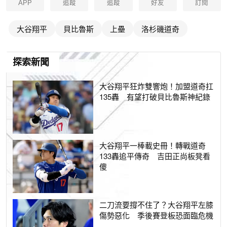
APP
追蹤
追蹤
好友
訂閱
大谷翔平
貝比魯斯
上壘
洛杉磯道奇
探索新聞
大谷翔平狂炸雙響炮！加盟道奇扛
135轟 有望打破貝比魯斯神紀錄
大谷翔平一棒載史冊！轉戰道奇
133轟追平傳奇 吉田正尚板凳看
傻
二刀流要撐不住了？大谷翔平左膝
傷勢惡化 季後賽登板恐面臨危機