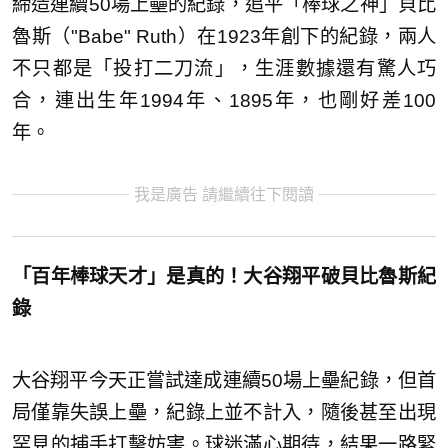
締造連續50場上壘的紀錄，追平「棒球之神」貝比
魯斯（"Babe" Ruth）在1923年創下的紀錄，兩人
不只都是「投打二刀流」，生涯數據還有驚人巧
合，連出生年1994年、1895年，也剛好差100
年。
我是廣告 請繼續往下閱讀
「百年棒球天才」是真的！大谷翔平破貝比魯斯紀
錄
大谷翔平今天正嘗試達成連續50場上壘紀錄，但首
局僅靠失誤上壘，紀錄上並不計入，隨後甚至出現
罕見的捕手打擊妨害。球迷滿心期待，結果一路緊