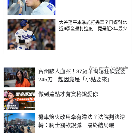
大谷翔平本季能打幾轟？日媒對比
近6季全壘打進度 竟是近3年最少
Recommended by
賓州駭人血案！37歲華裔媳狂砍婆婆
245刀 起因竟是「小姑要來」
PR
做到這點才有資格說愛你
機車熄火改用牽有違法？法院判決逆
轉：騎士罰款銳減 最終結局曝