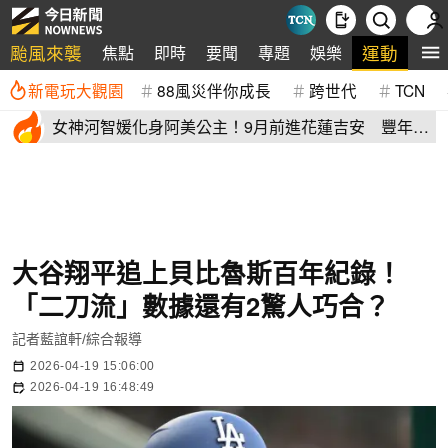
颱風來襲
運動
焦點
即時
要聞
專題
娛樂
全
新電玩大觀園
88風災伴你成長
跨世代
TCN
女神河智媛化身阿美公主！9月前進花蓮吉安 豐年節
尬原民大會舞
大谷翔平追上貝比魯斯百年紀錄！
「二刀流」數據還有2驚人巧合？
記者藍誼軒/綜合報導
2026-04-19 15:06:00
2026-04-19 16:48:49