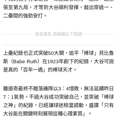
張至第九局，才等到大谷順利發揮，敲出穿過一、
二壘間的強勁安打。
我是廣告 請繼續往下閱讀
上壘紀錄也正式突破50大關，追平「棒球」貝比魯
斯（Babe Ruth）在1923年創下的紀錄，大谷可說
是真的「百年一遇」的棒球天才。
雖道奇最終不敵落磯隊以3：4惜敗，無法延續昨日
7：1氣勢。不過大谷成功突破自己，並突破「棒球
之神」的紀錄，已經讓球迷相當感動，盛讚「只有
大谷能在關鍵時刻展現這種心理素質」。