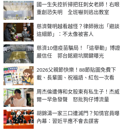
國一生失控折掃把狂刺女老師！右眼
重創恐失明 全班嚇到逃出教室
慈濟聲明越看越怪？律師揪出「避談
這細節」：不太像被害人
慈濟10億疫苗騙局！「這舉動」博證
嚴信任 郭台銘避坑關鍵曝光
2026父親節快樂！88節貼圖免費下
載、長輩圖、祝福語、紅包一次看
周杰倫遭傳和女股東有私生子！杰威
爾一早急發聲 怒批狗仔博流量
胡錦濤一家三口遭滅門？知情官員曝
內幕：習近平應不會去謀害