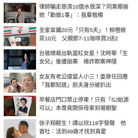
律師騙走慈濟10億水很深？同業揶揄
她「勤做1事」：我輩楷模
全家拿鐵20元「只有5天」！柳橙綠
茶10元 父親節7-11咖啡買2送2
台玻總裁出軌當紅女星！沈時華「生
女兒」後遭拋棄 捲詐欺案神隱
女友有老公還當人小三！姜厚任回應
「我都知道」前夫身分被扒出
早餐店門口禁止停車！只有「SJ始源
可以」本尊竟開保母車到場朝聖
徐子翔輕生！譚以欣118字發聲 他
曾吐：活到49歲才找到真愛