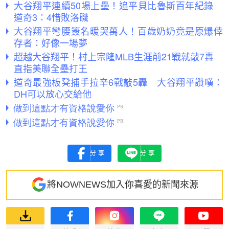
大谷翔平連續50場上壘！追平貝比魯斯百年紀錄
道奇3：4惜敗洛磯
大谷翔平彎腰簽名暖哭萬人！百歲奶奶竟是原爆倖
存者：好像一場夢
超越大谷翔平！村上宗隆MLB生涯前21戰就敲7轟
直指美聯全壘打王
道奇最強板凳捕手拉辛6戰敲5轟 大谷翔平讚嘆：
DH可以放心交給他
分享
分享
將NOWNEWS加入你喜愛的新聞來源