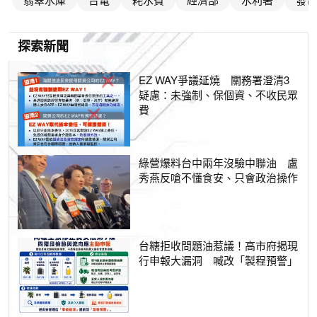
探索新聞
EZ WAY爭議延燒 關務署澄清3
疑慮：未強制、保個資、不收民眾
費
綠營爆料台中兩年沒驗中聯油 盧
秀燕反嗆不懂食安、只會政治操作
台糖拒收問題油惹議！高市府揭現
行申報大漏洞 喊改「製程預警」