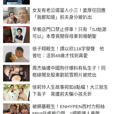
女友有老公還當人小三！姜厚任回應
「我都知道」前夫身分被扒出
早餐店門口禁止停車！只有「SJ始源
可以」本尊竟開保母車到場朝聖
徐子翔輕生！譚以欣118字發聲 他
曾吐：活到49歲才找到真愛
周杰倫遭中國狗仔爆料有私生子！同
框緋聞女股東劉若雪照片被挖出
徐莉玲人生故事宛如8點檔！大三就生
下長子 竟遭前夫騙小孩夭折
被網暴輕生！ENHYPEN西村力粉絲
Mina住處被公開 1細節讓人鼻酸