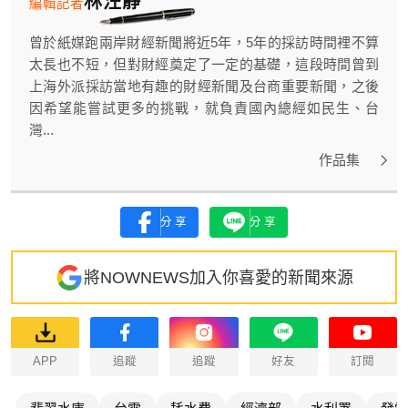
林汪靜
編輯記者
曾於紙媒跑兩岸財經新聞將近5年，5年的採訪時間裡不算
太長也不短，但對財經奠定了一定的基礎，這段時間曾到
上海外派採訪當地有趣的財經新聞及台商重要新聞，之後
因希望能嘗試更多的挑戰，就負責國內總經如民生、台
灣...
作品集
分享
分享
將NOWNEWS加入你喜愛的新聞來源
APP
追蹤
追蹤
好友
訂閱
翡翠水庫
台電
耗水費
經濟部
水利署
發電