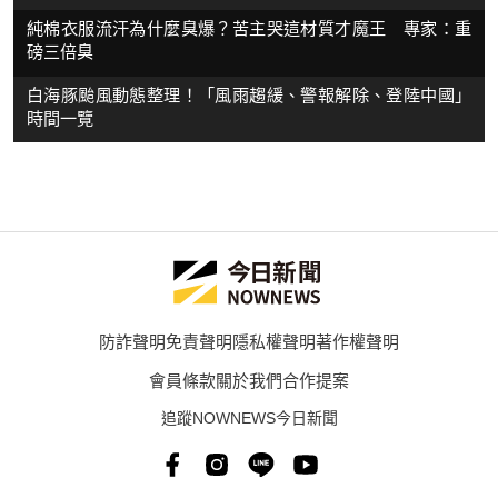
純棉衣服流汗為什麼臭爆？苦主哭這材質才魔王 專家：重
磅三倍臭
白海豚颱風動態整理！「風雨趨緩、警報解除、登陸中國」
時間一覽
防詐聲明
免責聲明
隱私權聲明
著作權聲明
會員條款
關於我們
合作提案
追蹤NOWNEWS今日新聞