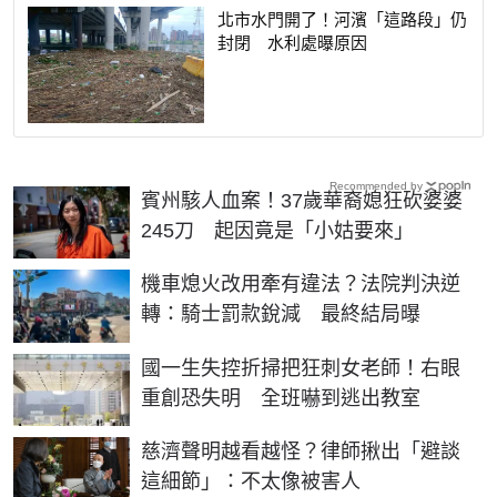
北市水門開了！河濱「這路段」仍
封閉 水利處曝原因
Recommended by
賓州駭人血案！37歲華裔媳狂砍婆婆
245刀 起因竟是「小姑要來」
機車熄火改用牽有違法？法院判決逆
轉：騎士罰款銳減 最終結局曝
國一生失控折掃把狂刺女老師！右眼
重創恐失明 全班嚇到逃出教室
慈濟聲明越看越怪？律師揪出「避談
這細節」：不太像被害人