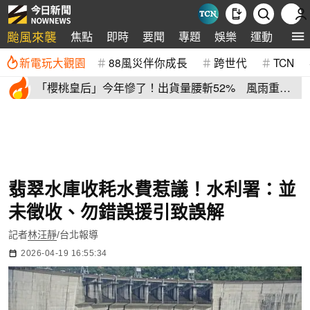
颱風來襲
焦點
即時
要聞
專題
娛樂
運動
全球
新電玩大觀園
88風災伴你成長
跨世代
TCN
「櫻桃皇后」今年慘了！出貨量腰斬52% 風雨重
創、產季提早收尾
翡翠水庫收耗水費惹議！水利署：並
未徵收、勿錯誤援引致誤解
記者
林汪靜
/台北報導
2026-04-19 16:55:34