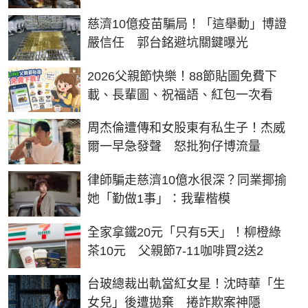
慈濟10億疫苗騙局！「這舉動」博證
嚴信任 郭台銘避坑關鍵曝光
2026父親節快樂！88節貼圖免費下
載、長輩圖、祝福語、紅包一次看
周杰倫遭傳和女股東有私生子！杰威
爾一早急發聲 怒批狗仔博流量
律師騙走慈濟10億水很深？同業揶揄
她「勤做1事」：我輩楷模
全家拿鐵20元「只有5天」！柳橙綠
茶10元 父親節7-11咖啡買2送2
台玻總裁出軌當紅女星！沈時華「生
女兒」後遭拋棄 捲詐欺案神隱