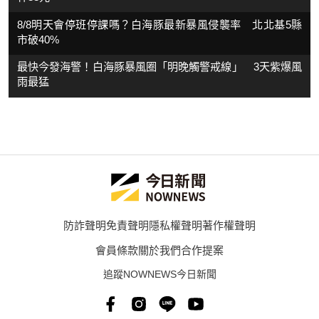
8/8明天會停班停課嗎？白海豚最新暴風侵襲率 北北基5縣
市破40%
最快今發海警！白海豚暴風圈「明晚觸警戒線」 3天紫爆風
雨最猛
防詐聲明
免責聲明
隱私權聲明
著作權聲明
會員條款
關於我們
合作提案
追蹤NOWNEWS今日新聞