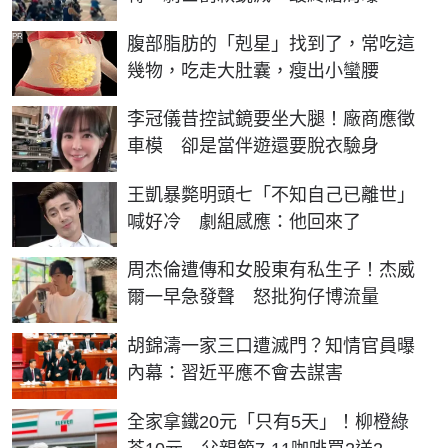
PR
腹部脂肪的「剋星」找到了，常吃這
幾物，吃走大肚囊，瘦出小蠻腰
李冠儀昔控試鏡要坐大腿！廠商應徵
車模 卻是當伴遊還要脫衣驗身
王凱暴斃明頭七「不知自己已離世」
喊好冷 劇組感應：他回來了
周杰倫遭傳和女股東有私生子！杰威
爾一早急發聲 怒批狗仔博流量
胡錦濤一家三口遭滅門？知情官員曝
內幕：習近平應不會去謀害
全家拿鐵20元「只有5天」！柳橙綠