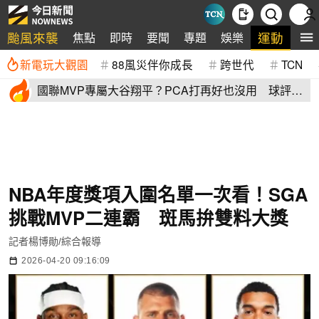
颱風來襲
運動
焦點
即時
要聞
專題
娛樂
全
新電玩大觀園
88風災伴你成長
跨世代
TCN
國聯MVP專屬大谷翔平？PCA打再好也沒用 球評
「1句話」殺死比賽
NBA年度獎項入圍名單一次看！SGA
挑戰MVP二連霸 斑馬拚雙料大獎
記者楊博勛/綜合報導
2026-04-20 09:16:09