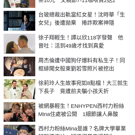
茶10元 父親節7-11咖啡買2送2
台玻總裁出軌當紅女星！沈時華「生
女兒」後遭拋棄 捲詐欺案神隱
徐子翔輕生！譚以欣118字發聲 他
曾吐：活到49歲才找到真愛
周杰倫遭中國狗仔爆料有私生子！同
框緋聞女股東劉若雪照片被挖出
徐莉玲人生故事宛如8點檔！大三就生
下長子 竟遭前夫騙小孩夭折
被網暴輕生！ENHYPEN西村力粉絲
Mina住處被公開 1細節讓人鼻酸
西村力粉絲Mina是誰？名牌大學畢業