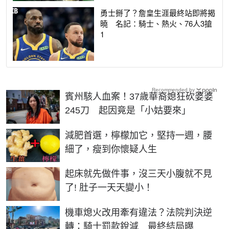
勇士掰了？詹皇生涯最終站即將揭
曉 名記：騎士、熱火、76人3搶
1
Recommended by
賓州駭人血案！37歲華裔媳狂砍婆婆
245刀 起因竟是「小姑要來」
PR
減肥首選，檸檬加它，堅持一週，腰
細了，瘦到你懷疑人生
PR
起床就先做件事，沒三天小腹就不見
了! 肚子一天天變小！
機車熄火改用牽有違法？法院判決逆
轉：騎士罰款銳減 最終結局曝