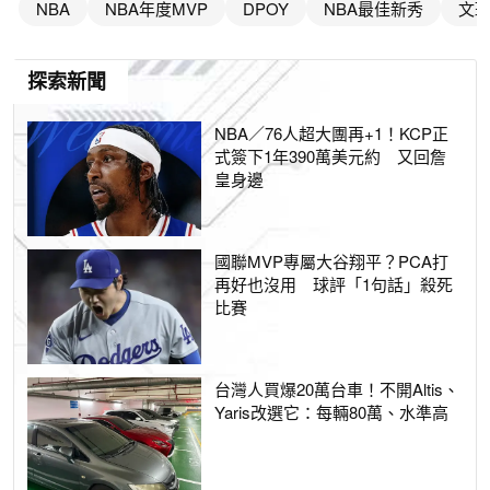
NBA
NBA年度MVP
DPOY
NBA最佳新秀
文
探索新聞
NBA／76人超大團再+1！KCP正
式簽下1年390萬美元約 又回詹
皇身邊
國聯MVP專屬大谷翔平？PCA打
再好也沒用 球評「1句話」殺死
比賽
台灣人買爆20萬台車！不開Altis、
Yaris改選它：每輛80萬、水準高