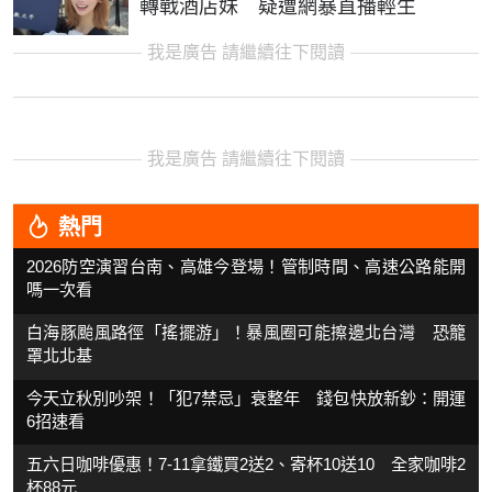
轉戰酒店妹 疑遭網暴直播輕生
我是廣告 請繼續往下閱讀
我是廣告 請繼續往下閱讀
熱門
2026防空演習台南、高雄今登場！管制時間、高速公路能開
嗎一次看
白海豚颱風路徑「搖擺游」！暴風圈可能擦邊北台灣 恐籠
罩北北基
今天立秋別吵架！「犯7禁忌」衰整年 錢包快放新鈔：開運
6招速看
五六日咖啡優惠！7-11拿鐵買2送2、寄杯10送10 全家咖啡2
杯88元