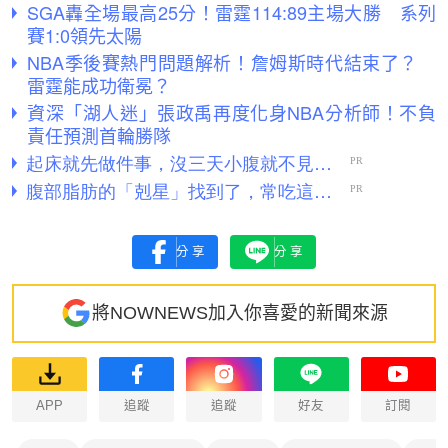
SGA轟全場最高25分！雷霆114:89主場大勝 系列
賽1:0領先太陽
NBA季後賽熱門問題解析！詹姆斯時代結束了？
雷霆能成功衛冕？
資深「湖人迷」張政禹再度化身NBA分析師！不負
責任預測首輪勝隊
分享
分享
將NOWNEWS加入你喜愛的新聞來源
APP
追蹤
追蹤
好友
訂閱