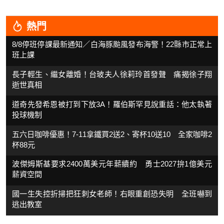
熱門
8/8停班停課最新通知／白海豚颱風發布海警！22縣市正常上
班上課
長子輕生、繼女離婚！台玻夫人徐莉玲首發聲 痛揭徐子翔
逝世真相
道奇先發希恩被打到下放3A！羅伯斯罕見說重話：他太執著
投球機制
五六日咖啡優惠！7-11拿鐵買2送2、寄杯10送10 全家咖啡2
杯88元
波傑姆斯基要求2400萬美元年薪續約 勇士2027拚1億美元
薪資空間
國一生失控折掃把狂刺女老師！右眼重創恐失明 全班嚇到
逃出教室