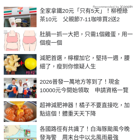
Recommended by
全家拿鐵20元「只有5天」！柳橙綠
茶10元 父親節7-11咖啡買2送2
PR
肚腩一抓一大把，只需1個雞蛋，用一
個瘦一個
PR
減肥首選，檸檬加它，堅持一週，腰
細了，瘦到你懷疑人生
2026普發一萬地方等到了！現金
10000元今開始領取 申請資格一覽
PR
超神減肥神器！橘子不要直接吃，加
點這個！體重天天下降
各國路徑有共識了！白海豚颱風今晚
發海警 周末台中以北風雨最強