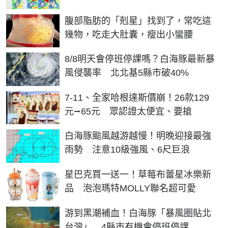
PR
腹部脂肪的「剋星」找到了，常吃這
幾物，吃走大肚囊，瘦出小蠻腰
8/8明天會停班停課嗎？白海豚最新暴
風侵襲率 北北基5縣市破40%
7-11、全家哈根達斯價崩！26款129
元⭢65元 眾認證太便宜、要搶
白海豚颱風越游越慢！明晚迎接最強
雨勢 注意10級強風、6尺巨浪
星巴克買一送一！草莓布蕾星冰樂新
品 泡泡瑪特MOLLY聯名超可愛
游到黑潮補血！白海豚「暴風圈貼北
台灣」 4縣市有機會停班停課