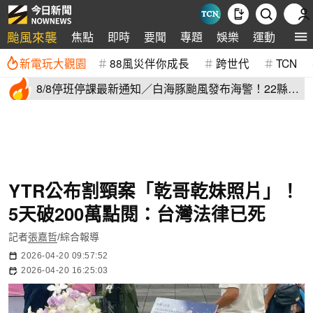
颱風來襲
焦點
即時
要聞
專題
娛樂
運動
全球
新電玩大觀園
88風災伴你成長
跨世代
TCN
8/8停班停課最新通知／白海豚颱風發布海警！22縣市
正常上班上課
YTR公布割頸案「乾哥乾妹照片」！
5天破200萬點閱：台灣法律已死
記者
張嘉哲
/綜合報導
2026-04-20 09:57:52
2026-04-20 16:25:03