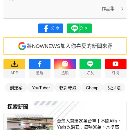
作品集
分享
分享
將NOWNEWS加入你喜愛的新聞來源
APP
追蹤
追蹤
好友
訂閱
割頸案
YouTuber
乾哥乾妹
Cheap
兒少法
探索新聞
台灣人買爆20萬台車！不開Altis、
Yaris改選它：每輛80萬、水準高