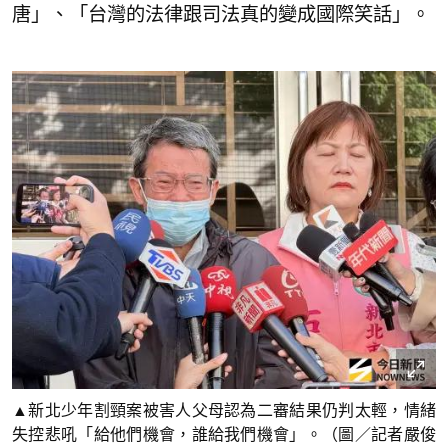
唐」、「台灣的法律跟司法真的變成國際笑話」。
▲新北少年割頸案被害人父母認為二審結果仍判太輕，情緒
失控悲吼「給他們機會，誰給我們機會」。（圖／記者嚴俊