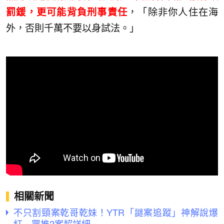
罰鍰，更可能背負刑事責任
，「除非你人住在海
外，否則千萬不要以身試法。」
相關新聞
不只割頸案乾哥乾妹！YTR「謎案追蹤」神解說爆
紅 眾推2案超詳細