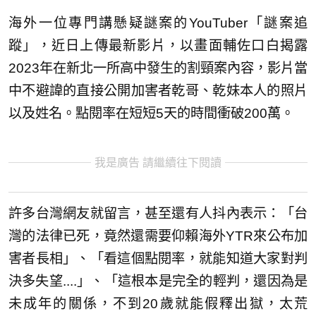
海外一位專門講懸疑謎案的YouTuber「謎案追
蹤」，近日上傳最新影片，以畫面輔佐口白揭露
2023年在新北一所高中發生的割頸案內容，影片當
中不避諱的直接公開加害者乾哥、乾妹本人的照片
以及姓名。點閱率在短短5天的時間衝破200萬。
我是廣告 請繼續往下閱讀
許多台灣網友就留言，甚至還有人抖內表示：「台
灣的法律已死，竟然還需要仰賴海外YTR來公布加
害者長相」、「看這個點閱率，就能知道大家對判
決多失望....」、「這根本是完全的輕判，還因為是
未成年的關係，不到20歲就能假釋出獄，太荒