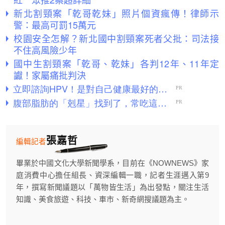
新北割頸案「乾哥乾妹」照片個資瘋傳！律師示
警：最高可罰15萬元
校園安全怎解？新北國中割頸案死者父批：司法接
不住高風險少年
國中生割頸案「乾哥、乾妹」各判12年、11年定
讞！家屬痛批判決
張嘉哲
編輯記者
畢業於中國文化大學新聞學系，目前在《NOWNEWS》家
庭消費中心擔任組長、資深編輯一職，記者生涯邁入第9
年，撰寫新聞議題以「萬物皆生活」為出發點，關注生活
知識、美食旅遊、科技、車市、新奇網搜議題為主。
...