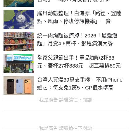
颱風動態整理！白海豚「路徑、登陸
點、風雨、停班停課機率」一覽
統一肉燥麵被擠掉！2026「最強泡
麵」月賣4.6萬杯、狠甩滿漢大餐
全家父親節出手！單品咖啡2杯88
元、寄杯27杯888元 超巨雞排89元
台灣人買爆39萬支手機！不用iPhone
選它：每支免1萬5、CP值水準高
我是廣告 請繼續往下閱讀
我是廣告 請繼續往下閱讀