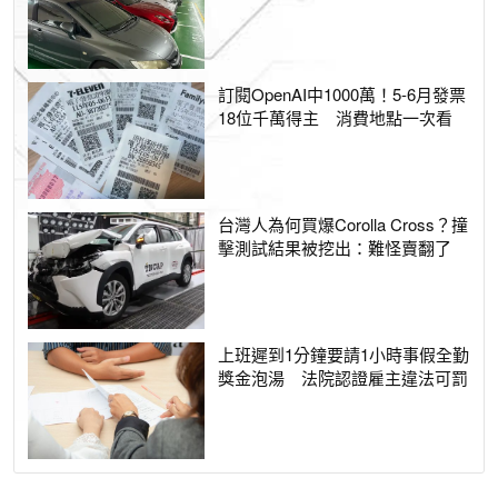
訂閱OpenAI中1000萬！5-6月發票
18位千萬得主 消費地點一次看
台灣人為何買爆Corolla Cross？撞
擊測試結果被挖出：難怪賣翻了
上班遲到1分鐘要請1小時事假全勤
獎金泡湯 法院認證雇主違法可罰