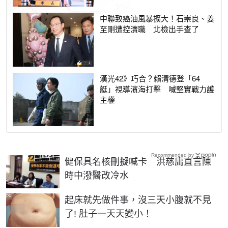
中聯致癌油風暴擴大！石崇良、姜
至剛遭控瀆職 北檢出手查了
漢光42》巧合？賴清德登「64
艇」視導濱海打擊 喊堅實戰力護
主權
Recommended by
健保具名核刪擬喊卡 洪慈庸直言陳
時中潑醫改冷水
PR
起床就先做件事，沒三天小腹就不見
了! 肚子一天天變小！