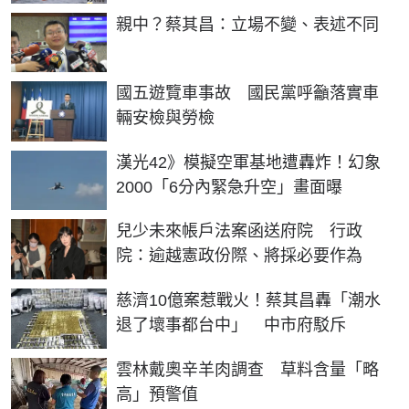
親中？蔡其昌：立場不變、表述不同
國五遊覽車事故 國民黨呼籲落實車
輛安檢與勞檢
漢光42》模擬空軍基地遭轟炸！幻象
2000「6分內緊急升空」畫面曝
兒少未來帳戶法案函送府院 行政
院：逾越憲政份際、將採必要作為
慈濟10億案惹戰火！蔡其昌轟「潮水
退了壞事都台中」 中市府駁斥
雲林戴奧辛羊肉調查 草料含量「略
高」預警值