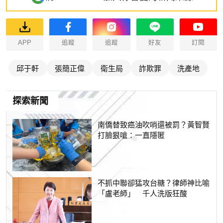
APP
追蹤
追蹤
好友
訂閱
邱于軒
張簡正偉
衛生局
詐欺罪
洗產地
探索新聞
南僑替致癌油吹哨還被罰？黃智賢
打臉狠嗆：一直隱匿
不抓中聯卻猛攻台糖？律師神比喻
「盧老師」 千人洗版狂酸