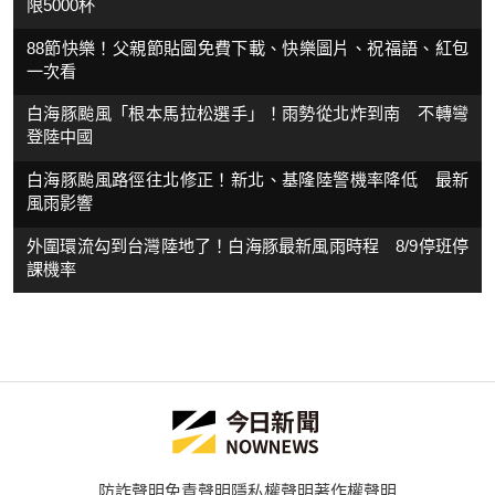
限5000杯
88節快樂！父親節貼圖免費下載、快樂圖片、祝福語、紅包
一次看
白海豚颱風「根本馬拉松選手」！雨勢從北炸到南 不轉彎
登陸中國
白海豚颱風路徑往北修正！新北、基隆陸警機率降低 最新
風雨影響
外圍環流勾到台灣陸地了！白海豚最新風雨時程 8/9停班停
課機率
防詐聲明
免責聲明
隱私權聲明
著作權聲明