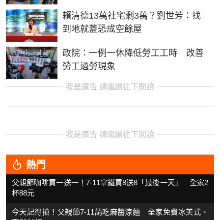
賴清德13萬社宅剩3萬？劉世芳：找
到地就蓋恐成空餘屋
政院：一例一休降低勞工工時 改善
勞工過勞現象
我是廣告 請繼續往下閱讀
我是廣告 請繼續往下閱讀
熱門
父親節咖啡買一送一！7-11拿鐵買8送8「最後一天」 全家2
杯88元
今天記得搶！父親節7-11請吃麻醬涼麵 全家免費冰美式、