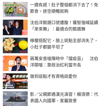
PR
一週有感！肚子整個都消下去了！免
節食，排空順暢就夠
沈伯洋競選口號遭酸！羅智強喊延續
「來來舞」：最適合的競選舞
PR
檸檬搭配它，臉上斑點全部消失了，
小肚子都變平坦了
蔣萬安昔嗆陳時中「擋疫苗」 沈伯
洋開嗆：靠政治紅利當市長
PR
做到這點才有資格說愛你
影／父親節遇漢光演習！賴清德：代
表國人向國軍、家屬致意