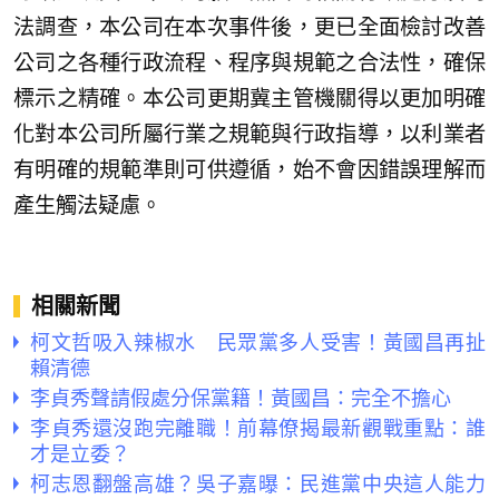
法調查，本公司在本次事件後，更已全面檢討改善
公司之各種行政流程、程序與規範之合法性，確保
標示之精確。本公司更期冀主管機關得以更加明確
化對本公司所屬行業之規範與行政指導，以利業者
有明確的規範準則可供遵循，始不會因錯誤理解而
產生觸法疑慮。
相關新聞
柯文哲吸入辣椒水 民眾黨多人受害！黃國昌再扯
賴清德
李貞秀聲請假處分保黨籍！黃國昌：完全不擔心
李貞秀還沒跑完離職！前幕僚揭最新觀戰重點：誰
才是立委？
柯志恩翻盤高雄？吳子嘉曝：民進黨中央這人能力