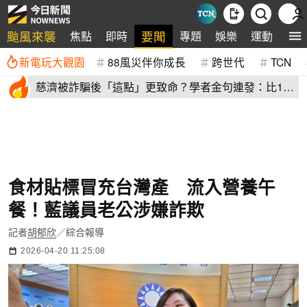
颱風來襲
要聞
焦點
即時
專題
娛樂
運動
全
新電玩大觀園
88風災伴你成長
跨世代
TCN
慈濟被詐騙後「這點」更致命？學者金句連發：比10
億元昂貴
食材貼標冒充台灣產 流入營養午
餐！藍議員老公涉嫌詐欺
記者
胡郁欣
／綜合報導
2026-04-20 11:25:08