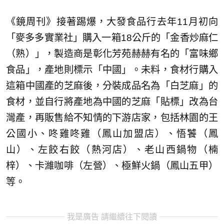
《鏡周刊》接著踢爆，大發食品行去年11月初向
「麥多多實業社」購入一箱18公斤的「金香炒麻仁
（熟）」，製造商是彰化芳苑赫赫有名的「富味鄉
食品」，產地則標示「中國」。未料，食材行購入
這箱中國產的芝麻後，分裝成品名為「白芝麻」的
食材，並自行將產地為中國的芝麻「貼標」改為台
灣產，再販售給不知情的下游店家，包括林園的王
公國小、咚雞咚雞（鳳山加盟店）、悟饕（鳳
山）、左餃右餃（熱河店）、老山西鍋物（楠
梓）、卡濰咖啡（左營）、極鮮火鍋（鳳山五甲）
等。
我是廣告 請繼續往下閱讀