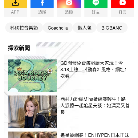
APP
追蹤
追蹤
好友
訂閱
科切拉音樂節
Coachella
懶人包
BIGBANG
探索新聞
GD開發免費遊戲讓大家玩！今
8:18上線 《動森》風格、網址1
次看
西村力粉絲Mina遭網暴輕生！路
人淚憶一起追星美談：她漂亮又善
良
追星被網暴！ENHYPEN日本正妹