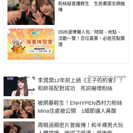
粉絲疑直播輕生 生前畫面全網瘋
傳
2026漫博懶人包／時間、地點、
活動一覽！百位嘉賓、必逛亮點整
理
Recommended by
李潤潤12年前上過《王子的約會》！
和帥哥配對成功 死訊嚇壞粉絲
被網暴輕生！ENHYPEN西村力粉絲
Mina住處被公開 1細節讓人鼻酸
周曉涵親密片曾瘋傳！和半裸男大玩