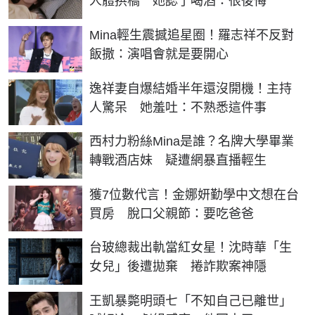
人體拱橋 她認了喝酒：很後悔
Mina輕生震撼追星圈！羅志祥不反對
飯撒：演唱會就是要開心
逸祥妻自爆結婚半年還沒開機！主持
人驚呆 她羞吐：不熟悉這件事
西村力粉絲Mina是誰？名牌大學畢業
轉戰酒店妹 疑遭網暴直播輕生
獲7位數代言！金娜妍勤學中文想在台
買房 脫口父親節：要吃爸爸
台玻總裁出軌當紅女星！沈時華「生
女兒」後遭拋棄 捲詐欺案神隱
王凱暴斃明頭七「不知自己已離世」