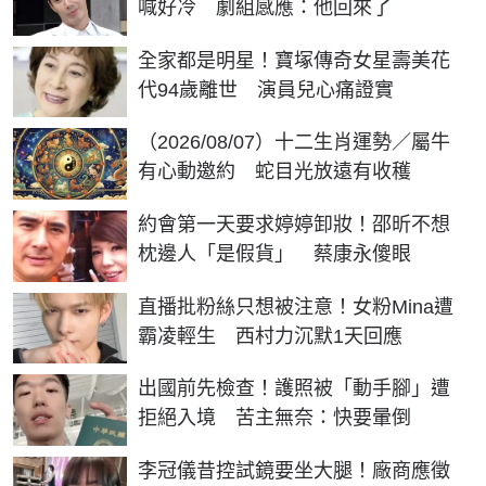
喊好冷 劇組感應：他回來了
全家都是明星！寶塚傳奇女星壽美花
代94歲離世 演員兒心痛證實
（2026/08/07）十二生肖運勢／屬牛
有心動邀約 蛇目光放遠有收穫
約會第一天要求婷婷卸妝！邵昕不想
枕邊人「是假貨」 蔡康永傻眼
直播批粉絲只想被注意！女粉Mina遭
霸凌輕生 西村力沉默1天回應
出國前先檢查！護照被「動手腳」遭
拒絕入境 苦主無奈：快要暈倒
李冠儀昔控試鏡要坐大腿！廠商應徵