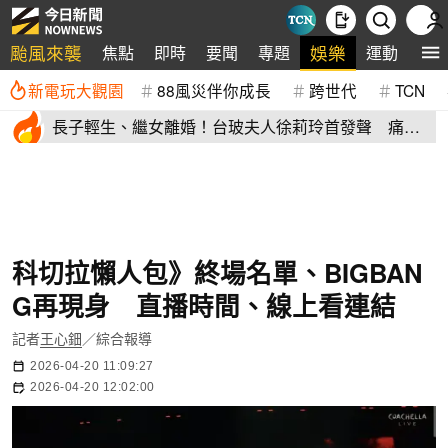
颱風來襲
娛樂
焦點
即時
要聞
專題
運動
全
新電玩大觀園
88風災伴你成長
跨世代
TCN
長子輕生、繼女離婚！台玻夫人徐莉玲首發聲 痛揭
徐子翔逝世真相
科切拉懶人包》終場名單、BIGBAN
G再現身 直播時間、線上看連結
記者
王心鈿
／綜合報導
2026-04-20 11:09:27
2026-04-20 12:02:00