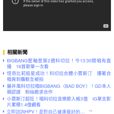
相關新聞
BIGBANG壓軸登第2週科切拉！今13:30開唱有直
播 16首歌單一次看
怪奇比莉追星成功！科切拉合體小賈斯汀 摟著合
唱爽到癱軟全被拍
藤井風科切拉唱BIGBANG〈BAD BOY〉！GD本人
親認證 粉絲跪求合作
小賈斯汀超狂！唱科切拉音樂節入帳3億 IG單支影
片累積1.4億觀看