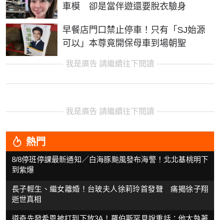
車模 卻是當伴遊還要脫衣驗身
早餐店門口禁止停車！只有「SJ始源
可以」本尊竟開保母車到場朝聖
我是廣告 請繼續往下閱讀
我是廣告 請繼續往下閱讀
熱門
8/8停班停課最新通知／白海豚颱風發布海警！北北基桃明下
到紫爆
長子輕生、繼女離婚！台玻夫人徐莉玲首發聲 痛揭徐子翔
逝世真相
道奇先發希恩被打到下放3A！羅伯斯罕見說重話：他太執著