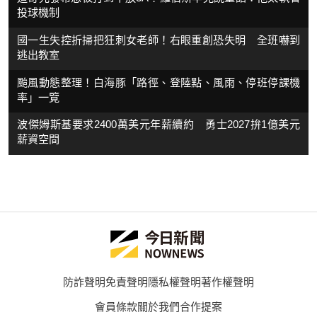
投球機制
國一生失控折掃把狂刺女老師！右眼重創恐失明 全班嚇到
逃出教室
颱風動態整理！白海豚「路徑、登陸點、風雨、停班停課機
率」一覽
波傑姆斯基要求2400萬美元年薪續約 勇士2027拚1億美元
薪資空間
防詐聲明
免責聲明
隱私權聲明
著作權聲明
會員條款
關於我們
合作提案