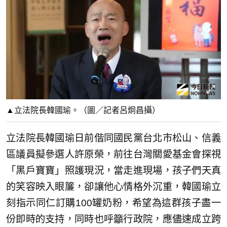
▲立法院長韓國瑜。（圖／記者呂炯昌攝）
立法院長韓國瑜日前偕同國民黨台北市松山、信義
區議員擬參選人許原榮，前往台灣關愛基金會探視
「黑戶寶寶」照護現況，當走進現場，孩子們天真
的笑容映入眼簾，卻讓他心情格外沉重，韓國瑜立
刻指示同仁訂購100罐奶粉，希望為這群孩子盡一
份即時的支持，同時也呼籲行政院，應儘速成立跨