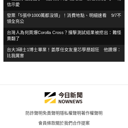
信示愛
發票「5張中1000萬都沒領」！消費地點、明細速看 9/7不
領全充公
台灣人為何買爆Corolla Cross？撞擊測試結果被挖出：難怪
賣翻了
台大3碩士1博士畢業！姜厚任女友童芯學歷超狂 他讚爆：
比我厲害
防詐聲明
免責聲明
隱私權聲明
著作權聲明
會員條款
關於我們
合作提案