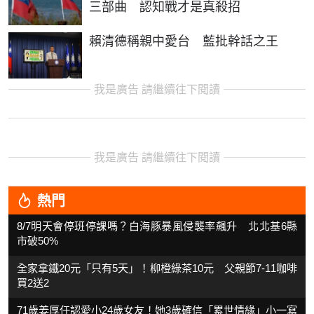
三部曲 認知戰才是真殺招
賴清德稱親中愛台 藍批幹話之王
我是廣告 請繼續往下閱讀
我是廣告 請繼續往下閱讀
熱門
8/7明天會停班停課嗎？白海豚暴風侵襲率飆升 北北基6縣
市破50%
全家拿鐵20元「只有5天」！柳橙綠茶10元 父親節7-11咖啡
買2送2
71歲姜厚任認愛小24歲女友！她3歲確信「累世情緣」小一寫