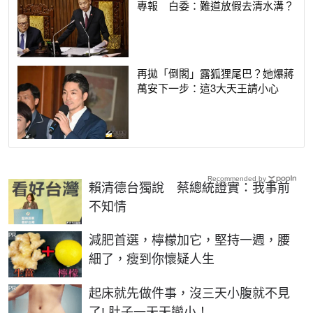
專報 白委：難道放假去清水溝？
再拋「倒閣」露狐狸尾巴？她爆蔣
萬安下一步：這3大天王請小心
Recommended by
賴清德台獨說 蔡總統證實：我事前
不知情
PR
減肥首選，檸檬加它，堅持一週，腰
細了，瘦到你懷疑人生
PR
起床就先做件事，沒三天小腹就不見
了! 肚子一天天變小！