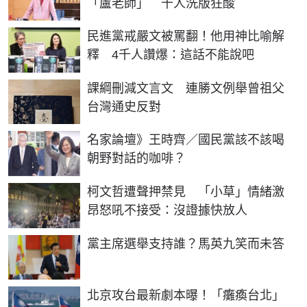
「盧老師」 千人洗版狂酸
民進黨戒嚴文被罵翻！他用神比喻解
釋 4千人讚爆：這話不能說吧
課綱刪減文言文 連勝文例舉曾祖父
台灣通史反對
名家論壇》王時齊／國民黨該不該喝
朝野對話的咖啡？
柯文哲遭聲押禁見 「小草」情緒激
昂怒吼不接受：沒證據快放人
黨主席選舉支持誰？馬英九笑而未答
北京攻台最新劇本曝！「癱瘓台北」