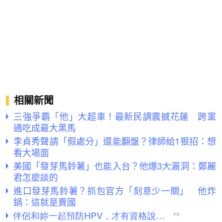
相關新聞
三強爭霸「他」大超車！最新民調震撼花蓮 跨黨
通吃成最大黑馬
李貞秀聲請「假處分」還能翻盤？律師給1狠招：想
看大場面
美國「發芽馬鈴薯」也能入台？他爆3大漏洞：鄭麗
君怎麼談的
進口發芽馬鈴薯？抓包官方「刻意少一關」 他炸
鍋：這就是賣國