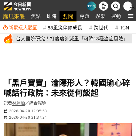
颱風來襲
要聞
焦點
即時
專題
娛樂
運動
全
新電玩大觀園
88風災伴你成長
跨世代
TCN
台大醫院研究！打瘦瘦針減重「可降13種癌症風險」
「黑戶寶寶」淪隱形人？韓國瑜心碎
喊話行政院：未來從何談起
記者
林翊涵
／綜合報導
2026-04-20 12:05:58
2026-04-20 21:37:24