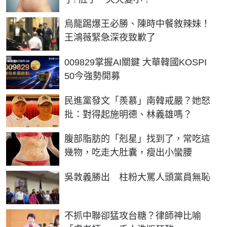
烏龍踢爆王必勝、陳時中餐敘辣妹！
王鴻薇緊急深夜致歉了
PR
009829掌握AI關鍵 大華韓國KOSPI
50今強勢開募
民進黨發文「羨慕」南韓戒嚴？她怒
批：對得起施明德、林義雄嗎？
PR
腹部脂肪的「剋星」找到了，常吃這
幾物，吃走大肚囊，瘦出小蠻腰
吳敦義勝出 柱粉大罵人頭黨員無恥
不抓中聯卻猛攻台糖？律師神比喻