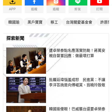
APP
追蹤
追蹤
好友
訂閱
韓國瑜
黑戶寶寶
移工
台灣關愛基金會
許原榮
探索新聞
遭卓榮泰點名應落實防颱！蔣萬安
親自督軍回應：做最壞打算
批羅廷瑋惱羞成怒 民進黨：不讓
李洋答詢是向傅崐萁、翁曉玲致敬
韓國瑜傻眼！巴威襲台還要卓榮泰