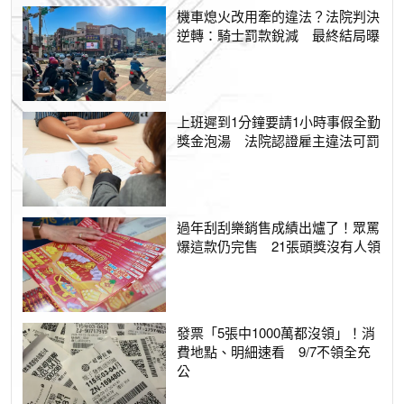
機車熄火改用牽的違法？法院判決
逆轉：騎士罰款銳減 最終結局曝
上班遲到1分鐘要請1小時事假全勤
獎金泡湯 法院認證雇主違法可罰
過年刮刮樂銷售成績出爐了！眾罵
爆這款仍完售 21張頭獎沒有人領
發票「5張中1000萬都沒領」！消
費地點、明細速看 9/7不領全充
公