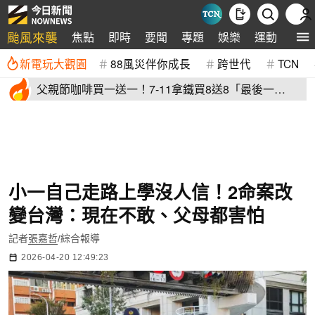
颱風來襲
焦點
即時
要聞
專題
娛樂
運動
全球
新電玩大觀園
88風災伴你成長
跨世代
TCN
父親節咖啡買一送一！7-11拿鐵買8送8「最後一
天」 全家2杯88元
小一自己走路上學沒人信！2命案改
變台灣：現在不敢、父母都害怕
記者
張嘉哲
/綜合報導
2026-04-20 12:49:23