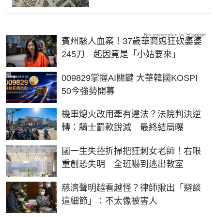
Recommended by
賓州駭人血案！37歲華裔媳狂砍婆婆
245刀 起因竟是「小姑要來」
PR
009829掌握AI關鍵 大華韓國KOSPI
50今強勢開募
機車熄火改用牽有違法？法院判決逆
轉：騎士罰款銳減 最終結局曝
國一生失控折掃把狂刺女老師！右眼
重創恐失明 全班嚇到逃出教室
慈濟聲明越看越怪？律師揪出「避談
這細節」：不太像被害人