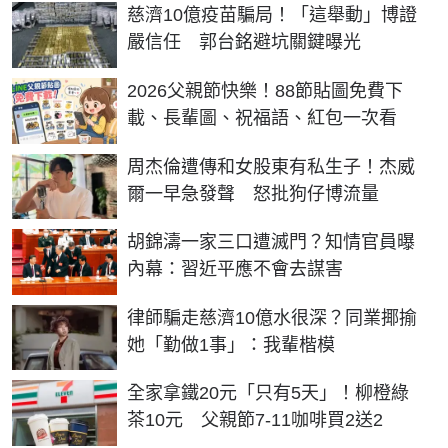
慈濟10億疫苗騙局！「這舉動」博證
嚴信任 郭台銘避坑關鍵曝光
2026父親節快樂！88節貼圖免費下
載、長輩圖、祝福語、紅包一次看
周杰倫遭傳和女股東有私生子！杰威
爾一早急發聲 怒批狗仔博流量
胡錦濤一家三口遭滅門？知情官員曝
內幕：習近平應不會去謀害
律師騙走慈濟10億水很深？同業揶揄
她「勤做1事」：我輩楷模
全家拿鐵20元「只有5天」！柳橙綠
茶10元 父親節7-11咖啡買2送2