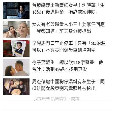
台玻總裁出軌當紅女星！沈時華「生
女兒」後遭拋棄 捲詐欺案神隱
女友有老公還當人小三！姜厚任回應
「我都知道」前夫身分被扒出
早餐店門口禁止停車！只有「SJ始源
可以」本尊竟開保母車到場朝聖
徐子翔輕生！譚以欣118字發聲 他
曾吐：活到49歲才找到真愛
周杰倫遭中國狗仔爆料有私生子！同
框緋聞女股東劉若雪照片被挖出
我是廣告 請繼續往下閱讀