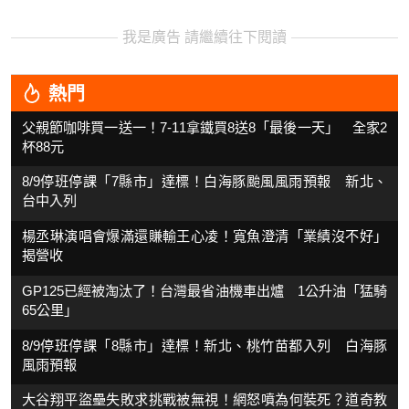
我是廣告 請繼續往下閱讀
熱門
父親節咖啡買一送一！7-11拿鐵買8送8「最後一天」 全家2
杯88元
8/9停班停課「7縣市」達標！白海豚颱風風雨預報 新北、
台中入列
楊丞琳演唱會爆滿還賺輸王心凌！寬魚澄清「業績沒不好」
揭營收
GP125已經被淘汰了！台灣最省油機車出爐 1公升油「猛騎
65公里」
8/9停班停課「8縣市」達標！新北、桃竹苗都入列 白海豚
風雨預報
大谷翔平盜壘失敗求挑戰被無視！網怒噴為何裝死？道奇教