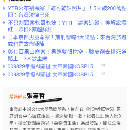
YTR公布割頸案「乾哥乾妹照片」！5天破200萬點
閱：台灣法律已死
不只割頸案乾哥乾妹！YTR「謎案追蹤」神解說爆
紅 眾推2案超詳細
日本京都男童命案！前刑警曝4大疑點：來台灣旅遊
或也是故佈疑陣
彰化百果山命案！男遭雙眼挖空、臉皮削去慘死道
路上 2人涉重嫌
張嘉哲
編輯記者
畢業於中國文化大學新聞學系，目前在《NOWNEWS》家
庭消費中心擔任組長、資深編輯一職，記者生涯邁入第9
年，撰寫新聞議題以「萬物皆生活」為出發點，關注生活
知識、美食旅遊、科技、車市、新奇網搜議題為主。