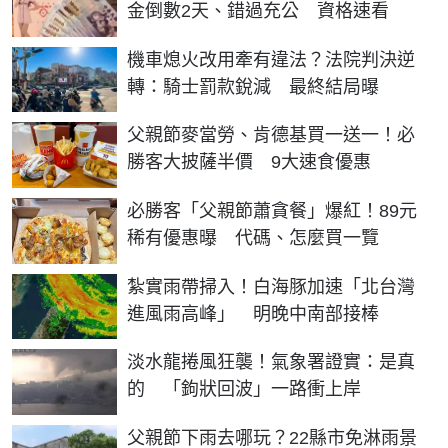
金倒數2天、錯過充公 資格速看
機車熄火改用牽有違法？法院判決逆
轉：騎士罰款銳減 最終結局曝
父親節麥當勞、肯德基買一送一！必
勝客大披薩半價 9大速食優惠
必勝客「父親節蕭貪餐」爆紅！89元
稀有優惠曝 代碼、怎麼買一覽
紮實雨帶掃入！白海豚加速「北台灣
進風雨高峰」 明晚中南部接棒
淡水龍捲風狂襲！氣象署證實：是真
的 「鉤狀回波」一路衝上岸
父親節下雨去哪玩？22縣市免淋雨景