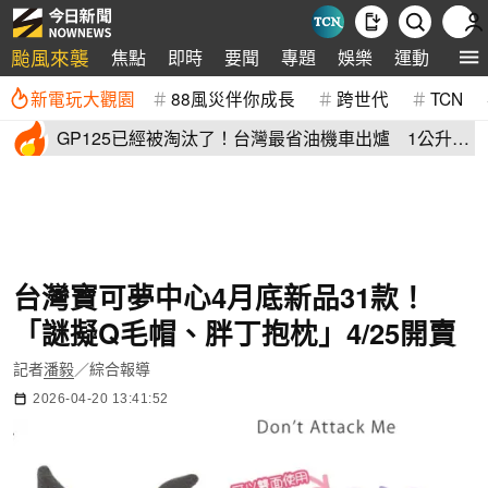
颱風來襲
焦點
即時
要聞
專題
娛樂
運動
全球
新電玩大觀園
88風災伴你成長
跨世代
TCN
GP125已經被淘汰了！台灣最省油機車出爐 1公升油
「猛騎65公里」
台灣寶可夢中心4月底新品31款！
「謎擬Q毛帽、胖丁抱枕」4/25開賣
記者
潘毅
／綜合報導
2026-04-20 13:41:52