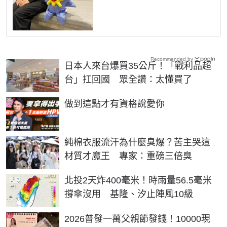
Recommended by
日本人來台爆買35公斤！「戰利品超
台」扛回國 眾全讚：太懂買了
PR
做到這點才有資格說愛你
純棉衣服流汗為什麼臭爆？苦主哭這
材質才魔王 專家：重磅三倍臭
北投2天炸400毫米！時雨量56.5毫米
撐傘沒用 基隆、汐止陣風10級
2026普發一萬父親節發錢！10000現