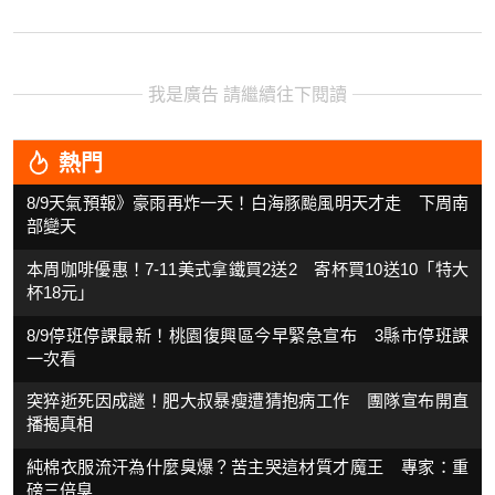
我是廣告 請繼續往下閱讀
熱門
8/9天氣預報》豪雨再炸一天！白海豚颱風明天才走 下周南
部變天
本周咖啡優惠！7-11美式拿鐵買2送2 寄杯買10送10「特大
杯18元」
8/9停班停課最新！桃園復興區今早緊急宣布 3縣市停班課
一次看
突猝逝死因成謎！肥大叔暴瘦遭猜抱病工作 團隊宣布開直
播揭真相
純棉衣服流汗為什麼臭爆？苦主哭這材質才魔王 專家：重
磅三倍臭