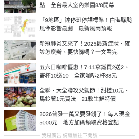
點 全台最大室內樂園8/8開幕
「9地區」達停班停課標準！白海豚颱
風今影響最劇 最新風雨預報
新冠肺炎又來了！2026最新症狀、確
診怎麼辦、要快篩嗎？一文看完
五六日咖啡優惠！7-11拿鐵買2送2、
寄杯10送10 全家咖啡2杯88元
全聯、大全聯攻父親節！甜橙10元、
馬鈴薯1元買法 21款生鮮特價
2026普發一萬又要發錢了！每人現金
5000元 地方加碼領取資格登記
我是廣告 請繼續往下閱讀