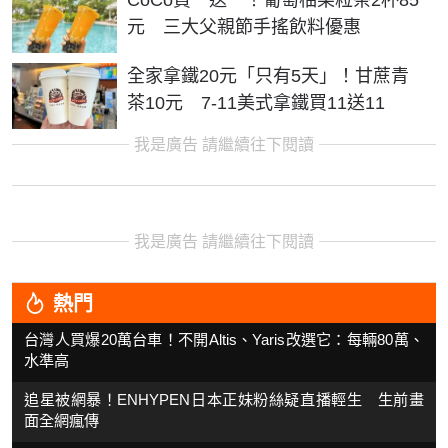
CoCo買一送一！葡萄柚果粒茶2杯85
元 三大父親節手搖飲料優惠
全家拿鐵20元「只有5天」！甘蔗青
茶10元 7-11美式拿鐵買11送11
我是廣告 請繼續往下閱讀
我是廣告 請繼續往下閱讀
熱門
台灣人買爆20萬台車！不開Altis、Yaris改選它：每輛80萬、
水準高
追星被網暴！ENHYPEN日本正妹粉絲疑直播輕生 生前畫
面全網瘋傳