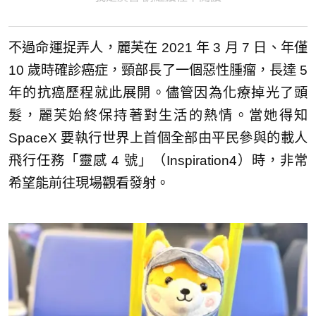
不過命運捉弄人，麗芙在 2021 年 3 月 7 日、年僅
10 歲時確診癌症，頸部長了一個惡性腫瘤，長達 5
年的抗癌歷程就此展開。儘管因為化療掉光了頭
髮，麗芙始終保持著對生活的熱情。當她得知
SpaceX 要執行世界上首個全部由平民參與的載人
飛行任務「靈感 4 號」（Inspiration4）時，非常
希望能前往現場觀看發射。