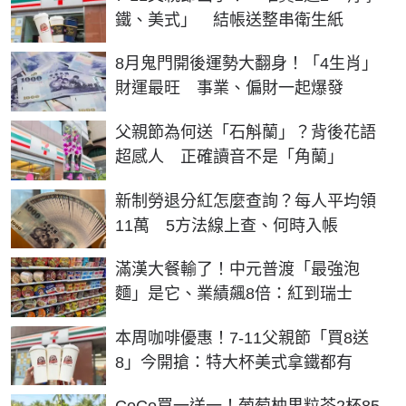
鐵、美式」 結帳送整串衛生紙
8月鬼門開後運勢大翻身！「4生肖」
財運最旺 事業、偏財一起爆發
父親節為何送「石斛蘭」？背後花語
超感人 正確讀音不是「角蘭」
新制勞退分紅怎麼查詢？每人平均領
11萬 5方法線上查、何時入帳
滿漢大餐輸了！中元普渡「最強泡
麵」是它、業績飆8倍：紅到瑞士
本周咖啡優惠！7-11父親節「買8送
8」今開搶：特大杯美式拿鐵都有