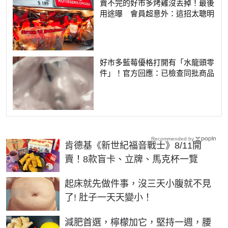
賣不完的好市多烤雞沒丟掉！最後
用途曝 會員超意外：這招太聰明
好市多藍莓優格打開有「水龍頭零
件」！官方回應：已檢查同批商品
Recommended by
肯德基《新世紀福音戰士》8/11開
賣！8款盲卡、立牌、馬克杯一覽
PR
起床就先做件事，沒三天小腹就不見
了! 肚子一天天變小！
PR
減肥首選，檸檬加它，堅持一週，腰