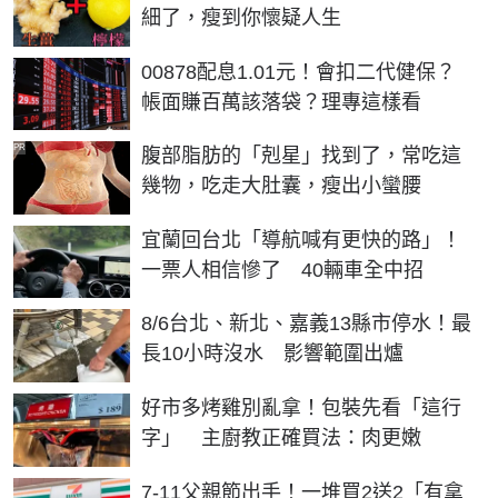
細了，瘦到你懷疑人生
00878配息1.01元！會扣二代健保？
帳面賺百萬該落袋？理專這樣看
PR
腹部脂肪的「剋星」找到了，常吃這
幾物，吃走大肚囊，瘦出小蠻腰
宜蘭回台北「導航喊有更快的路」！
一票人相信慘了 40輛車全中招
8/6台北、新北、嘉義13縣市停水！最
長10小時沒水 影響範圍出爐
好市多烤雞別亂拿！包裝先看「這行
字」 主廚教正確買法：肉更嫩
7-11父親節出手！一堆買2送2「有拿