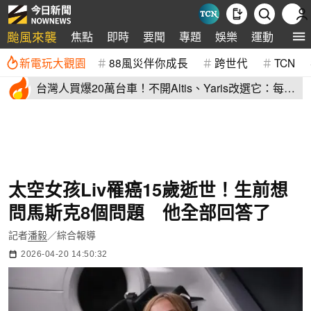
颱風來襲
焦點
即時
要聞
專題
娛樂
運動
全球
新電玩大觀園
88風災伴你成長
跨世代
TCN
台灣人買爆20萬台車！不開Altis、Yaris改選它：每輛
80萬、水準高
太空女孩Liv罹癌15歲逝世！生前想
問馬斯克8個問題 他全部回答了
記者
潘毅
／綜合報導
2026-04-20 14:50:32