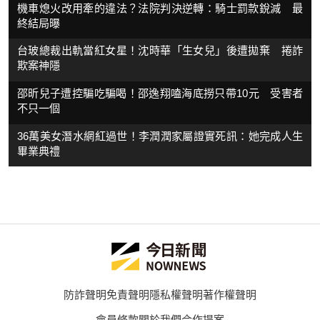
機車熄火改用牽的違法？法院判決逆轉：騎士罰款銳減 最
終結局曝
台玻總裁出軌當紅女星！沈時華「生女兒」後遭拋棄 捲詐
欺案神隱
邵昕兒子遭控騙吃騙喝！邵逸翔嗑海底撈只帶10元 受害者
不只一個
36萬美女潛水網紅過世！李潤潤家屬證實死訊：她完成人生
畢業典禮
防詐聲明
免責聲明
隱私權聲明
著作權聲明
會員條款
關於我們
合作提案