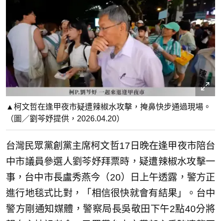
▲柯文哲在逢甲夜市疑遭辣椒水攻擊，掩鼻快步通過現場。
（圖／劉芩妤提供，2026.04.20）
台灣民眾黨創黨主席柯文哲17日晚在逢甲夜市陪台
中市議員參選人劉芩妤拜票時，疑遭辣椒水攻擊一
事，台中市長盧秀燕今（20）日上午透露，警方正
進行地毯式比對，「相信很快就會有結果」。台中
警方剛通知媒體，警察局長吳敬田下午2點40分將