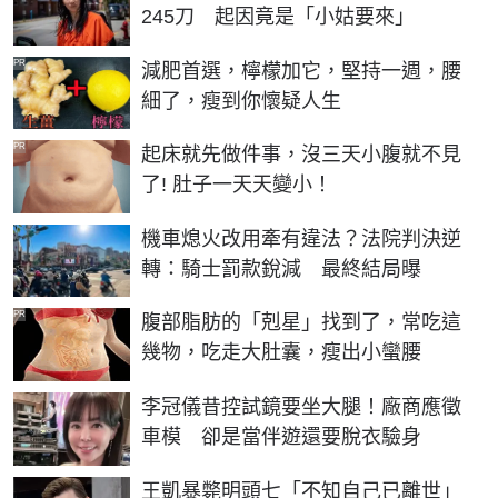
245刀 起因竟是「小姑要來」
PR
減肥首選，檸檬加它，堅持一週，腰
細了，瘦到你懷疑人生
PR
起床就先做件事，沒三天小腹就不見
了! 肚子一天天變小！
機車熄火改用牽有違法？法院判決逆
轉：騎士罰款銳減 最終結局曝
PR
腹部脂肪的「剋星」找到了，常吃這
幾物，吃走大肚囊，瘦出小蠻腰
李冠儀昔控試鏡要坐大腿！廠商應徵
車模 卻是當伴遊還要脫衣驗身
王凱暴斃明頭七「不知自己已離世」