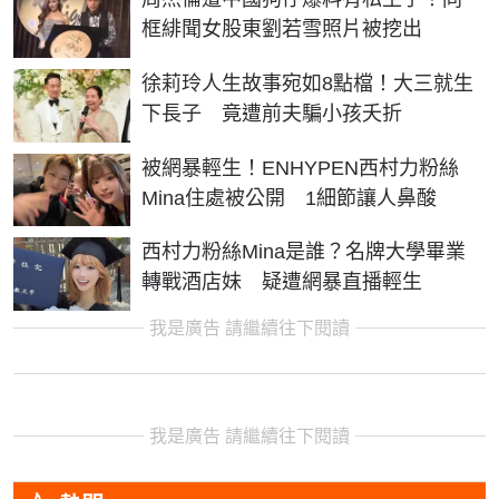
框緋聞女股東劉若雪照片被挖出
徐莉玲人生故事宛如8點檔！大三就生
下長子 竟遭前夫騙小孩夭折
被網暴輕生！ENHYPEN西村力粉絲
Mina住處被公開 1細節讓人鼻酸
西村力粉絲Mina是誰？名牌大學畢業
轉戰酒店妹 疑遭網暴直播輕生
我是廣告 請繼續往下閱讀
我是廣告 請繼續往下閱讀