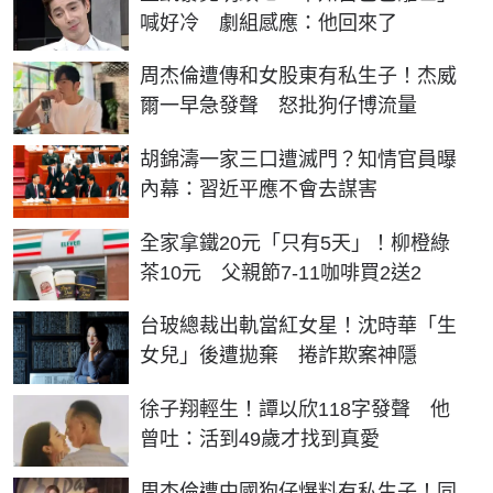
喊好冷 劇組感應：他回來了
周杰倫遭傳和女股東有私生子！杰威
爾一早急發聲 怒批狗仔博流量
胡錦濤一家三口遭滅門？知情官員曝
內幕：習近平應不會去謀害
全家拿鐵20元「只有5天」！柳橙綠
茶10元 父親節7-11咖啡買2送2
台玻總裁出軌當紅女星！沈時華「生
女兒」後遭拋棄 捲詐欺案神隱
徐子翔輕生！譚以欣118字發聲 他
曾吐：活到49歲才找到真愛
周杰倫遭中國狗仔爆料有私生子！同