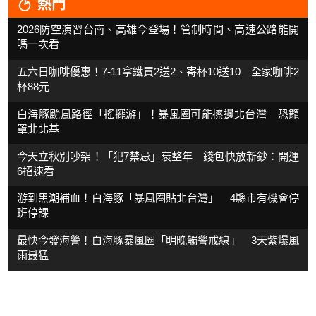
熱門
2026防空演習台南、高雄今登場！管制時間、高速公路能開
嗎一次看
五六日咖啡優惠！7-11拿鐵買2送2、寄杯10送10 全家咖啡2
杯88元
白海豚颱風路徑「搖擺游」！暴風圈可能擦邊北台灣 恐籠
罩北北基
今天立秋別吵架！「犯7禁忌」衰整年 錢包快放新鈔：開運
6招速看
游到黑潮補血！白海豚「暴風圈貼北台灣」 4縣市有機會停
班停課
最快今發海警！白海豚暴風圈「明晚觸警戒線」 3天紫爆風
雨最猛