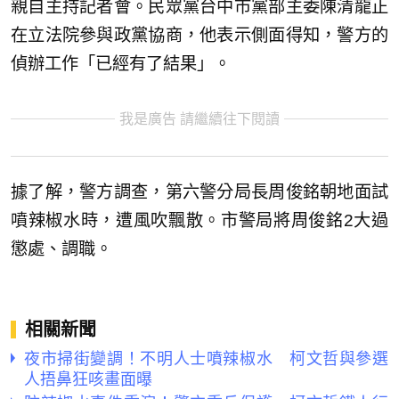
親自主持記者會。民眾黨台中市黨部主委陳清龍正
在立法院參與政黨協商，他表示側面得知，警方的
偵辦工作「已經有了結果」。
我是廣告 請繼續往下閱讀
據了解，警方調查，第六警分局長周俊銘朝地面試
噴辣椒水時，遭風吹飄散。市警局將周俊銘2大過
懲處、調職。
相關新聞
夜市掃街變調！不明人士噴辣椒水 柯文哲與參選
人捂鼻狂咳畫面曝