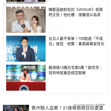
陳智菡被抓包仿《VOGUE》祝賀
柯文哲！他吐槽：侵權習以為常
台北人最不買單！725凱道「不成
功」居冠 他驚：重賞蔣萬安耳光
賴清德13萬社宅剩3萬？劉世芳：
找到地就蓋恐成空餘屋
Recommended by
賓州駭人血案！37歲華裔媳狂砍婆婆