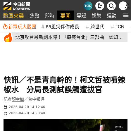
颱風來襲
要聞
焦點
即時
專題
娛樂
運動
全
新電玩大觀園
88風災伴你成長
跨世代
TCN
北京攻台最新劇本曝！「癱瘓台北」三部曲 認知戰
才是真殺招
快訊／不是青鳥幹的！柯文哲被噴辣
椒水 分局長測試誤觸遭拔官
記者
顏幸如
／台中報導
2026-04-20 14:12:46
2026-04-20 14:28:40