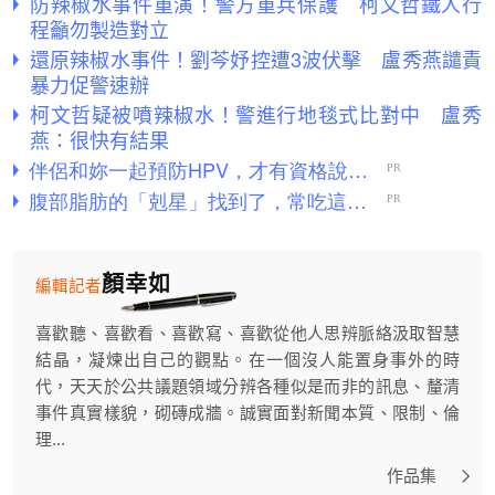
防辣椒水事件重演！警方重兵保護 柯文哲鐵人行
程籲勿製造對立
還原辣椒水事件！劉芩妤控遭3波伏擊 盧秀燕譴責
暴力促警速辦
柯文哲疑被噴辣椒水！警進行地毯式比對中 盧秀
燕：很快有結果
顏幸如
編輯記者
喜歡聽、喜歡看、喜歡寫、喜歡從他人思辨脈絡汲取智慧
結晶，凝煉出自己的觀點。在一個沒人能置身事外的時
代，天天於公共議題領域分辨各種似是而非的訊息、釐清
事件真實樣貌，砌磚成牆。誠實面對新聞本質、限制、倫
理...
作品集