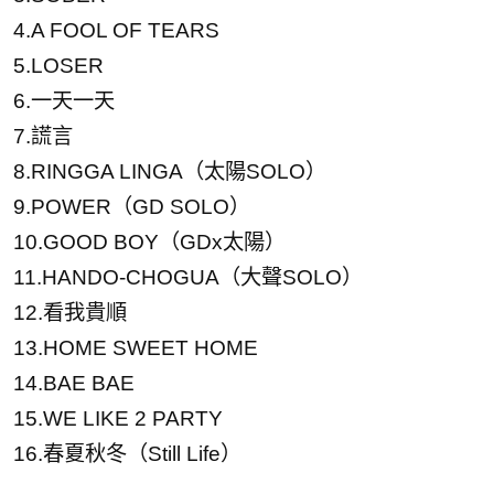
4.A FOOL OF TEARS
5.LOSER
6.一天一天
7.謊言
8.RINGGA LINGA（太陽SOLO）
9.POWER（GD SOLO）
10.GOOD BOY（GDx太陽）
11.HANDO-CHOGUA（大聲SOLO）
12.看我貴順
13.HOME SWEET HOME
14.BAE BAE
15.WE LIKE 2 PARTY
16.春夏秋冬（Still Life）