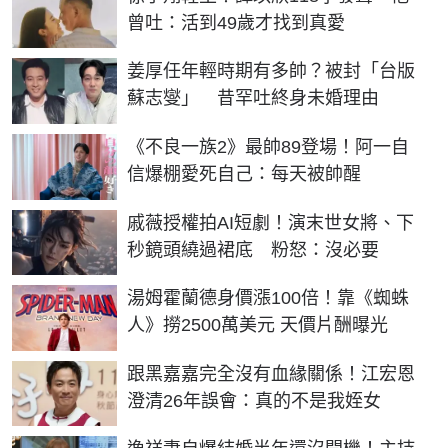
曾吐：活到49歲才找到真愛
姜厚任年輕時期有多帥？被封「台版
蘇志燮」 昔罕吐終身未婚理由
《不良一族2》最帥89登場！阿一自
信爆棚愛死自己：每天被帥醒
戚薇授權拍AI短劇！演末世女將、下
秒鏡頭繞過裙底 粉怒：沒必要
湯姆霍蘭德身價漲100倍！靠《蜘蛛
人》撈2500萬美元 天價片酬曝光
跟黑嘉嘉完全沒有血緣關係！江宏恩
澄清26年誤會：真的不是我姪女