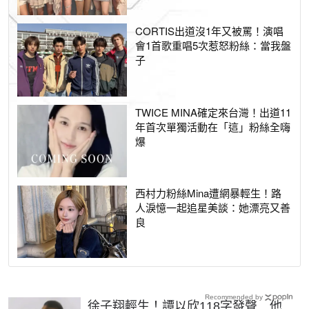
CORTIS出道沒1年又被罵！演唱
會1首歌重唱5次惹怒粉絲：當我盤
子
TWICE MINA確定來台灣！出道11
年首次單獨活動在「這」粉絲全嗨
爆
西村力粉絲Mina遭網暴輕生！路
人淚憶一起追星美談：她漂亮又善
良
Recommended by
徐子翔輕生！譚以欣118字發聲 他