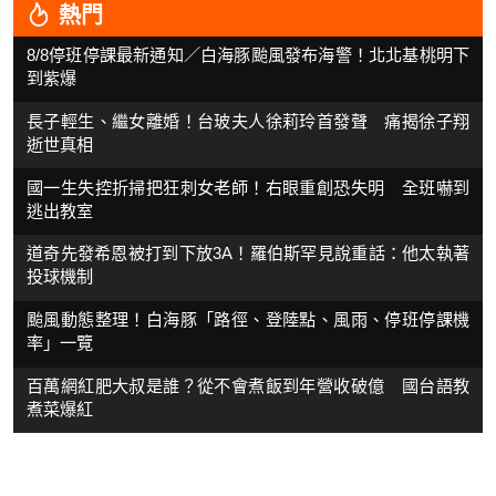
熱門
8/8停班停課最新通知／白海豚颱風發布海警！北北基桃明下
到紫爆
長子輕生、繼女離婚！台玻夫人徐莉玲首發聲 痛揭徐子翔
逝世真相
國一生失控折掃把狂刺女老師！右眼重創恐失明 全班嚇到
逃出教室
道奇先發希恩被打到下放3A！羅伯斯罕見說重話：他太執著
投球機制
颱風動態整理！白海豚「路徑、登陸點、風雨、停班停課機
率」一覽
百萬網紅肥大叔是誰？從不會煮飯到年營收破億 國台語教
煮菜爆紅