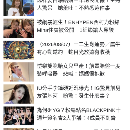
逸祥妻自爆結婚半年還沒開機！主持
人驚呆 她羞吐：不熟悉這件事
被網暴輕生！ENHYPEN西村力粉絲
Mina住處被公開 1細節讓人鼻酸
（2026/08/07）十二生肖運勢／屬牛
有心動邀約 蛇目光放遠有收穫
愷樂雙胞胎女兒早產！前置胎盤一度
裝呼吸器 悲喊：媽媽很抱歉
IU分手李鐘碩近況曝光！IG驚見前男
友張基河 粉驚：發生什麼事？
為何砸YG？粉絲點名BLACKPINK十
週年簽名會2大爭議：4成員不到齊