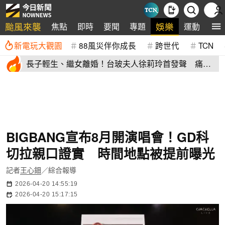
颱風來襲
娛樂
焦點
即時
要聞
專題
運動
全
新電玩大觀園
88風災伴你成長
跨世代
TCN
長子輕生、繼女離婚！台玻夫人徐莉玲首發聲 痛揭
徐子翔逝世真相
BIGBANG宣布8月開演唱會！GD科
切拉親口證實 時間地點被提前曝光
記者
王心鈿
／綜合報導
2026-04-20 14:55:19
2026-04-20 15:17:15