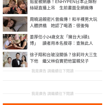
追星被網暴！ENHYPEN日本正妹粉
絲疑直播上吊 生前畫面全網瘋傳
周曉涵親密片曾瘋傳！和半裸男大玩
人體拱橋 她認了喝酒：很後悔
姜厚任小24歲女友「擁台大3碩1
博」 讀者用本名搜尋：查無此人
徐子翔和台玻沒關係？徐莉玲大三生
下他 繼父林伯實把他當親兒子
我是廣告 請繼續往下閱讀
我是廣告 請繼續往下閱讀