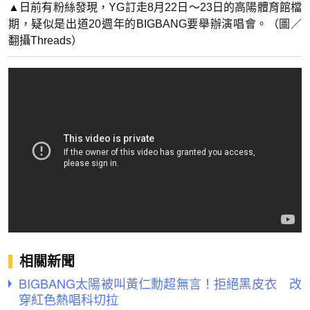
▲日前有粉絲發現，YG訂走8月22日～23日的高陽體育館檔
期，疑似是出道20週年的BIGBANG要舉辦演唱會。（圖／
翻攝Threads）
相關新聞
BIGBANG太陽被叫黃仁勳超無言！拒絕黑皮衣 改
穿紅色熱唱科切拉