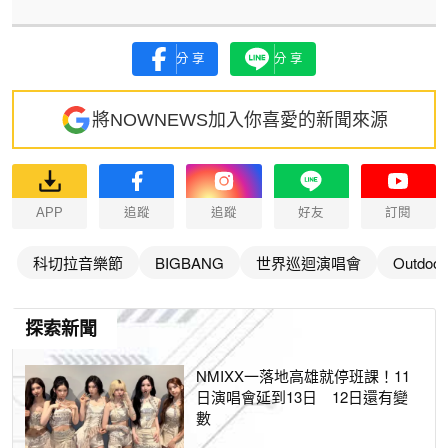
分享
分享
將NOWNEWS加入你喜愛的新聞來源
APP
追蹤
追蹤
好友
訂閱
科切拉音樂節
BIGBANG
世界巡迴演唱會
Outdoor
探索新聞
NMIXX一落地高雄就停班課！11
日演唱會延到13日 12日還有變
數