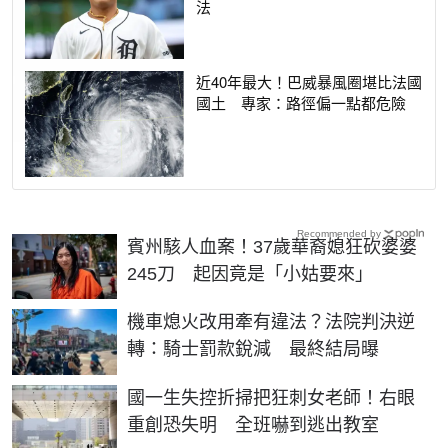
法
近40年最大！巴威暴風圈堪比法國
國土 專家：路徑偏一點都危險
Recommended by
賓州駭人血案！37歲華裔媳狂砍婆婆
245刀 起因竟是「小姑要來」
機車熄火改用牽有違法？法院判決逆
轉：騎士罰款銳減 最終結局曝
國一生失控折掃把狂刺女老師！右眼
重創恐失明 全班嚇到逃出教室