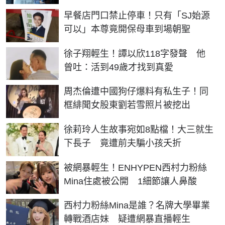
早餐店門口禁止停車！只有「SJ始源
可以」本尊竟開保母車到場朝聖
徐子翔輕生！譚以欣118字發聲 他
曾吐：活到49歲才找到真愛
周杰倫遭中國狗仔爆料有私生子！同
框緋聞女股東劉若雪照片被挖出
徐莉玲人生故事宛如8點檔！大三就生
下長子 竟遭前夫騙小孩夭折
被網暴輕生！ENHYPEN西村力粉絲
Mina住處被公開 1細節讓人鼻酸
西村力粉絲Mina是誰？名牌大學畢業
轉戰酒店妹 疑遭網暴直播輕生