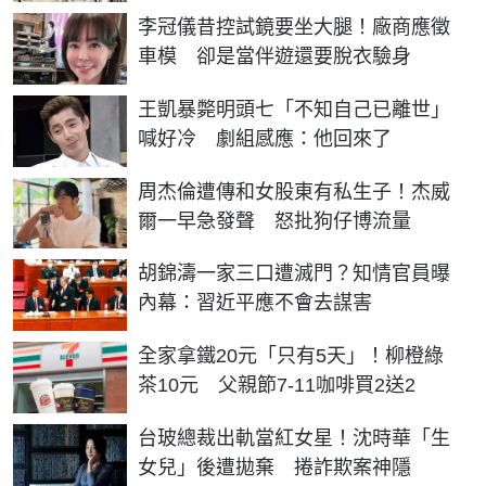
李冠儀昔控試鏡要坐大腿！廠商應徵
車模 卻是當伴遊還要脫衣驗身
王凱暴斃明頭七「不知自己已離世」
喊好冷 劇組感應：他回來了
周杰倫遭傳和女股東有私生子！杰威
爾一早急發聲 怒批狗仔博流量
胡錦濤一家三口遭滅門？知情官員曝
內幕：習近平應不會去謀害
全家拿鐵20元「只有5天」！柳橙綠
茶10元 父親節7-11咖啡買2送2
台玻總裁出軌當紅女星！沈時華「生
女兒」後遭拋棄 捲詐欺案神隱