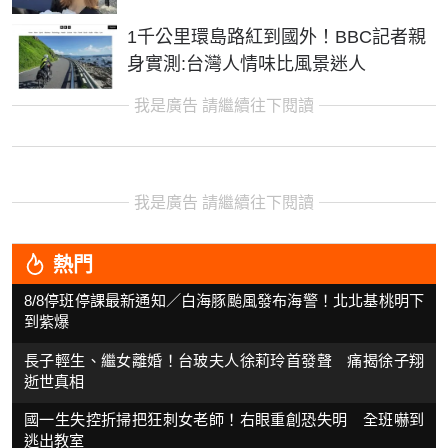
1千公里環島路紅到國外！BBC記者親
身實測:台灣人情味比風景迷人
我是廣告 請繼續往下閱讀
我是廣告 請繼續往下閱讀
熱門
8/8停班停課最新通知／白海豚颱風發布海警！北北基桃明下
到紫爆
長子輕生、繼女離婚！台玻夫人徐莉玲首發聲 痛揭徐子翔
逝世真相
國一生失控折掃把狂刺女老師！右眼重創恐失明 全班嚇到
逃出教室