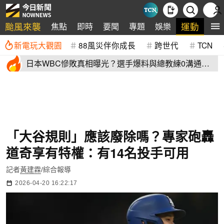
颱風來襲
運動
焦點
即時
要聞
專題
娛樂
全
新電玩大觀園
88風災伴你成長
跨世代
TCN
日本WBC慘敗真相曝光？選手爆料與總教練0溝通
連大谷翔平都吐槽
「大谷規則」應該廢除嗎？專家砲轟
道奇享有特權：有14名投手可用
記者
黃建霖
/綜合報導
2026-04-20 16:22:17