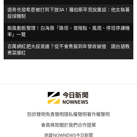
道奇先發希恩被打到下放3A！羅伯斯罕見說重話：他太執著
投球機制
颱風動態整理！白海豚「路徑、登陸點、風雨、停班停課機
率」一覽
百萬網紅肥大叔是誰？從不會煮飯到年營收破億 國台語教
煮菜爆紅
防詐聲明
免責聲明
隱私權聲明
著作權聲明
會員條款
關於我們
合作提案
追蹤NOWNEWS今日新聞