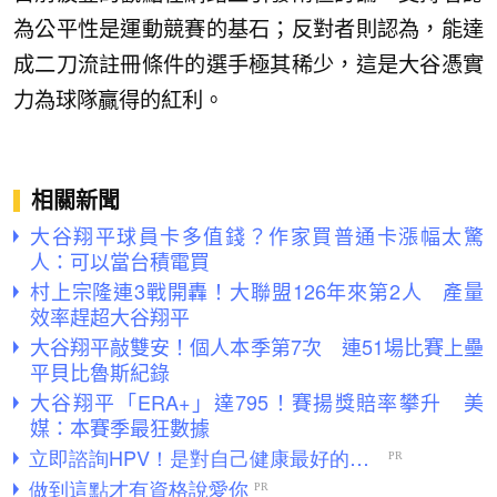
為公平性是運動競賽的基石；反對者則認為，能達
成二刀流註冊條件的選手極其稀少，這是大谷憑實
力為球隊贏得的紅利。
相關新聞
大谷翔平球員卡多值錢？作家買普通卡漲幅太驚
人：可以當台積電買
村上宗隆連3戰開轟！大聯盟126年來第2人 產量
效率趕超大谷翔平
大谷翔平敲雙安！個人本季第7次 連51場比賽上壘
平貝比魯斯紀錄
大谷翔平「ERA+」達795！賽揚獎賠率攀升 美
媒：本賽季最狂數據