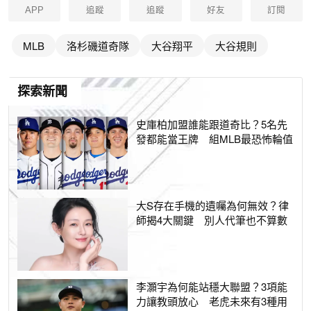
APP
追蹤
追蹤
好友
訂閱
MLB
洛杉磯道奇隊
大谷翔平
大谷規則
探索新聞
史庫柏加盟誰能跟道奇比？5名先
發都能當王牌 組MLB最恐怖輪值
大S存在手機的遺囑為何無效？律
師揭4大關鍵 別人代筆也不算數
李灝宇為何能站穩大聯盟？3項能
力讓教頭放心 老虎未來有3種用