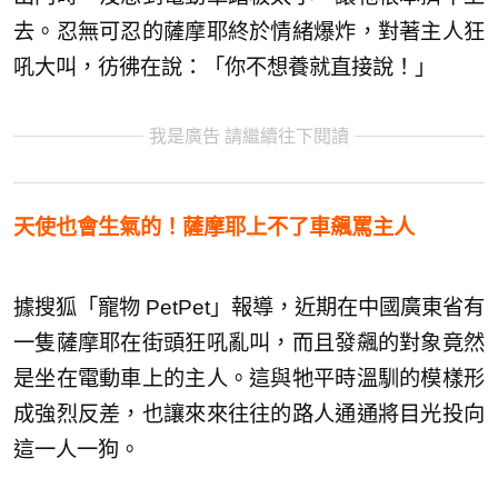
去。忍無可忍的薩摩耶終於情緒爆炸，對著主人狂
吼大叫，彷彿在說：「你不想養就直接說！」
我是廣告 請繼續往下閱讀
天使也會生氣的！薩摩耶上不了車飆罵主人
據搜狐「寵物 PetPet」報導，近期在中國廣東省有
一隻薩摩耶在街頭狂吼亂叫，而且發飆的對象竟然
是坐在電動車上的主人。這與牠平時溫馴的模樣形
成強烈反差，也讓來來往往的路人通通將目光投向
這一人一狗。