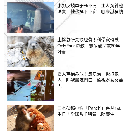
小狗反鎖車子死不開！主人掏神秘
法寶 牠秒搖下車窗：哪來狐狸精
土撥鼠研究缺經費！科學家轉戰
OnlyFans募款 靠萌寵挽救60年
計畫
愛犬車禍命危！流浪漢「緊抱家
人」睡獸醫院門口 監視器惹哭萬
人
日本孤獨小猴「Panchi」喜迎1歲
生日！全球數千張賀卡陪慶生