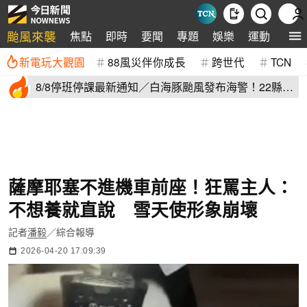
颱風來襲
焦點
即時
要聞
專題
娛樂
運動
全球
新電玩大觀園
88風災伴你成長
跨世代
TCN
8/8停班停課最新通知／白海豚颱風發布海警！22縣市
正常上班上課
薩摩耶塞不進機車前座！狂罵主人：
不想養就直說 雪天使形象崩壞
記者
潘毅
／綜合報導
2026-04-20 17:09:39