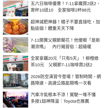
五六日咖啡優惠！7-11拿鐵買2送2、
寄杯10送10 全家咖啡2杯88元
PR
超神減肥神器！橘子不要直接吃，加
點這個！體重天天下降
7-11開賣父親節蘭花！他傻眼「是新
潮流嗎」 內行揭習俗：超級暖
全家拿鐵20元「只有5天」！柳橙綠
茶10元 父親節7-11咖啡買2送2
2026防空演習今登場！管制時間、網
路降速、高速公路能開嗎一次看
汽車冷氣根本不涼！駕駛一堆不懂
多按1鈕神降溫：Toyota也推薦