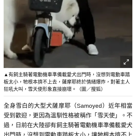
▲有飼主騎著電動機車準備載愛犬出門時，沒想到電動車踏
板太小，牠根本擠不上去，薩摩耶終於情緒爆炸，對著主人
狂吼大叫，雪天使形象直接崩壞。（圖／搜狐）
全身雪白的大型犬薩摩耶（Samoyed）近年相當
受到歡迎，更因為溫馴性格被稱作「雪天使」。不
過，日前在大陸卻有飼主騎著電動機車準備載愛犬
出門時，沒想到電動車踏板太小，讓牠根本擠不上