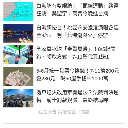
白海豚有雙眼牆！「擺線運動」路徑
狂跳 吳聖宇：雨帶今晚進台灣
白海豚擾台！桃園永安漁港演唱會延
至8/15 明「北海潮與火」停辦
全家買冰送「圭賢周邊」！8/5起開
跑、領取方式 7-11聖代買1送1
5-6月統一發票今換錢！7-11換200元
變280元 喝50嵐手搖中1000萬
機車熄火改用牽有違法？法院判決逆
轉：騎士罰款銳減 最終結局曝
我是廣告 請繼續往下閱讀