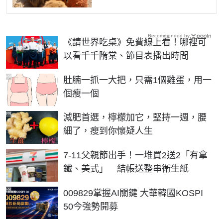
Recommended by
《請世界吃桌》免費線上看！哪裡可
以看千千隋棠、節目表播出時間
PR
肚腩一抓一大把，只需1個雞蛋，用一
個瘦一個
PR
減肥首選，檸檬加它，堅持一週，腰
細了，瘦到你懷疑人生
7-11父親節出手！一堆買2送2「有拿
鐵、美式」 結帳送整串衛生紙
PR
009829掌握AI關鍵 大華韓國KOSPI
50今強勢開募