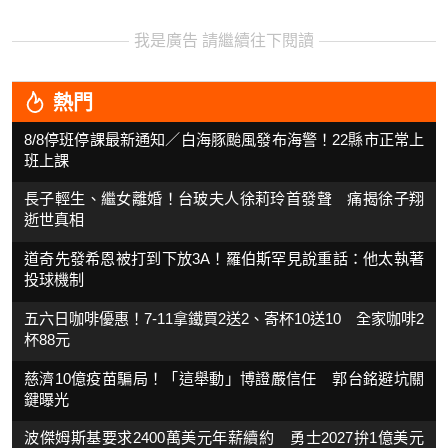
我是廣告 請繼續往下閱讀
熱門
8/8停班停課最新通知／白海豚颱風發布海警！22縣市正常上
班上課
長子輕生、繼女離婚！台玻夫人徐莉玲首發聲 痛揭徐子翔
逝世真相
道奇先發希恩被打到下放3A！羅伯斯罕見說重話：他太執著
投球機制
五六日咖啡優惠！7-11拿鐵買2送2、寄杯10送10 全家咖啡2
杯88元
慈濟10億疫苗騙局！「這舉動」博證嚴信任 郭台銘避坑關
鍵曝光
波傑姆斯基要求2400萬美元年薪續約 勇士2027拚1億美元