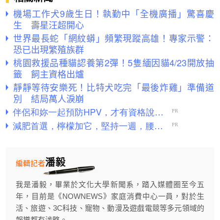
機場工作犬9歲生日！執勤中「全機廣播」驚喜慶
生 壽星汪超開心
世界最長蛇「網紋蟒」頻繁現蹤高雄！專家示警：
恐已出現繁殖族群
桃園救援品種貓認養第2彈！5隻緬因貓4/23開放抽
籤 飼主資格出爐
靜靜等待安樂死！比特犬吃完「最後炸雞」準備道
別 結局萬人淚崩
潘毅
編輯記者
我是潘毅，畢業於文化大學新聞系，踏入媒體圈至今五
年，目前是《NOWNEWS》家庭消費中心一員，對於生
活、旅遊、3C科技、寵物、動漫及遊戲電競等多元領域的
報導都有涉略。