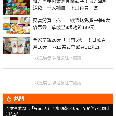
雅方雪糕包裝驚見簡體字！官方聲明
道歉 千人補血：下班再買一盒
麥當勞買一送一！歡樂送免費中薯9大
優惠券 拿坡里8塊烤雞199元
全家拿鐵20元「只有5天」！甘蔗青
茶10元 7-11美式拿鐵買11送11
我是廣告 請繼續往下閱讀
我是廣告 請繼續往下閱讀
熱門
全家拿鐵20元「只有5天」！柳橙綠茶10元 父親節7-11咖啡
買2送2