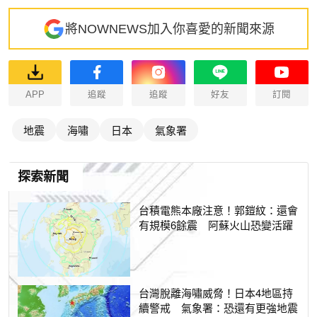
將NOWNEWS加入你喜愛的新聞來源
APP
追蹤
追蹤
好友
訂閱
地震
海嘯
日本
氣象署
探索新聞
台積電熊本廠注意！郭鎧紋：還會
有規模6餘震 阿蘇火山恐變活躍
台灣脫離海嘯威脅！日本4地區持
續警戒 氣象署：恐還有更強地震