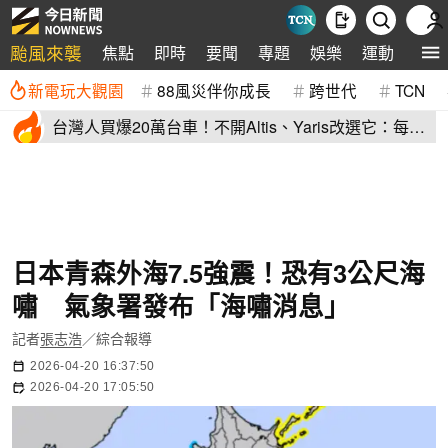
颱風來襲
焦點
即時
要聞
專題
娛樂
運動
全球
新電玩大觀園
88風災伴你成長
跨世代
TCN
台灣人買爆20萬台車！不開Altis、Yaris改選它：每輛
80萬、水準高
日本青森外海7.5強震！恐有3公尺海
嘯 氣象署發布「海嘯消息」
記者
張志浩
／綜合報導
2026-04-20 16:37:50
2026-04-20 17:05:50