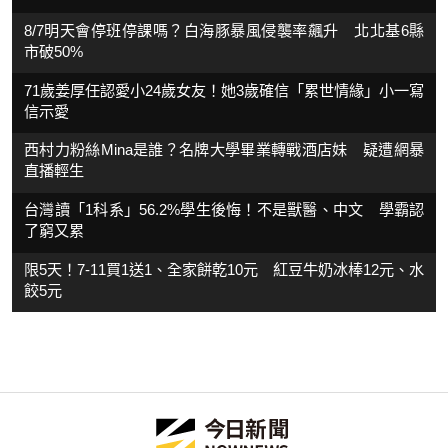
8/7明天會停班停課嗎？白海豚暴風侵襲率飆升 北北基6縣
市破50%
71歲姜厚任認愛小24歲女友！她3歲確信「累世情緣」小一寫
信示愛
西村力粉絲Mina是誰？名牌大學畢業轉戰酒店妹 疑遭網暴
直播輕生
台灣讀「1科系」56.2%學生後悔！不是獸醫、中文 學霸認
了窮又累
限5天！7-11買1送1、全家餅乾10元 紅豆牛奶冰棒12元、水
餃5元