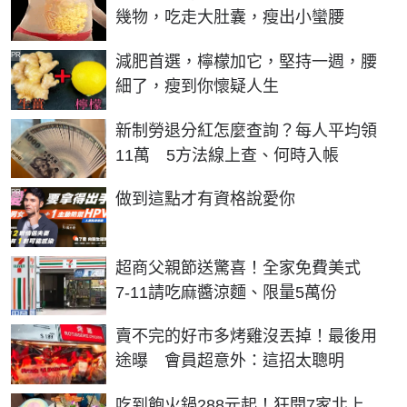
幾物，吃走大肚囊，瘦出小蠻腰
PR
減肥首選，檸檬加它，堅持一週，腰
細了，瘦到你懷疑人生
新制勞退分紅怎麼查詢？每人平均領
11萬 5方法線上查、何時入帳
PR
做到這點才有資格說愛你
超商父親節送驚喜！全家免費美式
7-11請吃麻醬涼麵、限量5萬份
賣不完的好市多烤雞沒丟掉！最後用
途曝 會員超意外：這招太聰明
吃到飽火鍋288元起！狂開7家北上