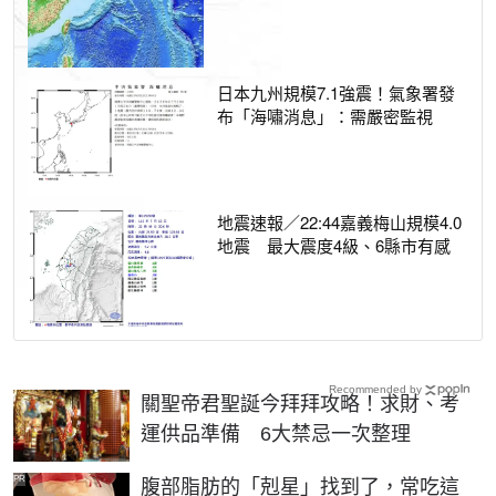
日本九州規模7.1強震！氣象署發
布「海嘯消息」：需嚴密監視
地震速報／22:44嘉義梅山規模4.0
地震 最大震度4級、6縣市有感
Recommended by
關聖帝君聖誕今拜拜攻略！求財、考
運供品準備 6大禁忌一次整理
PR
腹部脂肪的「剋星」找到了，常吃這