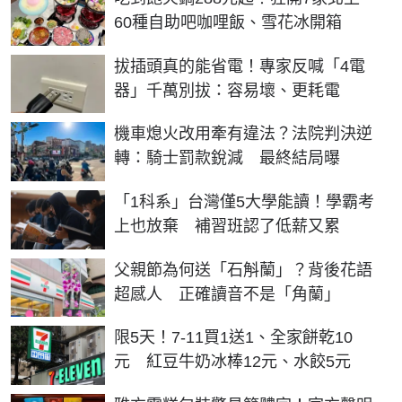
60種自助吧咖哩飯、雪花冰開箱
拔插頭真的能省電！專家反喊「4電
器」千萬別拔：容易壞、更耗電
機車熄火改用牽有違法？法院判決逆
轉：騎士罰款銳減 最終結局曝
「1科系」台灣僅5大學能讀！學霸考
上也放棄 補習班認了低薪又累
父親節為何送「石斛蘭」？背後花語
超感人 正確讀音不是「角蘭」
限5天！7-11買1送1、全家餅乾10
元 紅豆牛奶冰棒12元、水餃5元